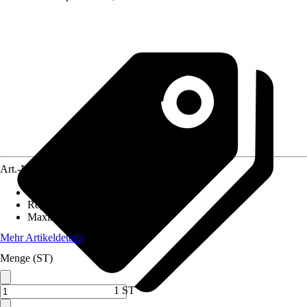
Art.-Nr.
12572222
Einbaulänge
:
130 mm
Regelung
:
Elektronisch
Maximale Förderhöhe
:
9 m
Mehr Artikeldetails
Menge (ST)
1 ST