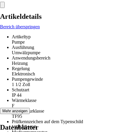
Artikeldetails
Bereich überspringen
Artikeltyp
Pumpe
Ausführung
Umwälzpumpe
Anwendungsbereich
Heizung
Regelung
Elektronisch
Pumpengewinde
1 1/2 Zoll
Schutzart
IP 44
Wärmeklasse
F
Temperaturklasse
Mehr anzeigen
TF95
Prüfkennzeichen auf dem Typenschild
Datenblätter
VDE-geprüft