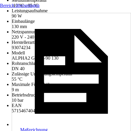
Mediumtemperatur
Bereich überspringen
-10 °C - 95 °C
Leistungsaufnahme
90 W
Einbaulänge
130 mm
Netzspannung
220 V - 240 V
Herstellerartikelnummer
93074234
Modell
ALPHA2 GO 25-90 130
Rohranschluss
DN 40
Zulässige Umgebungstemperatur
55 °C
Maximale Förderhöhe
9 m
Betriebsdruck
10 bar
EAN
5715467404616
Maßzeichnung