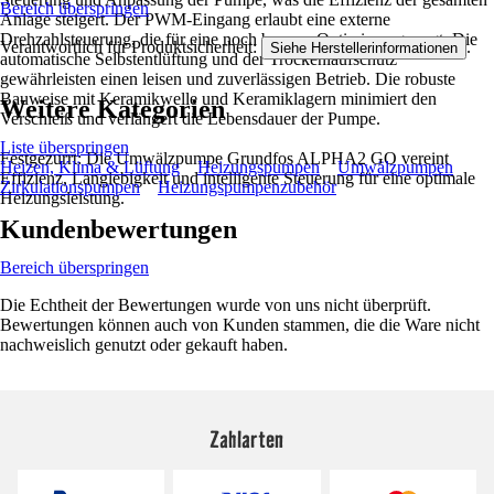
Bereich überspringen
Anlage steigert. Der PWM-Eingang erlaubt eine externe
Drehzahlsteuerung, die für eine noch bessere Optimierung sorgt. Die
Verantwortlich für Produktsicherheit:
.
Siehe Herstellerinformationen
automatische Selbstentlüftung und der Trockenlaufschutz
gewährleisten einen leisen und zuverlässigen Betrieb. Die robuste
Bauweise mit Keramikwelle und Keramiklagern minimiert den
Weitere Kategorien
Verschleiß und verlängert die Lebensdauer der Pumpe.
Liste überspringen
Festgezurrt: Die Umwälzpumpe Grundfos ALPHA2 GO vereint
Heizen, Klima & Lüftung
Heizungspumpen
Umwälzpumpen
Effizienz, Langlebigkeit und intelligente Steuerung für eine optimale
Zirkulationspumpen
Heizungspumpenzubehör
Heizungsleistung.
Kundenbewertungen
Bereich überspringen
Die Echtheit der Bewertungen wurde von uns nicht überprüft.
Bewertungen können auch von Kunden stammen, die die Ware nicht
nachweislich genutzt oder gekauft haben.
Zahlarten