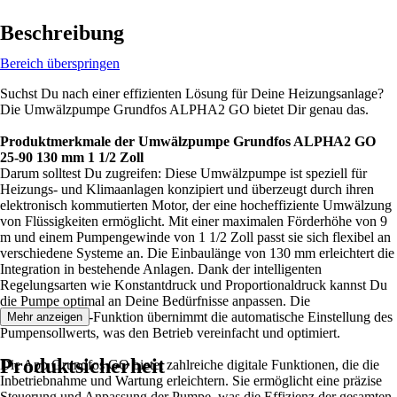
Beschreibung
Bereich überspringen
Suchst Du nach einer effizienten Lösung für Deine Heizungsanlage?
Die Umwälzpumpe Grundfos ALPHA2 GO bietet Dir genau das.
Produktmerkmale der Umwälzpumpe Grundfos ALPHA2 GO
25-90 130 mm 1 1/2 Zoll
Darum solltest Du zugreifen: Diese Umwälzpumpe ist speziell für
Heizungs- und Klimaanlagen konzipiert und überzeugt durch ihren
elektronisch kommutierten Motor, der eine hocheffiziente Umwälzung
von Flüssigkeiten ermöglicht. Mit einer maximalen Förderhöhe von 9
m und einem Pumpengewinde von 1 1/2 Zoll passt sie sich flexibel an
verschiedene Systeme an. Die Einbaulänge von 130 mm erleichtert die
Integration in bestehende Anlagen. Dank der intelligenten
Regelungsarten wie Konstantdruck und Proportionaldruck kannst Du
die Pumpe optimal an Deine Bedürfnisse anpassen. Die
AUTOADAPT-Funktion übernimmt die automatische Einstellung des
Mehr anzeigen
Pumpensollwerts, was den Betrieb vereinfacht und optimiert.
Produktsicherheit
Die App Grundfos GO bietet zahlreiche digitale Funktionen, die die
Inbetriebnahme und Wartung erleichtern. Sie ermöglicht eine präzise
Steuerung und Anpassung der Pumpe, was die Effizienz der gesamten