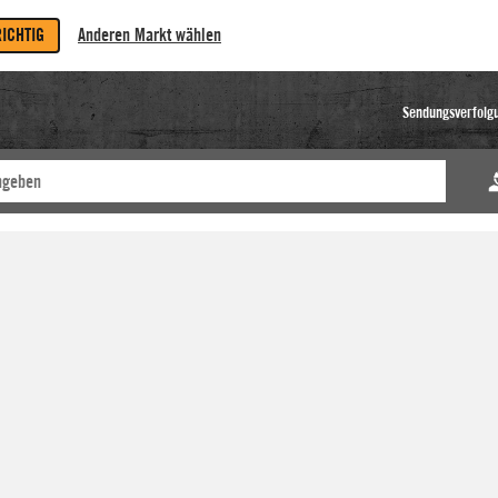
RICHTIG
Anderen Markt wählen
Sendungsverfolg