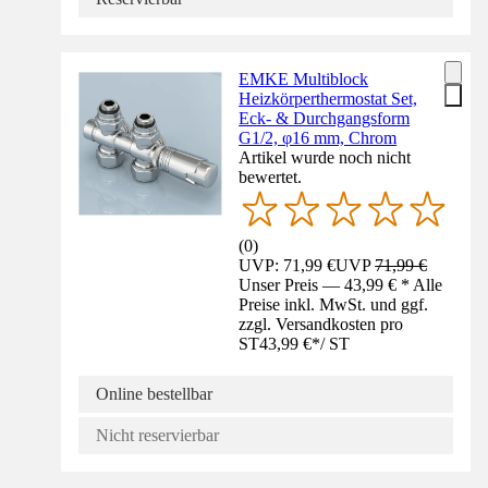
EMKE Multiblock
Heizkörperthermostat Set,
Eck- & Durchgangsform
G1/2, φ16 mm, Chrom
Artikel wurde noch nicht
bewertet.
(
0
)
UVP: 71,99 €
UVP
71,99 €
Unser Preis — 43,99 € * Alle
Preise inkl. MwSt. und ggf.
zzgl. Versandkosten pro
ST
43,99 €
*
/
ST
Online bestellbar
Nicht reservierbar