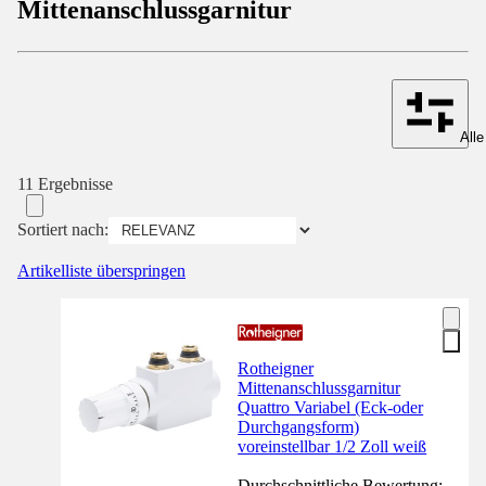
Mittenanschlussgarnitur
Alle
11 Ergebnisse
Sortiert nach:
Artikelliste überspringen
Rotheigner
Mittenanschlussgarnitur
Quattro Variabel (Eck-oder
Durchgangsform)
voreinstellbar 1/2 Zoll weiß
Durchschnittliche Bewertung: