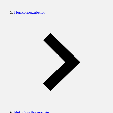
Heizkörperzubehör
Heizköperthermostate