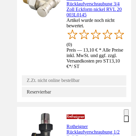
Rücklaufverschraubung 3/4
Zoll Eckform nickel RVL 20
003L0145
Artikel wurde noch nicht
bewertet.
(
0
)
Preis — 13,10 € * Alle Preise
inkl. MwSt. und ggf. zzgl.
Versandkosten pro ST
13,10
€
*
/
ST
Z.Zt. nicht online bestellbar
Reservierbar
Rotheigner
Rücklaufverschraubung 1/2