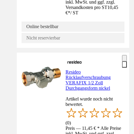
inkl. MwSt. und ggf. zzgl.
Versandkosten pro ST
10,45
€
*
/
ST
Online bestellbar
Nicht reservierbar
Resideo
Rücklaufverschraubung
VERAFIX 1/2 Zoll
Durchgangsform nickel
Artikel wurde noch nicht
bewertet.
(
0
)
Preis — 11,45 € * Alle Preise
inkl. MwSt. und ggf. zzgl.