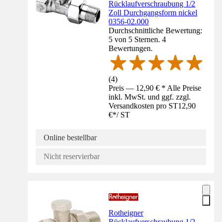
Rücklaufverschraubung 1/2
Zoll Durchgangsform nickel
0356-02.000
Durchschnittliche Bewertung:
5 von 5 Sternen. 4
Bewertungen.
(
4
)
Preis — 12,90 € * Alle Preise
inkl. MwSt. und ggf. zzgl.
Versandkosten pro ST
12,90
€
*
/
ST
Online bestellbar
Nicht reservierbar
Rotheigner
Rücklaufverschraubung 1/2