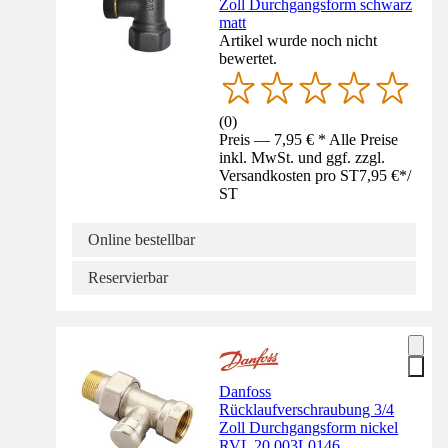
Zoll Durchgangsform schwarz
matt
Artikel wurde noch nicht
bewertet.
(
0
)
Preis — 7,95 € * Alle Preise
inkl. MwSt. und ggf. zzgl.
Versandkosten pro ST
7,95 €
*
/
ST
Online bestellbar
Reservierbar
Danfoss
Rücklaufverschraubung 3/4
Zoll Durchgangsform nickel
RVL 20 003L0146