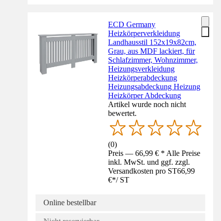
ECD Germany
Heizkörperverkleidung
Landhausstil 152x19x82cm,
Grau, aus MDF lackiert, für
Schlafzimmer, Wohnzimmer,
Heizungsverkleidung
Heizkörperabdeckung
Heizungsabdeckung Heizung
Heizkörper Abdeckung
Artikel wurde noch nicht
bewertet.
(
0
)
Preis — 66,99 € * Alle Preise
inkl. MwSt. und ggf. zzgl.
Versandkosten pro ST
66,99
€
*
/
ST
Online bestellbar