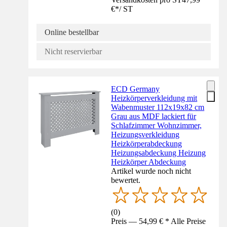
€
*
/
ST
Online bestellbar
Nicht reservierbar
ECD Germany
Heizkörperverkleidung mit
Wabenmuster 112x19x82 cm
Grau aus MDF lackiert für
Schlafzimmer Wohnzimmer,
Heizungsverkleidung
Heizkörperabdeckung
Heizungsabdeckung Heizung
Heizkörper Abdeckung
Artikel wurde noch nicht
bewertet.
(
0
)
Preis — 54,99 € * Alle Preise