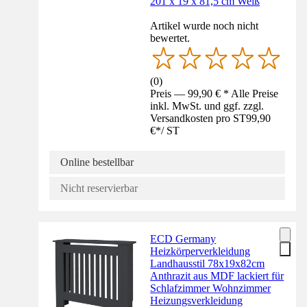
201 x 19 x 81,5 cm Weiß
Artikel wurde noch nicht
bewertet.
(
0
)
Preis — 99,90 € * Alle Preise
inkl. MwSt. und ggf. zzgl.
Versandkosten pro ST
99,90
€
*
/
ST
Online bestellbar
Nicht reservierbar
ECD Germany
Heizkörperverkleidung
Landhausstil 78x19x82cm
Anthrazit aus MDF lackiert für
Schlafzimmer Wohnzimmer
Heizungsverkleidung