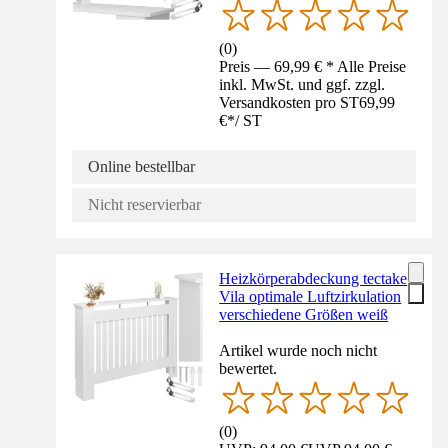
(
0
)
Preis — 69,99 € * Alle Preise
inkl. MwSt. und ggf. zzgl.
Versandkosten pro ST
69,99
€
*
/
ST
Online bestellbar
Nicht reservierbar
Heizkörperabdeckung tectake
Vila optimale Luftzirkulation
verschiedene Größen weiß
Artikel wurde noch nicht
bewertet.
(
0
)