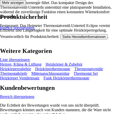
Nutzung der Heizenergie führt. Das kompakte Design des
Mehr anzeigen
Thermostatventil-Unterteils unterstützt eine platzsparende Installation,
während die zuverlässige Funktion einen konstanten Wärmekomfort
Produktsicherheit
garantiert.
Festgezurrt: Das Heimeier Thermostatventil-Unterteil Eclipse vereint
Bereich überspringen
Effizienz und Langlebigkeit für eine optimale Heizkörperregelung.
Verantwortlich für Produktsicherheit:
.
Siehe Herstellerinformationen
Weitere Kategorien
Liste überspringen
Heizen, Klima & Lüftung
Heizkörper & Zubehör
Heizkörperzubehör
Heizköperthermostate
Thermostatventile
Thermostatköpfe
Mittenanschlussgarnitur
Thermostat Set
Heizkörper Ventileinsatz
Funk Heizkörperthermostate
Kundenbewertungen
Bereich überspringen
Die Echtheit der Bewertungen wurde von uns nicht überprüft.
Bewertungen können auch von Kunden stammen, die die Ware nicht