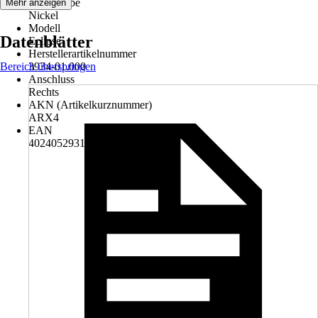
Grundfarbe
Mehr anzeigen
Nickel
Modell
Datenblätter
Eclipse
Herstellerartikelnummer
Bereich überspringen
3934-01.000
Anschluss
Rechts
AKN (Artikelkurznummer)
ARX4
EAN
4024052931118