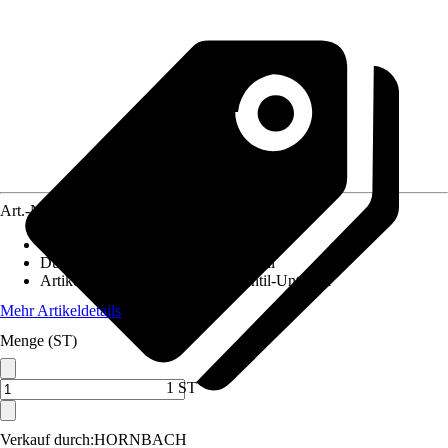
Art.-Nr.
4674587
Anschlussform
:
Winkeleckform
Durchmesser Innengewinde
:
3/8 Zoll
Artikel besteht aus
:
Thermostatventil-Unterteil
Mehr Artikeldetails
Menge (ST)
1 ST
Verkauf durch:
HORNBACH