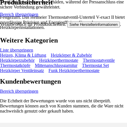
Produktsicherheit
Ventil bei Bauarbeiten vor Schäden, während der Pressanschluss eine
sichere Verbindung gewährleistet.
Bereich überspringen
Festgezurrt: Das Heimeier Thermostatventil-Unterteil V-exact II bietet
zuverlässige Präzision und Energieeffizienz für moderne
Verantwortlich für Produktsicherheit:
.
Siehe Herstellerinformationen
Heizkörperinstallationen.
Weitere Kategorien
Liste überspringen
Heizen, Klima & Lüftung
Heizkörper & Zubehör
Heizkörperzubehör
Heizköperthermostate
Thermostatventile
Thermostatköpfe
Mittenanschlussgarnitur
Thermostat Set
Heizkörper Ventileinsatz
Funk Heizkörperthermostate
Kundenbewertungen
Bereich überspringen
Die Echtheit der Bewertungen wurde von uns nicht überprüft.
Bewertungen können auch von Kunden stammen, die die Ware nicht
nachweislich genutzt oder gekauft haben.