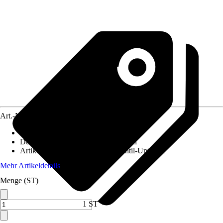
Art.-Nr.
5626795
Anschlussform
:
Durchgangsform
Durchmesser Innengewinde
:
1/2 Zoll
Artikel besteht aus
:
Thermostatventil-Unterteil
Mehr Artikeldetails
Menge (ST)
1 ST