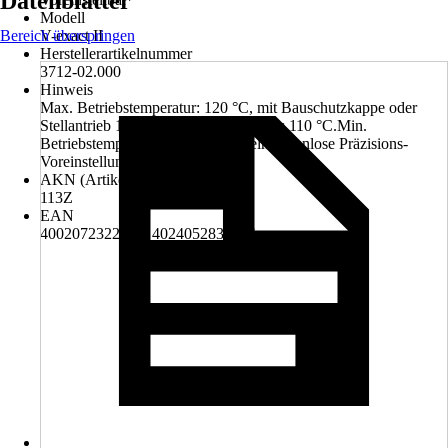
Datenblätter
Modell
Bereich überspringen
V-exact II
Herstellerartikelnummer
3712-02.000
Hinweis
Max. Betriebstemperatur: 120 °C, mit Bauschutzkappe oder
Stellantrieb 100 °C, mit Pressanschluss 110 °C.Min.
Betriebstemperatur: –10 °C., RegelnStufenlose Präzisions-
VoreinstellungAbsperren
AKN (Artikelkurznummer)
113Z
EAN
4002072322437, 4024052838714