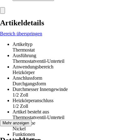
Artikeldetails
Bereich überspringen
Artikeltyp
Thermostat
Ausführung
Thermostatventil-Unterteil
Anwendungsbereich
Heizkörper
Anschlussform
Durchgangsform
Durchmesser Innengewinde
1/2 Zoll
Heizkörperanschluss
1/2 Zoll
Artikel besteht aus
Thermostatventil-Unterteil
Grundfarbe
Mehr anzeigen
Nickel
Funktionen
Voreinstellbar