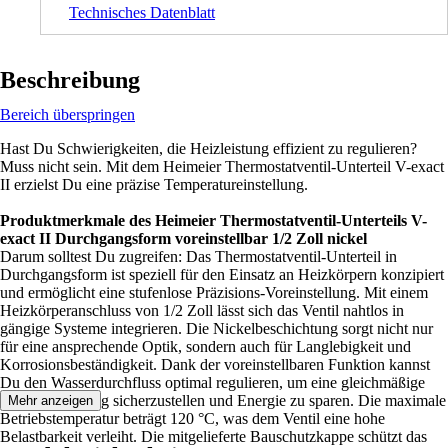
Technisches Datenblatt
Beschreibung
Bereich überspringen
Hast Du Schwierigkeiten, die Heizleistung effizient zu regulieren?
Muss nicht sein. Mit dem Heimeier Thermostatventil-Unterteil V-exact
II erzielst Du eine präzise Temperatureinstellung.
Produktmerkmale des Heimeier Thermostatventil-Unterteils V-
exact II Durchgangsform voreinstellbar 1/2 Zoll nickel
Darum solltest Du zugreifen: Das Thermostatventil-Unterteil in
Durchgangsform ist speziell für den Einsatz an Heizkörpern konzipiert
und ermöglicht eine stufenlose Präzisions-Voreinstellung. Mit einem
Heizkörperanschluss von 1/2 Zoll lässt sich das Ventil nahtlos in
gängige Systeme integrieren. Die Nickelbeschichtung sorgt nicht nur
für eine ansprechende Optik, sondern auch für Langlebigkeit und
Korrosionsbeständigkeit. Dank der voreinstellbaren Funktion kannst
Du den Wasserdurchfluss optimal regulieren, um eine gleichmäßige
Wärmeverteilung sicherzustellen und Energie zu sparen. Die maximale
Mehr anzeigen
Betriebstemperatur beträgt 120 °C, was dem Ventil eine hohe
Belastbarkeit verleiht. Die mitgelieferte Bauschutzkappe schützt das