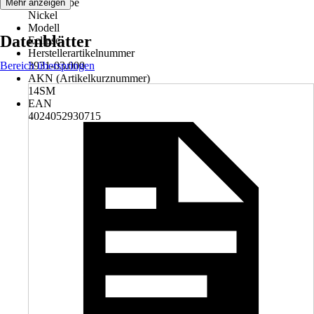
Grundfarbe
Mehr anzeigen
Nickel
Modell
Datenblätter
Eclipse
Herstellerartikelnummer
Bereich überspringen
3931-03.000
AKN (Artikelkurznummer)
14SM
EAN
4024052930715