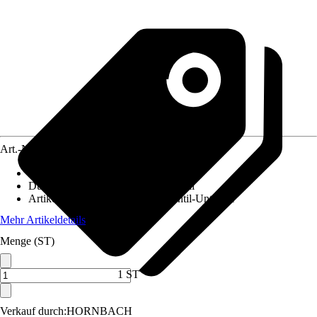
Art.-Nr.
4674594
Anschlussform
:
Eckform
Durchmesser Innengewinde
:
3/4 Zoll
Artikel besteht aus
:
Thermostatventil-Unterteil
Mehr Artikeldetails
Menge (ST)
1 ST
Verkauf durch:
HORNBACH