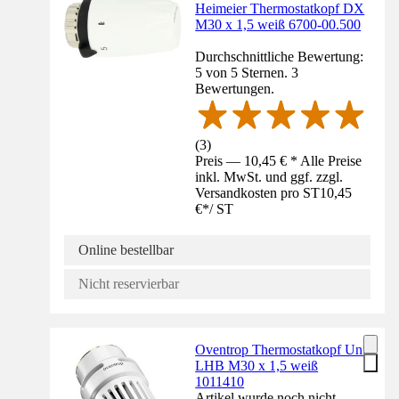
Heimeier Thermostatkopf DX
M30 x 1,5 weiß 6700-00.500
Durchschnittliche Bewertung:
5 von 5 Sternen. 3
Bewertungen.
(
3
)
Preis — 10,45 € * Alle Preise
inkl. MwSt. und ggf. zzgl.
Versandkosten pro ST
10,45
€
*
/
ST
Online bestellbar
Nicht reservierbar
Oventrop Thermostatkopf Uni
LHB M30 x 1,5 weiß
1011410
Artikel wurde noch nicht