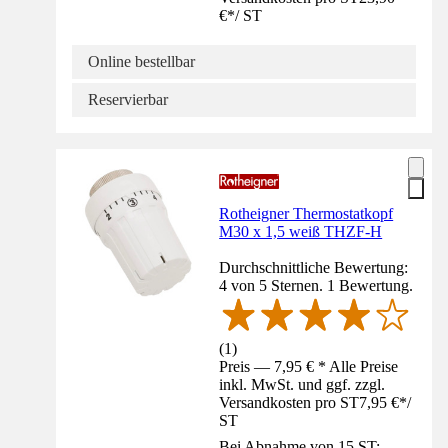
€
*
/
ST
Online bestellbar
Reservierbar
Rotheigner Thermostatkopf
M30 x 1,5 weiß THZF-H
Durchschnittliche Bewertung:
4 von 5 Sternen. 1 Bewertung.
(
1
)
Preis — 7,95 € * Alle Preise
inkl. MwSt. und ggf. zzgl.
Versandkosten pro ST
7,95 €
*
/
ST
Bei Abnahme von 15 ST: