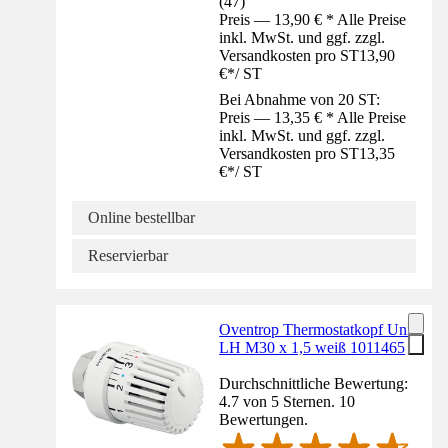
(
47
)
Preis — 13,90 € * Alle Preise
inkl. MwSt. und ggf. zzgl.
Versandkosten pro ST
13,90
€
*
/
ST
Bei Abnahme von 20 ST:
Preis — 13,35 € * Alle Preise
inkl. MwSt. und ggf. zzgl.
Versandkosten pro ST
13,35
€
*
/
ST
Online bestellbar
Reservierbar
Oventrop Thermostatkopf Uni
LH M30 x 1,5 weiß 1011465
Durchschnittliche Bewertung:
4.7 von 5 Sternen. 10
Bewertungen.