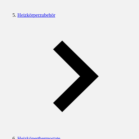
Heizkörperzubehör
Heizköperthermostate