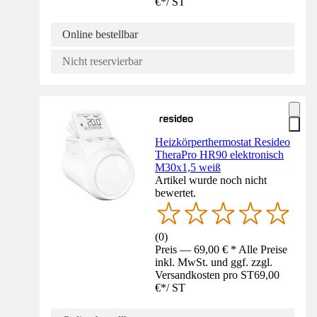
€
*
/
ST
Online bestellbar
Nicht reservierbar
Heizkörperthermostat Resideo
TheraPro HR90 elektronisch
M30x1,5 weiß
Artikel wurde noch nicht
bewertet.
(
0
)
Preis — 69,00 € * Alle Preise
inkl. MwSt. und ggf. zzgl.
Versandkosten pro ST
69,00
€
*
/
ST