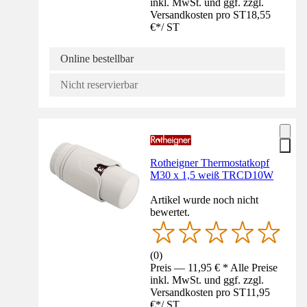
inkl. MwSt. und ggf. zzgl.
Versandkosten pro ST
18,55
€
*
/
ST
Online bestellbar
Nicht reservierbar
Rotheigner Thermostatkopf
M30 x 1,5 weiß TRCD10W
Artikel wurde noch nicht
bewertet.
(
0
)
Preis — 11,95 € * Alle Preise
inkl. MwSt. und ggf. zzgl.
Versandkosten pro ST
11,95
€
*
/
ST