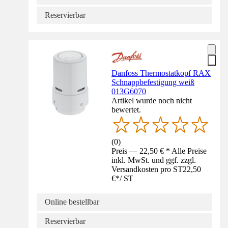
Reservierbar
Danfoss Thermostatkopf RAX
Schnappbefestigung weiß
013G6070
Artikel wurde noch nicht
bewertet.
(
0
)
Preis — 22,50 € * Alle Preise
inkl. MwSt. und ggf. zzgl.
Versandkosten pro ST
22,50
€
*
/
ST
Online bestellbar
Reservierbar