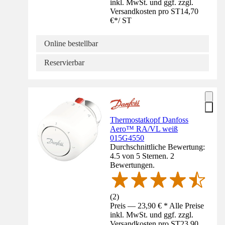
inkl. MwSt. und ggf. zzgl.
Versandkosten pro ST
14,70
€
*
/
ST
Online bestellbar
Reservierbar
Thermostatkopf Danfoss
Aero™ RA/VL weiß
015G4550
Durchschnittliche Bewertung:
4.5 von 5 Sternen. 2
Bewertungen.
(
2
)
Preis — 23,90 € * Alle Preise
inkl. MwSt. und ggf. zzgl.
Versandkosten pro ST
23,90