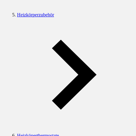
Heizkörperzubehör
Heizköperthermostate