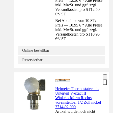
Preis — 12,50 € * Alle Preise
inkl. MwSt. und ggf. zzgl.
Versandkosten pro ST
12,50
€
*
/
ST
Bei Abnahme von 10 ST:
Preis — 10,95 € * Alle Preise
inkl. MwSt. und ggf. zzgl.
Versandkosten pro ST
10,95
€
*
/
ST
Online bestellbar
Reservierbar
Heimeier Thermostatventil-
Unterteil V-exact II
Winkeleckform Rechts
voreinstellbar 1/2 Zoll nickel
3714-02.000
Artikel wurde noch nicht