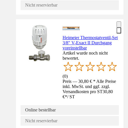
Nicht reservierbar
Heimeier Thermostatventil-Set
3/8" V-Exact II Durchgang
voreinstellbar
Artikel wurde noch nicht
bewertet.
(
0
)
Preis — 30,80 € * Alle Preise
inkl. MwSt. und ggf. zzgl.
Versandkosten pro ST
30,80
€
*
/
ST
Online bestellbar
Nicht reservierbar