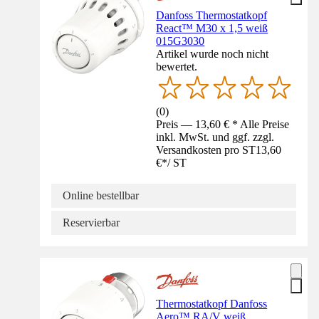
Danfoss Thermostatkopf
React™ M30 x 1,5 weiß
015G3030
Artikel wurde noch nicht
bewertet.
(
0
)
Preis — 13,60 € * Alle Preise
inkl. MwSt. und ggf. zzgl.
Versandkosten pro ST
13,60
€
*
/
ST
Online bestellbar
Reservierbar
Thermostatkopf Danfoss
Aero™ RA/V weiß