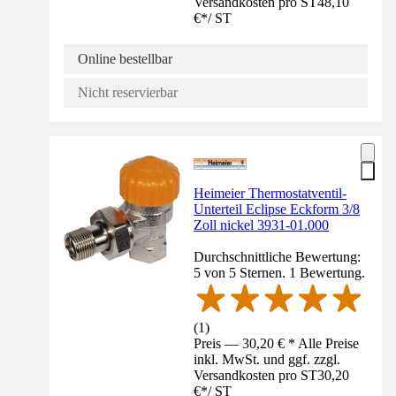
Versandkosten pro ST
48,10
€
*
/
ST
Online bestellbar
Nicht reservierbar
Heimeier Thermostatventil-
Unterteil Eclipse Eckform 3/8
Zoll nickel 3931-01.000
Durchschnittliche Bewertung:
5 von 5 Sternen. 1 Bewertung.
(
1
)
Preis — 30,20 € * Alle Preise
inkl. MwSt. und ggf. zzgl.
Versandkosten pro ST
30,20
€
*
/
ST