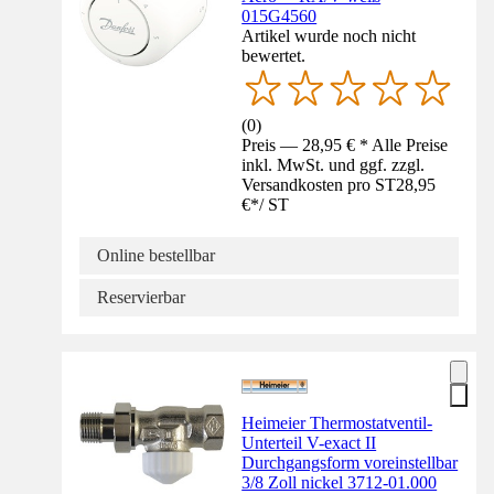
015G4560
Artikel wurde noch nicht
bewertet.
(
0
)
Preis — 28,95 € * Alle Preise
inkl. MwSt. und ggf. zzgl.
Versandkosten pro ST
28,95
€
*
/
ST
Online bestellbar
Reservierbar
Heimeier Thermostatventil-
Unterteil V-exact II
Durchgangsform voreinstellbar
3/8 Zoll nickel 3712-01.000