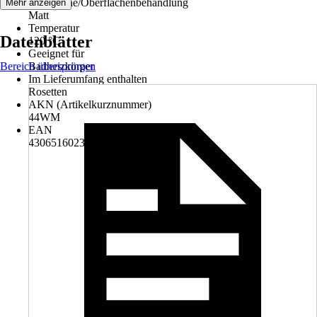
Oberfläche/Oberflächenbehandlung
Mehr anzeigen
Matt
Temperatur
Datenblätter
120 °C
Geeignet für
Bereich überspringen
Badheizkörper
Im Lieferumfang enthalten
Rosetten
AKN (Artikelkurznummer)
44WM
EAN
4306516023530