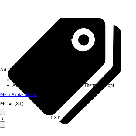
Art.-Nr.
10736323
Anschlussform
:
Durchgangsform
Artikel besteht aus
:
Ventilhahnblock, Thermostatkopf
Mehr Artikeldetails
Menge (ST)
1 ST