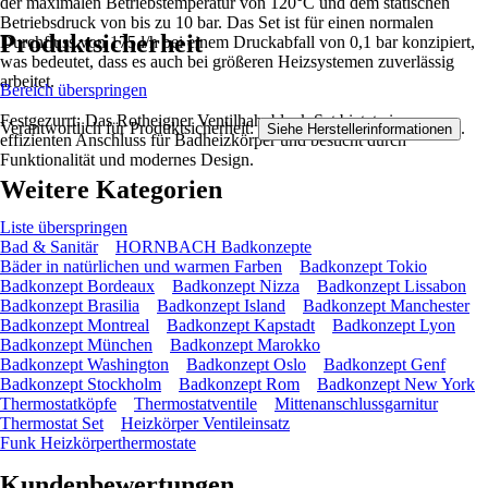
der maximalen Betriebstemperatur von 120°C und dem statischen
Betriebsdruck von bis zu 10 bar. Das Set ist für einen normalen
Produktsicherheit
Durchfluss von 175 l/h bei einem Druckabfall von 0,1 bar konzipiert,
was bedeutet, dass es auch bei größeren Heizsystemen zuverlässig
arbeitet.
Bereich überspringen
Festgezurrt: Das Rotheigner Ventilhahnblock Set bietet einen
Verantwortlich für Produktsicherheit:
.
Siehe Herstellerinformationen
effizienten Anschluss für Badheizkörper und besticht durch
Funktionalität und modernes Design.
Weitere Kategorien
Liste überspringen
Bad & Sanitär
HORNBACH Badkonzepte
Bäder in natürlichen und warmen Farben
Badkonzept Tokio
Badkonzept Bordeaux
Badkonzept Nizza
Badkonzept Lissabon
Badkonzept Brasilia
Badkonzept Island
Badkonzept Manchester
Badkonzept Montreal
Badkonzept Kapstadt
Badkonzept Lyon
Badkonzept München
Badkonzept Marokko
Badkonzept Washington
Badkonzept Oslo
Badkonzept Genf
Badkonzept Stockholm
Badkonzept Rom
Badkonzept New York
Thermostatköpfe
Thermostatventile
Mittenanschlussgarnitur
Thermostat Set
Heizkörper Ventileinsatz
Funk Heizkörperthermostate
Kundenbewertungen