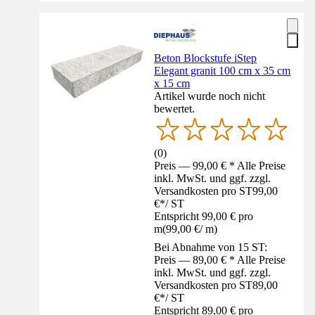
Beton Blockstufe iStep
Elegant granit 100 cm x 35 cm
x 15 cm
Artikel wurde noch nicht
bewertet.
(
0
)
Preis — 99,00 € * Alle Preise
inkl. MwSt. und ggf. zzgl.
Versandkosten pro ST
99,00
€
*
/
ST
Entspricht 99,00 € pro
m
(
99,00 €
/
m
)
Bei Abnahme von 15 ST:
Preis — 89,00 € * Alle Preise
inkl. MwSt. und ggf. zzgl.
Versandkosten pro ST
89,00
€
*
/
ST
Entspricht 89,00 € pro