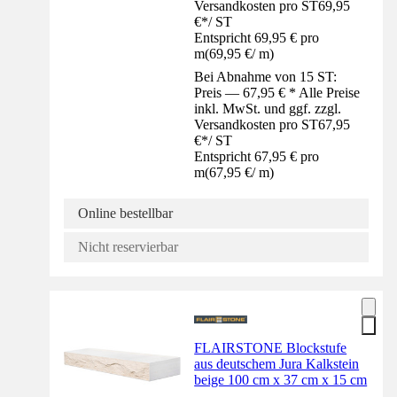
Versandkosten pro ST
69,95
€
*
/
ST
Entspricht 69,95 € pro
m
(
69,95 €
/
m
)
Bei Abnahme von 15 ST:
Preis — 67,95 € * Alle Preise
inkl. MwSt. und ggf. zzgl.
Versandkosten pro ST
67,95
€
*
/
ST
Entspricht 67,95 € pro
m
(
67,95 €
/
m
)
Online bestellbar
Nicht reservierbar
FLAIRSTONE Blockstufe
aus deutschem Jura Kalkstein
beige 100 cm x 37 cm x 15 cm