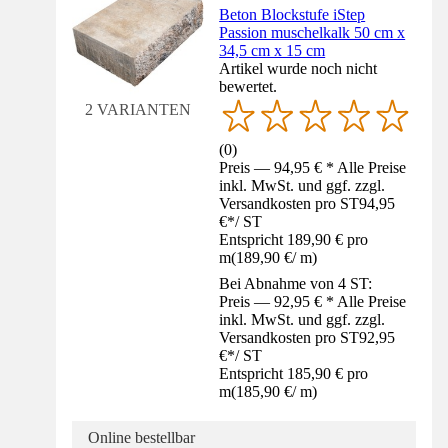
Beton Blockstufe iStep
Passion muschelkalk 50 cm x
34,5 cm x 15 cm
Artikel wurde noch nicht
bewertet.
2 VARIANTEN
(
0
)
Preis — 94,95 € * Alle Preise
inkl. MwSt. und ggf. zzgl.
Versandkosten pro ST
94,95
€
*
/
ST
Entspricht 189,90 € pro
m
(
189,90 €
/
m
)
Bei Abnahme von 4 ST:
Preis — 92,95 € * Alle Preise
inkl. MwSt. und ggf. zzgl.
Versandkosten pro ST
92,95
€
*
/
ST
Entspricht 185,90 € pro
m
(
185,90 €
/
m
)
Online bestellbar