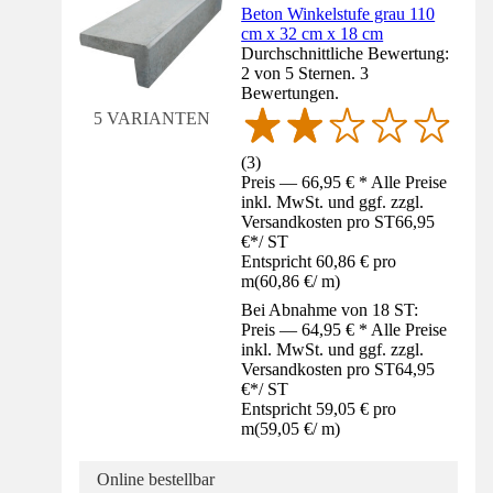
Beton Winkelstufe grau 110
cm x 32 cm x 18 cm
Durchschnittliche Bewertung:
2 von 5 Sternen. 3
Bewertungen.
5 VARIANTEN
(
3
)
Preis — 66,95 € * Alle Preise
inkl. MwSt. und ggf. zzgl.
Versandkosten pro ST
66,95
€
*
/
ST
Entspricht 60,86 € pro
m
(
60,86 €
/
m
)
Bei Abnahme von 18 ST:
Preis — 64,95 € * Alle Preise
inkl. MwSt. und ggf. zzgl.
Versandkosten pro ST
64,95
€
*
/
ST
Entspricht 59,05 € pro
m
(
59,05 €
/
m
)
Online bestellbar