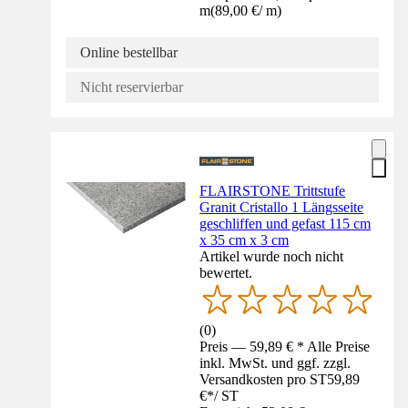
m
(
89,00 €
/
m
)
Online bestellbar
Nicht reservierbar
FLAIRSTONE Trittstufe
Granit Cristallo 1 Längsseite
geschliffen und gefast 115 cm
x 35 cm x 3 cm
Artikel wurde noch nicht
bewertet.
(
0
)
Preis — 59,89 € * Alle Preise
inkl. MwSt. und ggf. zzgl.
Versandkosten pro ST
59,89
€
*
/
ST