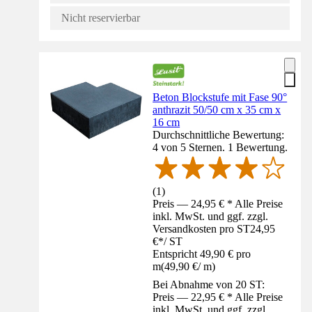
Nicht reservierbar
Beton Blockstufe mit Fase 90°
anthrazit 50/50 cm x 35 cm x
16 cm
Durchschnittliche Bewertung:
4 von 5 Sternen. 1 Bewertung.
(
1
)
Preis — 24,95 € * Alle Preise
inkl. MwSt. und ggf. zzgl.
Versandkosten pro ST
24,95
€
*
/
ST
Entspricht 49,90 € pro
m
(
49,90 €
/
m
)
Bei Abnahme von 20 ST:
Preis — 22,95 € * Alle Preise
inkl. MwSt. und ggf. zzgl.