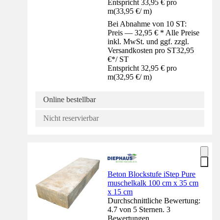
Entspricht 33,95 € pro
m
(
33,95 €
/
m
)
Bei Abnahme von 10 ST:
Preis — 32,95 € * Alle Preise
inkl. MwSt. und ggf. zzgl.
Versandkosten pro ST
32,95
€
*
/
ST
Entspricht 32,95 € pro
m
(
32,95 €
/
m
)
Online bestellbar
Nicht reservierbar
Beton Blockstufe iStep Pure
muschelkalk 100 cm x 35 cm
x 15 cm
Durchschnittliche Bewertung:
4.7 von 5 Sternen. 3
Bewertungen.