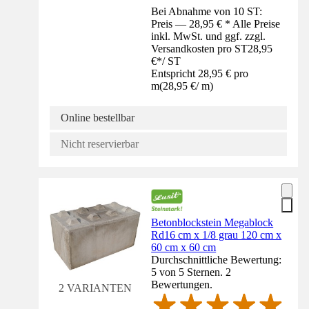
Bei Abnahme von 10 ST:
Preis — 28,95 € * Alle Preise
inkl. MwSt. und ggf. zzgl.
Versandkosten pro ST
28,95
€
*
/
ST
Entspricht 28,95 € pro
m
(
28,95 €
/
m
)
Online bestellbar
Nicht reservierbar
Betonblockstein Megablock
Rd16 cm x 1/8 grau 120 cm x
60 cm x 60 cm
Durchschnittliche Bewertung:
5 von 5 Sternen. 2
Bewertungen.
2 VARIANTEN