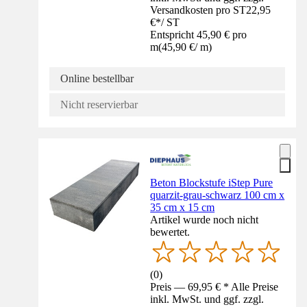
Versandkosten pro ST
22,95
€
*
/
ST
Entspricht 45,90 € pro
m
(
45,90 €
/
m
)
Online bestellbar
Nicht reservierbar
Beton Blockstufe iStep Pure
quarzit-grau-schwarz 100 cm x
35 cm x 15 cm
Artikel wurde noch nicht
bewertet.
(
0
)
Preis — 69,95 € * Alle Preise
inkl. MwSt. und ggf. zzgl.