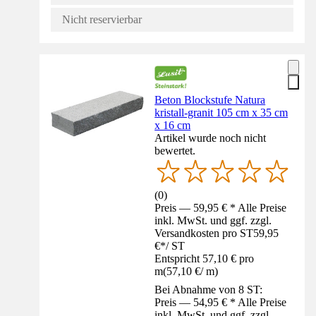
Nicht reservierbar
Beton Blockstufe Natura
kristall-granit 105 cm x 35 cm
x 16 cm
Artikel wurde noch nicht
bewertet.
(
0
)
Preis — 59,95 € * Alle Preise
inkl. MwSt. und ggf. zzgl.
Versandkosten pro ST
59,95
€
*
/
ST
Entspricht 57,10 € pro
m
(
57,10 €
/
m
)
Bei Abnahme von 8 ST:
Preis — 54,95 € * Alle Preise
inkl. MwSt. und ggf. zzgl.