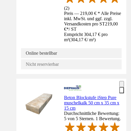
(
2
)
Preis — 219,00 € * Alle Preise
inkl. MwSt. und ggf. zzgl.
Versandkosten pro ST
219,00
€
*
/
ST
Entspricht 304,17 € pro
m²
(
304,17 €
/
m²
)
Online bestellbar
Nicht reservierbar
Beton Blockstufe iStep Pure
muschelkalk 50 cm x 35 cm x
15 cm
Durchschnittliche Bewertung:
5 von 5 Sternen. 1 Bewertung.