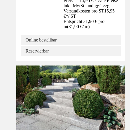
Preis — 15,95 € * Alle Preise
inkl. MwSt. und ggf. zzgl.
Versandkosten pro ST
15,95
€
*
/
ST
Entspricht 31,90 € pro
m
(
31,90 €
/
m
)
Online bestellbar
Reservierbar
Ratgeber