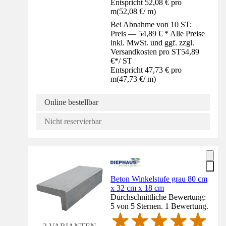
Entspricht 52,08 € pro
m
(
52,08 €
/
m
)
Bei Abnahme von 10 ST:
Preis — 54,89 € * Alle Preise
inkl. MwSt. und ggf. zzgl.
Versandkosten pro ST
54,89
€
*
/
ST
Entspricht 47,73 € pro
m
(
47,73 €
/
m
)
Online bestellbar
Nicht reservierbar
Beton Winkelstufe grau 80 cm
x 32 cm x 18 cm
Durchschnittliche Bewertung:
5 von 5 Sternen. 1 Bewertung.