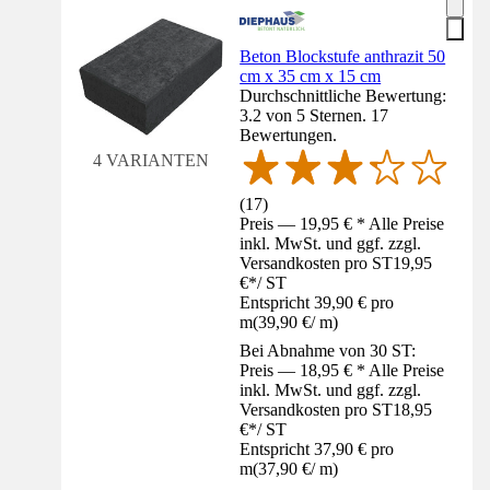
Beton Blockstufe anthrazit 50
cm x 35 cm x 15 cm
Durchschnittliche Bewertung:
3.2 von 5 Sternen. 17
Bewertungen.
4 VARIANTEN
(
17
)
Preis — 19,95 € * Alle Preise
inkl. MwSt. und ggf. zzgl.
Versandkosten pro ST
19,95
€
*
/
ST
Entspricht 39,90 € pro
m
(
39,90 €
/
m
)
Bei Abnahme von 30 ST:
Preis — 18,95 € * Alle Preise
inkl. MwSt. und ggf. zzgl.
Versandkosten pro ST
18,95
€
*
/
ST
Entspricht 37,90 € pro
m
(
37,90 €
/
m
)