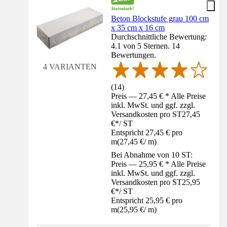
Beton Blockstufe grau 100 cm
x 35 cm x 16 cm
Durchschnittliche Bewertung:
4.1 von 5 Sternen. 14
Bewertungen.
4 VARIANTEN
(
14
)
Preis — 27,45 € * Alle Preise
inkl. MwSt. und ggf. zzgl.
Versandkosten pro ST
27,45
€
*
/
ST
Entspricht 27,45 € pro
m
(
27,45 €
/
m
)
Bei Abnahme von 10 ST:
Preis — 25,95 € * Alle Preise
inkl. MwSt. und ggf. zzgl.
Versandkosten pro ST
25,95
€
*
/
ST
Entspricht 25,95 € pro
m
(
25,95 €
/
m
)