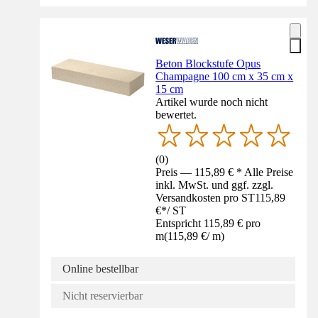
Beton Blockstufe Opus
Champagne 100 cm x 35 cm x
15 cm
Artikel wurde noch nicht
bewertet.
(
0
)
Preis — 115,89 € * Alle Preise
inkl. MwSt. und ggf. zzgl.
Versandkosten pro ST
115,89
€
*
/
ST
Entspricht 115,89 € pro
m
(
115,89 €
/
m
)
Online bestellbar
Nicht reservierbar