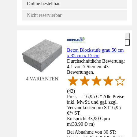
Online bestellbar
Nicht reservierbar
Beton Blockstufe grau 50 cm
x 35 cm x 15 cm
Durchschnittliche Bewertung:
4.1 von 5 Sternen. 43
Bewertungen.
4 VARIANTEN
(
43
)
Preis — 16,95 € * Alle Preise
inkl. MwSt. und ggf. zzgl.
Versandkosten pro ST
16,95
€
*
/
ST
Entspricht 33,90 € pro
m
(
33,90 €
/
m
)
Bei Abnahme von 30 ST: