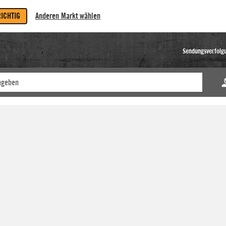
RICHTIG
Anderen Markt wählen
Sendungsverfolg