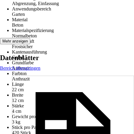
Abgrenzung, Einfassung
Anwendungsbereich
Garten
Material
Beton
Materialspezifizierung
Normalbeton
Eigenschaft
Mehr anzeigen
Frostsicher
Kantenausführung
Datenblätter
Gefast
Grundfarbe
Bereich überspringen
Anthrazit
Farbton
Anthrazit
Länge
22 cm
Breite
12 cm
Stärke
4 cm
Gewicht pro Stück
3 kg
Stück pro Palette
420 Stück