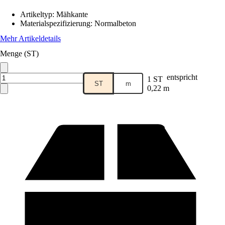
Artikeltyp
:
Mähkante
Materialspezifizierung
:
Normalbeton
Mehr Artikeldetails
Menge (ST)
entspricht
1 ST
ST
m
0,22 m