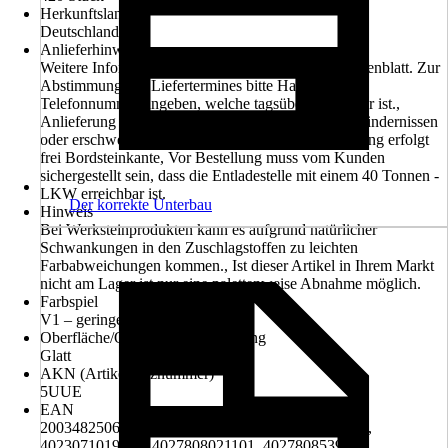
Herkunftsland
Deutschland
Anlieferhinweis
Weitere Informationen entnehmen Sie bitte dem Datenblatt. Zur
Abstimmung des Liefertermines bitte Handy- oder
Telefonnummer angeben, welche tagsüber erreichbar ist.,
Anlieferung erfolgt mit einem LKW, Angaben zu Hindernissen
oder erschwerter Zufahrt sind hilfreich!, Die Lieferung erfolgt
frei Bordsteinkante, Vor Bestellung muss vom Kunden
sichergestellt sein, dass die Entladestelle mit einem 40 Tonnen -
LKW erreichbar ist.
Der korrekte Unterbau
Hinweis
Bei Werksteinprodukten kann es aufgrund natürlicher
Schwankungen in den Zuschlagstoffen zu leichten
Farbabweichungen kommen., Ist dieser Artikel in Ihrem Markt
nicht am Lager ist nur eine palettenweise Abnahme möglich.
Farbspiel
V1 – geringes Farbspiel
Oberfläche/Oberflächenbehandlung
Glatt
AKN (Artikelkurznummer)
5UUE
EAN
2003482506006, 4022748019249, 4022841019245,
4023071019241, 4027808021101, 4027808539170,