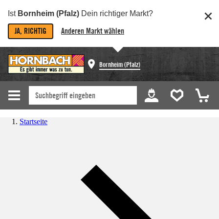
Ist
Bornheim (Pfalz)
Dein richtiger Markt?
JA, RICHTIG
Anderen Markt wählen
Bornheim (Pfalz)
Startseite