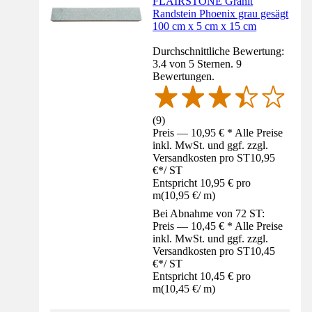
FLAIRSTONE Granit
Randstein Phoenix grau gesägt
100 cm x 5 cm x 15 cm
Durchschnittliche Bewertung:
3.4 von 5 Sternen. 9
Bewertungen.
(
9
)
Preis — 10,95 € * Alle Preise
inkl. MwSt. und ggf. zzgl.
Versandkosten pro ST
10,95
€
*
/
ST
Entspricht 10,95 € pro
m
(
10,95 €
/
m
)
Bei Abnahme von 72 ST:
Preis — 10,45 € * Alle Preise
inkl. MwSt. und ggf. zzgl.
Versandkosten pro ST
10,45
€
*
/
ST
Entspricht 10,45 € pro
m
(
10,45 €
/
m
)