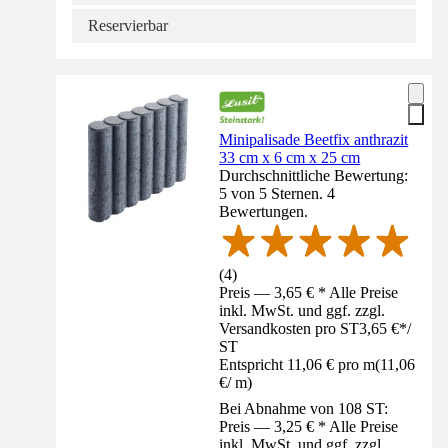
Reservierbar
Minipalisade Beetfix anthrazit
33 cm x 6 cm x 25 cm
Durchschnittliche Bewertung:
5 von 5 Sternen. 4
Bewertungen.
(
4
)
Preis — 3,65 € * Alle Preise
inkl. MwSt. und ggf. zzgl.
Versandkosten pro ST
3,65 €
*
/
ST
Entspricht 11,06 € pro m
(
11,06
€
/
m
)
Bei Abnahme von 108 ST:
Preis — 3,25 € * Alle Preise
inkl. MwSt. und ggf. zzgl.