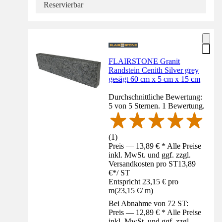
Reservierbar
FLAIRSTONE Granit
Randstein Cenith Silver grey
gesägt 60 cm x 5 cm x 15 cm
Durchschnittliche Bewertung:
5 von 5 Sternen. 1 Bewertung.
(
1
)
Preis — 13,89 € * Alle Preise
inkl. MwSt. und ggf. zzgl.
Versandkosten pro ST
13,89
€
*
/
ST
Entspricht 23,15 € pro
m
(
23,15 €
/
m
)
Bei Abnahme von 72 ST:
Preis — 12,89 € * Alle Preise
inkl. MwSt. und ggf. zzgl.