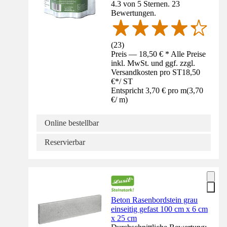
4.3 von 5 Sternen. 23
Bewertungen.
(
23
)
Preis — 18,50 € * Alle Preise
inkl. MwSt. und ggf. zzgl.
Versandkosten pro ST
18,50
€
*
/
ST
Entspricht 3,70 € pro m
(
3,70
€
/
m
)
Online bestellbar
Reservierbar
Beton Rasenbordstein grau
einseitig gefast 100 cm x 6 cm
x 25 cm