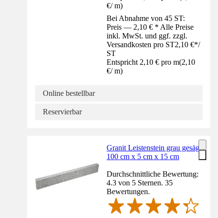
€
/
m
)
Bei Abnahme von 45 ST:
Preis — 2,10 € * Alle Preise
inkl. MwSt. und ggf. zzgl.
Versandkosten pro ST
2,10 €
*
/
ST
Entspricht 2,10 € pro m
(
2,10
€
/
m
)
Online bestellbar
Reservierbar
Granit Leistenstein grau gesägt
100 cm x 5 cm x 15 cm
Durchschnittliche Bewertung:
4.3 von 5 Sternen. 35
Bewertungen.