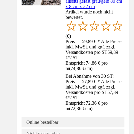
allseits gefast grau/gelb 80 cm
x 8 cm x 22 cm
Artikel wurde noch nicht
bewertet.
(
0
)
Preis — 59,89 € * Alle Preise
inkl. MwSt. und ggf. zzgl.
Versandkosten pro ST
59,89
€
*
/
ST
Entspricht 74,86 € pro
m
(
74,86 €
/
m
)
Bei Abnahme von 30 ST:
Preis — 57,89 € * Alle Preise
inkl. MwSt. und ggf. zzgl.
Versandkosten pro ST
57,89
€
*
/
ST
Entspricht 72,36 € pro
m
(
72,36 €
/
m
)
Online bestellbar
Nicht reservierbar