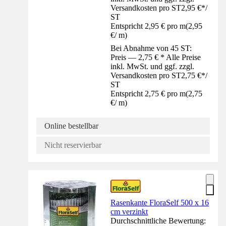
Versandkosten pro ST
2,95 €
*
/
ST
Entspricht 2,95 € pro m
(
2,95
€
/
m
)
Bei Abnahme von 45 ST:
Preis — 2,75 € * Alle Preise
inkl. MwSt. und ggf. zzgl.
Versandkosten pro ST
2,75 €
*
/
ST
Entspricht 2,75 € pro m
(
2,75
€
/
m
)
Online bestellbar
Nicht reservierbar
Rasenkante FloraSelf 500 x 16
cm verzinkt
Durchschnittliche Bewertung: