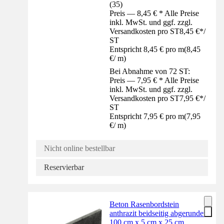
(
35
)
Preis — 8,45 € * Alle Preise
inkl. MwSt. und ggf. zzgl.
Versandkosten pro ST
8,45 €
*
/
ST
Entspricht 8,45 € pro m
(
8,45
€
/
m
)
Bei Abnahme von 72 ST:
Preis — 7,95 € * Alle Preise
inkl. MwSt. und ggf. zzgl.
Versandkosten pro ST
7,95 €
*
/
ST
Entspricht 7,95 € pro m
(
7,95
€
/
m
)
Nicht online bestellbar
Reservierbar
Beton Rasenbordstein
anthrazit beidseitig abgerundet
100 cm x 5 cm x 25 cm