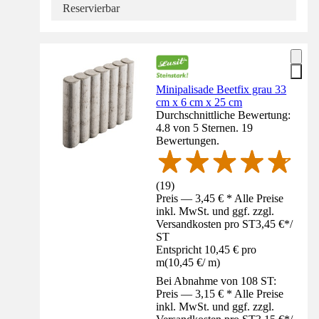
Reservierbar
Minipalisade Beetfix grau 33
cm x 6 cm x 25 cm
Durchschnittliche Bewertung:
4.8 von 5 Sternen. 19
Bewertungen.
(
19
)
Preis — 3,45 € * Alle Preise
inkl. MwSt. und ggf. zzgl.
Versandkosten pro ST
3,45 €
*
/
ST
Entspricht 10,45 € pro
m
(
10,45 €
/
m
)
Bei Abnahme von 108 ST:
Preis — 3,15 € * Alle Preise
inkl. MwSt. und ggf. zzgl.