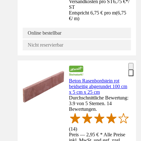
Versandkosten pro ST
6,75 €
*
/
ST
Entspricht 6,75 € pro m
(
6,75
€
/
m
)
Online bestellbar
Nicht reservierbar
Beton Rasenbordstein rot
beidseitig abgerundet 100 cm
x 5 cm x 25 cm
Durchschnittliche Bewertung:
3.9 von 5 Sternen. 14
Bewertungen.
(
14
)
Preis — 2,95 € * Alle Preise
inkl. MwSt. und ggf. zzgl.