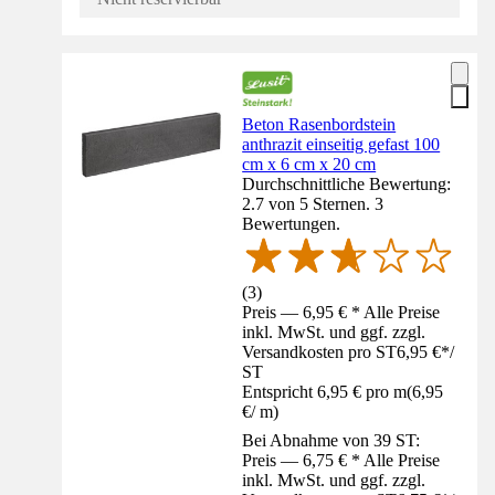
Beton Rasenbordstein
anthrazit einseitig gefast 100
cm x 6 cm x 20 cm
Durchschnittliche Bewertung:
2.7 von 5 Sternen. 3
Bewertungen.
(
3
)
Preis — 6,95 € * Alle Preise
inkl. MwSt. und ggf. zzgl.
Versandkosten pro ST
6,95 €
*
/
ST
Entspricht 6,95 € pro m
(
6,95
€
/
m
)
Bei Abnahme von 39 ST:
Preis — 6,75 € * Alle Preise
inkl. MwSt. und ggf. zzgl.