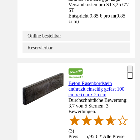
Versandkosten pro ST
3,25 €
*
/
ST
Entspricht 9,85 € pro m
(
9,85
€
/
m
)
Online bestellbar
Reservierbar
Beton Rasenbordstein
anthrazit einseitig gefast 100
cm x 6 cm x 25 cm
Durchschnittliche Bewertung:
3.7 von 5 Sternen. 3
Bewertungen.
(
3
)
Preis — 5,95 € * Alle Preise