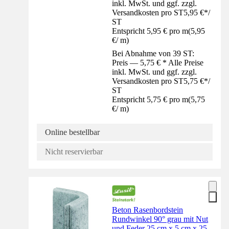
inkl. MwSt. und ggf. zzgl.
Versandkosten pro ST
5,95 €
*
/
ST
Entspricht 5,95 € pro m
(
5,95
€
/
m
)
Bei Abnahme von 39 ST:
Preis — 5,75 € * Alle Preise
inkl. MwSt. und ggf. zzgl.
Versandkosten pro ST
5,75 €
*
/
ST
Entspricht 5,75 € pro m
(
5,75
€
/
m
)
Online bestellbar
Nicht reservierbar
Beton Rasenbordstein
Rundwinkel 90° grau mit Nut
und Feder 25 cm x 5 cm x 25