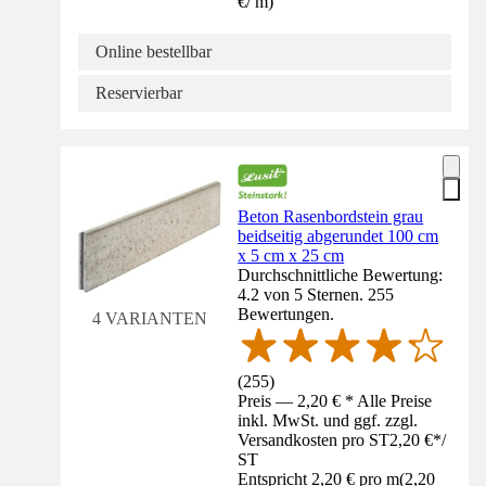
€
/
m
)
Online bestellbar
Reservierbar
Beton Rasenbordstein grau
beidseitig abgerundet 100 cm
x 5 cm x 25 cm
Durchschnittliche Bewertung:
4.2 von 5 Sternen. 255
Bewertungen.
4 VARIANTEN
(
255
)
Preis — 2,20 € * Alle Preise
inkl. MwSt. und ggf. zzgl.
Versandkosten pro ST
2,20 €
*
/
ST
Entspricht 2,20 € pro m
(
2,20