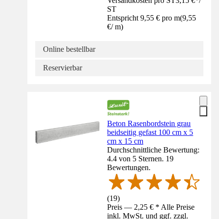
Versandkosten pro ST
3,15 €
*
/
ST
Entspricht 9,55 € pro m
(
9,55
€
/
m
)
Online bestellbar
Reservierbar
Beton Rasenbordstein grau
beidseitig gefast 100 cm x 5
cm x 15 cm
Durchschnittliche Bewertung:
4.4 von 5 Sternen. 19
Bewertungen.
(
19
)
Preis — 2,25 € * Alle Preise
inkl. MwSt. und ggf. zzgl.