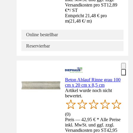
Versandkosten pro ST
12,89
€
*
/
ST
Entspricht 21,48 € pro
m
(
21,48 €
/
m
)
Online bestellbar
Reservierbar
Beton Ablauf Rinne grau 100
cm x 20 cm x 8,5 cm
Artikel wurde noch nicht
bewertet.
(
0
)
Preis — 42,95 € * Alle Preise
inkl. MwSt. und ggf. zzgl.
Versandkosten pro ST
42,95