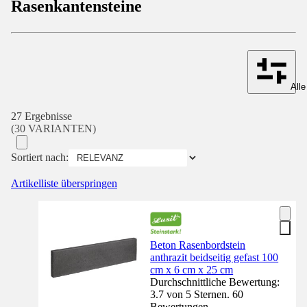
Rasenkantensteine
Alle
27 Ergebnisse
(30 VARIANTEN)
Sortiert nach:
Artikelliste überspringen
Beton Rasenbordstein
anthrazit beidseitig gefast 100
cm x 6 cm x 25 cm
Durchschnittliche Bewertung:
3.7 von 5 Sternen. 60
Bewertungen.