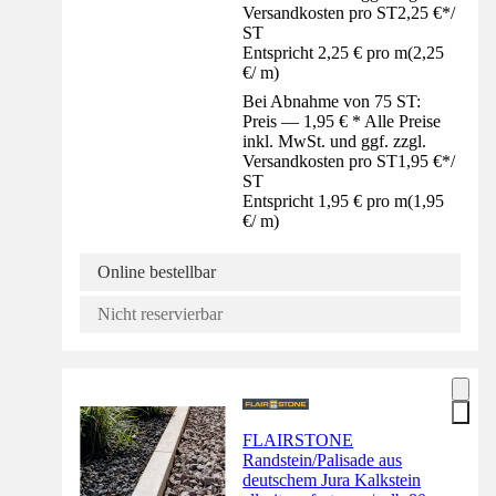
Versandkosten pro ST
2,25 €
*
/
ST
Entspricht 2,25 € pro m
(
2,25
€
/
m
)
Bei Abnahme von 75 ST:
Preis — 1,95 € * Alle Preise
inkl. MwSt. und ggf. zzgl.
Versandkosten pro ST
1,95 €
*
/
ST
Entspricht 1,95 € pro m
(
1,95
€
/
m
)
Online bestellbar
Nicht reservierbar
FLAIRSTONE
Randstein/Palisade aus
deutschem Jura Kalkstein