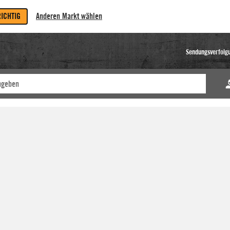
RICHTIG
Anderen Markt wählen
Sendungsverfolg