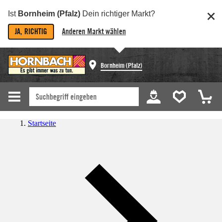
Ist
Bornheim (Pfalz)
Dein richtiger Markt?
JA, RICHTIG
Anderen Markt wählen
Bornheim (Pfalz)
Startseite