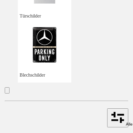
Türschilder
Blechschilder
Alle