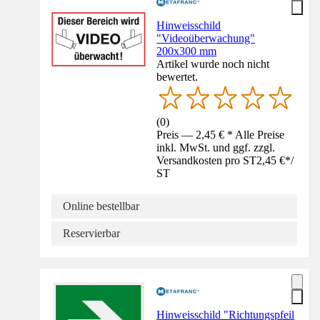
Hinweisschild
"Videoüberwachung"
200x300 mm
Artikel wurde noch nicht
bewertet.
(
0
)
Preis — 2,45 € * Alle Preise
inkl. MwSt. und ggf. zzgl.
Versandkosten pro ST
2,45 €
*
/
ST
Online bestellbar
Reservierbar
Hinweisschild "Richtungspfeil