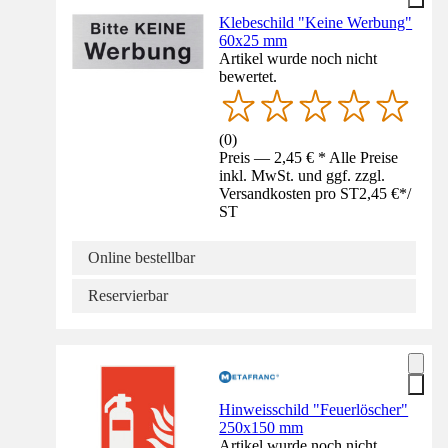
Klebeschild "Keine Werbung"
60x25 mm
Artikel wurde noch nicht
bewertet.
(
0
)
Preis — 2,45 € * Alle Preise
inkl. MwSt. und ggf. zzgl.
Versandkosten pro ST
2,45 €
*
/
ST
Online bestellbar
Reservierbar
Hinweisschild "Feuerlöscher"
250x150 mm
Artikel wurde noch nicht