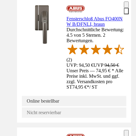
Fensterschloß Abus FO400N
W B/DFNLI, braun
Durchschnittliche Bewertung:
4.5 von 5 Sternen. 2
Bewertungen.
(
2
)
UVP: 94,50 €
UVP
94,50 €
Unser Preis — 74,95 € * Alle
Preise inkl. MwSt. und ggf.
zzgl. Versandkosten pro
ST
74,95 €
*
/
ST
Online bestellbar
Nicht reservierbar