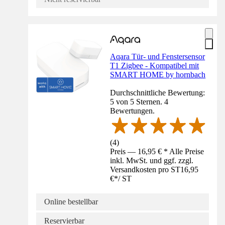
Aqara Tür- und Fenstersensor
T1 Zigbee - Kompatibel mit
SMART HOME by hornbach
Durchschnittliche Bewertung:
5 von 5 Sternen. 4
Bewertungen.
(
4
)
Preis — 16,95 € * Alle Preise
inkl. MwSt. und ggf. zzgl.
Versandkosten pro ST
16,95
€
*
/
ST
Online bestellbar
Reservierbar