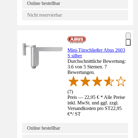
Online bestellbar
Nicht reservierbar
Mini-Türschließer Abus 2603
S silber
Durchschnittliche Bewertung:
3.6 von 5 Sternen. 7
Bewertungen.
(
7
)
Preis — 22,95 € * Alle Preise
inkl. MwSt. und ggf. zzgl.
Versandkosten pro ST
22,95
€
*
/
ST
Online bestellbar