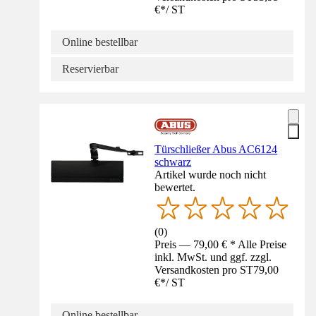
€
*
/
ST
Online bestellbar
Reservierbar
Türschließer Abus AC6124
schwarz
Artikel wurde noch nicht
bewertet.
(
0
)
Preis — 79,00 € * Alle Preise
inkl. MwSt. und ggf. zzgl.
Versandkosten pro ST
79,00
€
*
/
ST
Online bestellbar