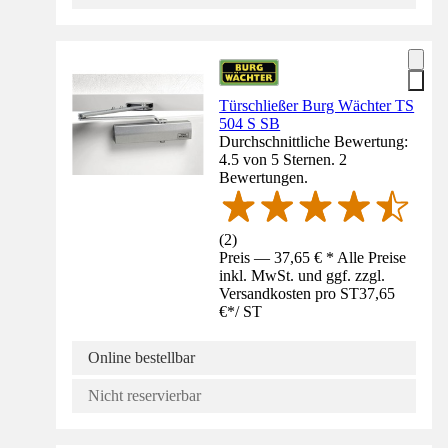
Türschließer Burg Wächter TS
504 S SB
Durchschnittliche Bewertung:
4.5 von 5 Sternen. 2
Bewertungen.
(
2
)
Preis — 37,65 € * Alle Preise
inkl. MwSt. und ggf. zzgl.
Versandkosten pro ST
37,65
€
*
/
ST
Online bestellbar
Nicht reservierbar