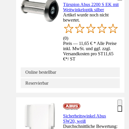
Türspion Abus 2200 S EK mit
Weitwinkeloptik silber
Artikel wurde noch nicht
bewertet.
(
0
)
Preis — 11,65 € * Alle Preise
inkl. MwSt. und ggf. zzgl.
Versandkosten pro ST
11,65
€
*
/
ST
Online bestellbar
Reservierbar
Sicherheitswinkel Abus
SW20, weiß
Durchschnittliche Bewertung: