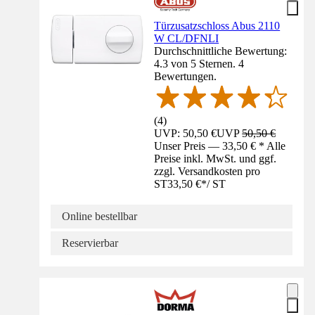
Türzusatzschloss Abus 2110
W CL/DFNLI
Durchschnittliche Bewertung:
4.3 von 5 Sternen. 4
Bewertungen.
(
4
)
UVP: 50,50 €
UVP
50,50 €
Unser Preis — 33,50 € * Alle
Preise inkl. MwSt. und ggf.
zzgl. Versandkosten pro
ST
33,50 €
*
/
ST
Online bestellbar
Reservierbar