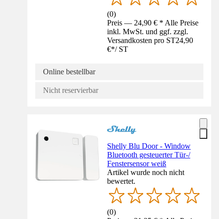
(
0
)
Preis — 24,90 € * Alle Preise
inkl. MwSt. und ggf. zzgl.
Versandkosten pro ST
24,90
€
*
/
ST
Online bestellbar
Nicht reservierbar
Shelly Blu Door - Window
Bluetooth gesteuerter Tür-/
Fenstersensor weiß
Artikel wurde noch nicht
bewertet.
(
0
)