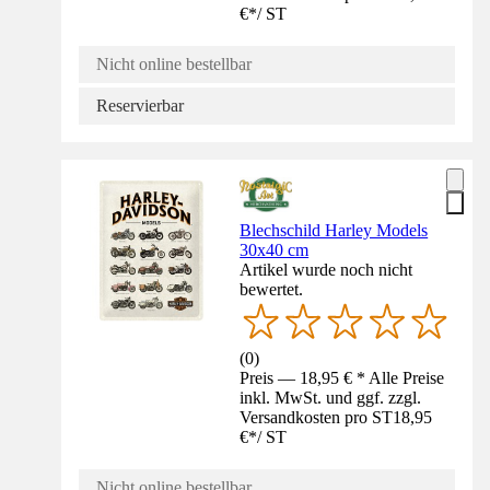
€
*
/
ST
Nicht online bestellbar
Reservierbar
Blechschild Harley Models
30x40 cm
Artikel wurde noch nicht
bewertet.
(
0
)
Preis — 18,95 € * Alle Preise
inkl. MwSt. und ggf. zzgl.
Versandkosten pro ST
18,95
€
*
/
ST
Nicht online bestellbar