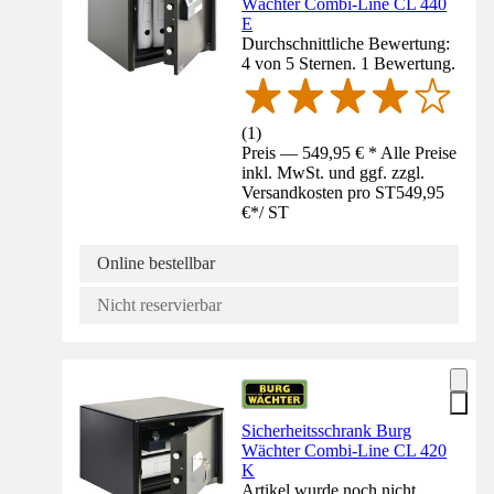
Wächter Combi-Line CL 440
E
Durchschnittliche Bewertung:
4 von 5 Sternen. 1 Bewertung.
(
1
)
Preis — 549,95 € * Alle Preise
inkl. MwSt. und ggf. zzgl.
Versandkosten pro ST
549,95
€
*
/
ST
Online bestellbar
Nicht reservierbar
Sicherheitsschrank Burg
Wächter Combi-Line CL 420
K
Artikel wurde noch nicht