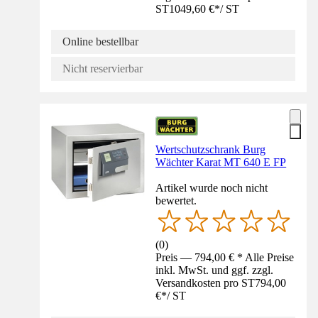
ST
1049,60 €
*
/
ST
Online bestellbar
Nicht reservierbar
Wertschutzschrank Burg
Wächter Karat MT 640 E FP
Artikel wurde noch nicht
bewertet.
(
0
)
Preis — 794,00 € * Alle Preise
inkl. MwSt. und ggf. zzgl.
Versandkosten pro ST
794,00
€
*
/
ST