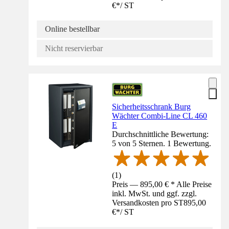
€
*
/
ST
Online bestellbar
Nicht reservierbar
Sicherheitsschrank Burg
Wächter Combi-Line CL 460
E
Durchschnittliche Bewertung:
5 von 5 Sternen. 1 Bewertung.
(
1
)
Preis — 895,00 € * Alle Preise
inkl. MwSt. und ggf. zzgl.
Versandkosten pro ST
895,00
€
*
/
ST