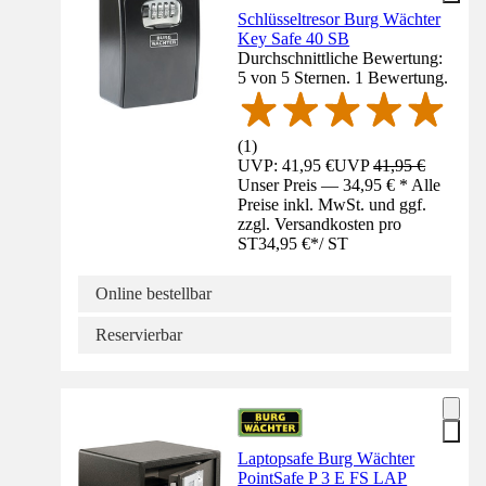
Schlüsseltresor Burg Wächter
Key Safe 40 SB
Durchschnittliche Bewertung:
5 von 5 Sternen. 1 Bewertung.
(
1
)
UVP: 41,95 €
UVP
41,95 €
Unser Preis — 34,95 € * Alle
Preise inkl. MwSt. und ggf.
zzgl. Versandkosten pro
ST
34,95 €
*
/
ST
Online bestellbar
Reservierbar
Laptopsafe Burg Wächter
PointSafe P 3 E FS LAP