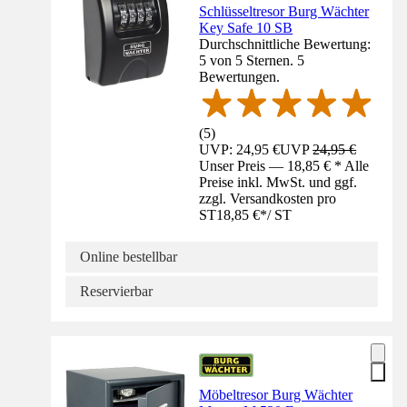
Schlüsseltresor Burg Wächter
Key Safe 10 SB
Durchschnittliche Bewertung:
5 von 5 Sternen. 5
Bewertungen.
(
5
)
UVP: 24,95 €
UVP
24,95 €
Unser Preis — 18,85 € * Alle
Preise inkl. MwSt. und ggf.
zzgl. Versandkosten pro
ST
18,85 €
*
/
ST
Online bestellbar
Reservierbar
Möbeltresor Burg Wächter