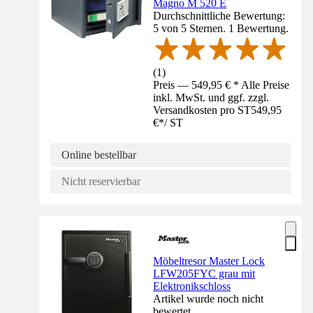
Magno M 520 E
Durchschnittliche Bewertung:
5 von 5 Sternen. 1 Bewertung.
(
1
)
Preis — 549,95 € * Alle Preise
inkl. MwSt. und ggf. zzgl.
Versandkosten pro ST
549,95
€
*
/
ST
Online bestellbar
Nicht reservierbar
Möbeltresor Master Lock
LFW205FYC grau mit
Elektronikschloss
Artikel wurde noch nicht
bewertet.