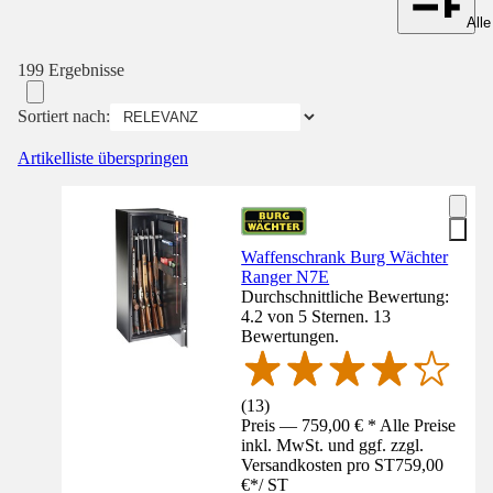
Alle
199 Ergebnisse
Sortiert nach:
Artikelliste überspringen
Waffenschrank Burg Wächter
Ranger N7E
Durchschnittliche Bewertung:
4.2 von 5 Sternen. 13
Bewertungen.
(
13
)
Preis — 759,00 € * Alle Preise
inkl. MwSt. und ggf. zzgl.
Versandkosten pro ST
759,00
€
*
/
ST