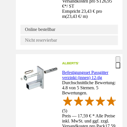
Versandkosten pro ST
26,95
€
*
/
ST
Entspricht 23,43 € pro
m
(
23,43 €
/
m
)
Online bestellbar
Nicht reservierbar
Befestigungsset Passgitter
verzinkt (innen) 12-tlg
Durchschnittliche Bewertung:
4.8 von 5 Sternen. 5
Bewertungen.
(
5
)
Preis — 17,59 € * Alle Preise
inkl. MwSt. und ggf. zzgl.
Versandkosten pro Pack
17,59