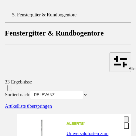
Fenstergitter & Rundbogentore
Fenstergitter & Rundbogentore
Alle
33 Ergebnisse
Sortiert nach:
Artikelliste überspringen
Universalpfosten zum