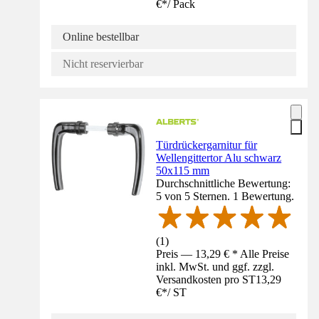
€
*
/
Pack
Online bestellbar
Nicht reservierbar
Türdrückergarnitur für
Wellengittertor Alu schwarz
50x115 mm
Durchschnittliche Bewertung:
5 von 5 Sternen. 1 Bewertung.
(
1
)
Preis — 13,29 € * Alle Preise
inkl. MwSt. und ggf. zzgl.
Versandkosten pro ST
13,29
€
*
/
ST