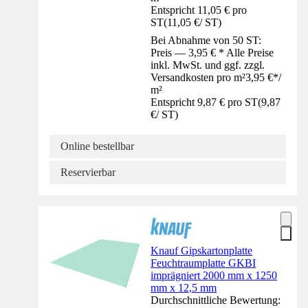
Entspricht 11,05 € pro
ST
(
11,05 €
/
ST
)
Bei Abnahme von 50 ST:
Preis — 3,95 € * Alle Preise
inkl. MwSt. und ggf. zzgl.
Versandkosten pro m²
3,95 €
*
/
m²
Entspricht 9,87 € pro ST
(
9,87
€
/
ST
)
Online bestellbar
Reservierbar
Knauf Gipskartonplatte
Feuchtraumplatte GKBI
imprägniert 2000 mm x 1250
mm x 12,5 mm
Durchschnittliche Bewertung: