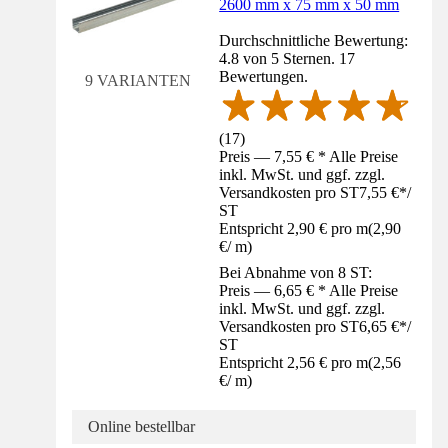
2600 mm x 75 mm x 50 mm
Durchschnittliche Bewertung:
4.8 von 5 Sternen. 17
Bewertungen.
9 VARIANTEN
(
17
)
Preis — 7,55 € * Alle Preise
inkl. MwSt. und ggf. zzgl.
Versandkosten pro ST
7,55 €
*
/
ST
Entspricht 2,90 € pro m
(
2,90
€
/
m
)
Bei Abnahme von 8 ST:
Preis — 6,65 € * Alle Preise
inkl. MwSt. und ggf. zzgl.
Versandkosten pro ST
6,65 €
*
/
ST
Entspricht 2,56 € pro m
(
2,56
€
/
m
)
Online bestellbar