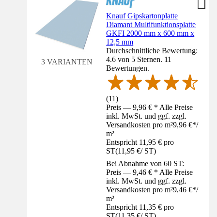
Knauf Gipskartonplatte
Diamant Multifunktionsplatte
GKFI 2000 mm x 600 mm x
12,5 mm
Durchschnittliche Bewertung:
4.6 von 5 Sternen. 11
3 VARIANTEN
Bewertungen.
(
11
)
Preis — 9,96 € * Alle Preise
inkl. MwSt. und ggf. zzgl.
Versandkosten pro m²
9,96 €
*
/
m²
Entspricht 11,95 € pro
ST
(
11,95 €
/
ST
)
Bei Abnahme von 60 ST:
Preis — 9,46 € * Alle Preise
inkl. MwSt. und ggf. zzgl.
Versandkosten pro m²
9,46 €
*
/
m²
Entspricht 11,35 € pro
ST
(
11,35 €
/
ST
)