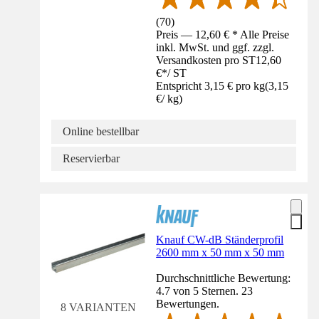
(
70
)
Preis — 12,60 € * Alle Preise
inkl. MwSt. und ggf. zzgl.
Versandkosten pro ST
12,60
€
*
/
ST
Entspricht 3,15 € pro kg
(
3,15
€
/
kg
)
Online bestellbar
Reservierbar
Knauf CW-dB Ständerprofil
2600 mm x 50 mm x 50 mm
Durchschnittliche Bewertung:
4.7 von 5 Sternen. 23
Bewertungen.
8 VARIANTEN