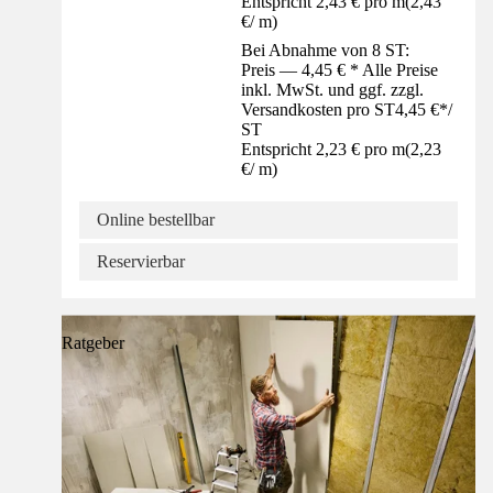
Entspricht 2,43 € pro m
(
2,43
€
/
m
)
Bei Abnahme von 8 ST:
Preis — 4,45 € * Alle Preise
inkl. MwSt. und ggf. zzgl.
Versandkosten pro ST
4,45 €
*
/
ST
Entspricht 2,23 € pro m
(
2,23
€
/
m
)
Online bestellbar
Reservierbar
Ratgeber