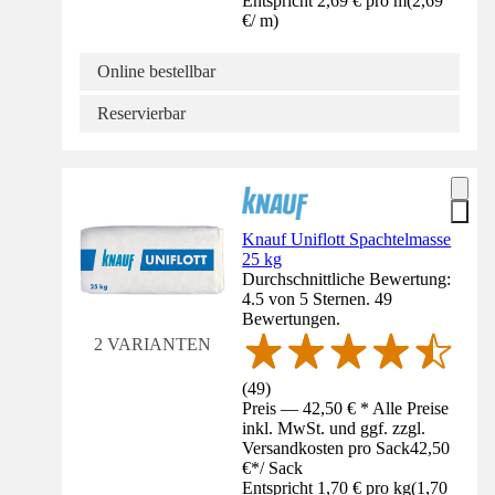
Entspricht 2,69 € pro m
(
2,69
€
/
m
)
Online bestellbar
Reservierbar
Knauf Uniflott Spachtelmasse
25 kg
Durchschnittliche Bewertung:
4.5 von 5 Sternen. 49
Bewertungen.
2 VARIANTEN
(
49
)
Preis — 42,50 € * Alle Preise
inkl. MwSt. und ggf. zzgl.
Versandkosten pro Sack
42,50
€
*
/
Sack
Entspricht 1,70 € pro kg
(
1,70