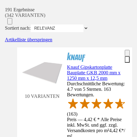
191 Ergebnisse
(342 VARIANTEN)
Sortiert nach:
Artikelliste überspringen
Knauf Gipskartonplatte
Bauplatte GKB 2000 mm x
1250 mm x 12,5 mm
Durchschnittliche Bewertung:
4.7 von 5 Sternen. 163
Bewertungen.
10 VARIANTEN
(
163
)
Preis — 4,42 € * Alle Preise
inkl. MwSt. und ggf. zzgl.
Versandkosten pro m²
4,42 €
*
/
m²