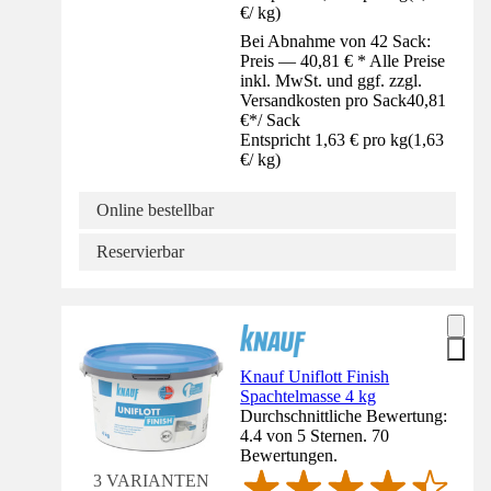
€
/
kg
)
Bei Abnahme von 42 Sack:
Preis — 40,81 € * Alle Preise
inkl. MwSt. und ggf. zzgl.
Versandkosten pro Sack
40,81
€
*
/
Sack
Entspricht 1,63 € pro kg
(
1,63
€
/
kg
)
Online bestellbar
Reservierbar
Knauf Uniflott Finish
Spachtelmasse 4 kg
Durchschnittliche Bewertung:
4.4 von 5 Sternen. 70
Bewertungen.
3 VARIANTEN