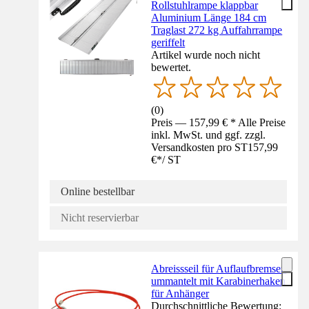
Rollstuhlrampe klappbar
Aluminium Länge 184 cm
Traglast 272 kg Auffahrrampe
geriffelt
Artikel wurde noch nicht
bewertet.
(
0
)
Preis — 157,99 € * Alle Preise
inkl. MwSt. und ggf. zzgl.
Versandkosten pro ST
157,99
€
*
/
ST
Online bestellbar
Nicht reservierbar
Abreissseil für Auflaufbremsen
ummantelt mit Karabinerhaken
für Anhänger
Durchschnittliche Bewertung: