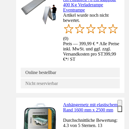
400 Kg Verladerampe
Eventrampe
Artikel wurde noch nicht
bewertet.
(
0
)
Preis — 399,99 € * Alle Preise
inkl. MwSt. und ggf. zzgl.
Versandkosten pro ST
399,99
€
*
/
ST
Online bestellbar
Nicht reservierbar
Anhängernetz mit elastischem
Rand 1600 mm x 2500 mm
Durchschnittliche Bewertung:
4.3 von 5 Sternen. 13