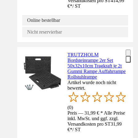
Versandkosten pro ST
414,99
€
*
/
ST
Online bestellbar
Nicht reservierbar
TRUTZHOLM
Bordsteinrampe 2er Set
50x32x10cm Tragkraft je 2t
Gummi Rampe Auffahrrampe
Rollstuhlrampe
Artikel wurde noch nicht
bewertet.
(
0
)
Preis — 31,99 € * Alle Preise
inkl. MwSt. und ggf. zzgl.
Versandkosten pro ST
31,99
€
*
/
ST