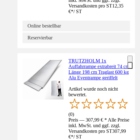
inkl. MwSt. und ggf. zzgl.
Versandkosten pro ST
12,35
€
*
/
ST
Online bestellbar
Reservierbar
TRUTZHOLM 1x
Auffahrrampe extrabreit 74 cm
Länge 198 cm Traglast 600 kg
Alu Eventrampe geriffelt
Artikel wurde noch nicht
bewertet.
(
0
)
Preis — 307,99 € * Alle Preise
inkl. MwSt. und ggf. zzgl.
Versandkosten pro ST
307,99
€
*
/
ST