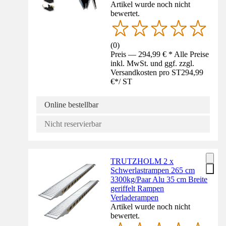
Artikel wurde noch nicht
bewertet.
(
0
)
Preis — 294,99 € * Alle Preise
inkl. MwSt. und ggf. zzgl.
Versandkosten pro ST
294,99
€
*
/
ST
Online bestellbar
Nicht reservierbar
TRUTZHOLM 2 x
Schwerlastrampen 265 cm
3300kg/Paar Alu 35 cm Breite
geriffelt Rampen
Verladerampen
Artikel wurde noch nicht
bewertet.