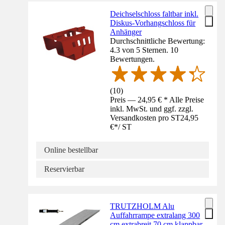
Deichselschloss faltbar inkl.
Diskus-Vorhangschloss für
Anhänger
Durchschnittliche Bewertung:
4.3 von 5 Sternen. 10
Bewertungen.
(
10
)
Preis — 24,95 € * Alle Preise
inkl. MwSt. und ggf. zzgl.
Versandkosten pro ST
24,95
€
*
/
ST
Online bestellbar
Reservierbar
TRUTZHOLM Alu
Auffahrrampe extralang 300
cm extrabreit 70 cm klappbar