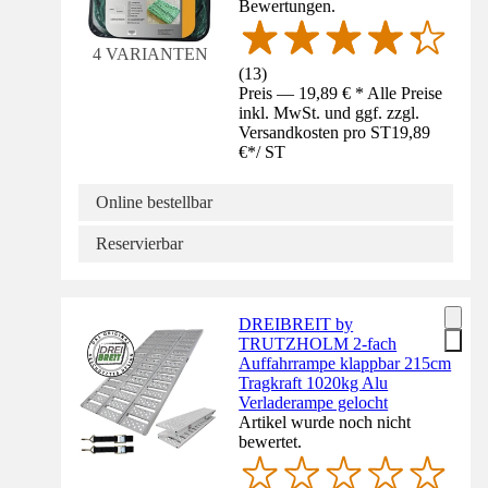
Bewertungen.
4 VARIANTEN
(
13
)
Preis — 19,89 € * Alle Preise
inkl. MwSt. und ggf. zzgl.
Versandkosten pro ST
19,89
€
*
/
ST
Online bestellbar
Reservierbar
DREIBREIT by
TRUTZHOLM 2-fach
Auffahrrampe klappbar 215cm
Tragkraft 1020kg Alu
Verladerampe gelocht
Artikel wurde noch nicht
bewertet.