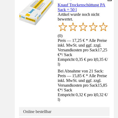
Knauf Trockenschüttung PA
Sack = 50 l
Artikel wurde noch nicht
bewertet.
(
0
)
Preis — 17,25 € * Alle Preise
inkl. MwSt. und ggf. zzgl.
Versandkosten pro Sack
17,25
€
*
/
Sack
Entspricht 0,35 € pro l
(
0,35 €
/
l
)
Bei Abnahme von 21 Sack:
Preis — 15,85 € * Alle Preise
inkl. MwSt. und ggf. zzgl.
Versandkosten pro Sack
15,85
€
*
/
Sack
Entspricht 0,32 € pro l
(
0,32 €
/
l
)
Online bestellbar