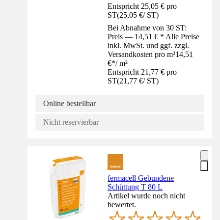
Entspricht 25,05 € pro
ST
(
25,05 €
/
ST
)
Bei Abnahme von 30 ST:
Preis — 14,51 € * Alle Preise
inkl. MwSt. und ggf. zzgl.
Versandkosten pro m²
14,51
€
*
/
m²
Entspricht 21,77 € pro
ST
(
21,77 €
/
ST
)
Online bestellbar
Nicht reservierbar
fermacell Gebundene
Schüttung T 80 L
Artikel wurde noch nicht
bewertet.