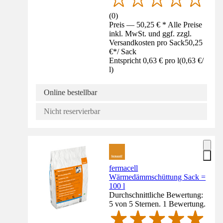
(
0
)
Preis — 50,25 € * Alle Preise
inkl. MwSt. und ggf. zzgl.
Versandkosten pro Sack
50,25
€
*
/
Sack
Entspricht 0,63 € pro l
(
0,63 €
/
l
)
Online bestellbar
Nicht reservierbar
fermacell
Wärmedämmschüttung Sack =
100 l
Durchschnittliche Bewertung:
5 von 5 Sternen. 1 Bewertung.