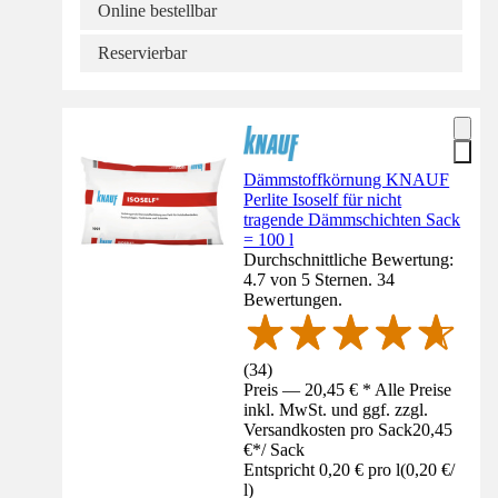
Online bestellbar
Reservierbar
Dämmstoffkörnung KNAUF
Perlite Isoself für nicht
tragende Dämmschichten Sack
= 100 l
Durchschnittliche Bewertung:
4.7 von 5 Sternen. 34
Bewertungen.
(
34
)
Preis — 20,45 € * Alle Preise
inkl. MwSt. und ggf. zzgl.
Versandkosten pro Sack
20,45
€
*
/
Sack
Entspricht 0,20 € pro l
(
0,20 €
/
l
)