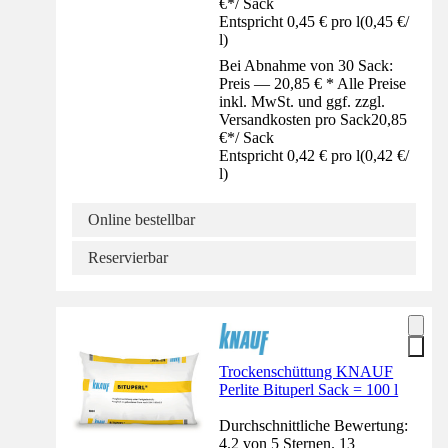
€
*
/
Sack
Entspricht 0,45 € pro l
(
0,45 €
/
l
)
Bei Abnahme von 30 Sack:
Preis — 20,85 € * Alle Preise
inkl. MwSt. und ggf. zzgl.
Versandkosten pro Sack
20,85
€
*
/
Sack
Entspricht 0,42 € pro l
(
0,42 €
/
l
)
Online bestellbar
Reservierbar
Trockenschüttung KNAUF
Perlite Bituperl Sack = 100 l
Durchschnittliche Bewertung:
4.2 von 5 Sternen. 13