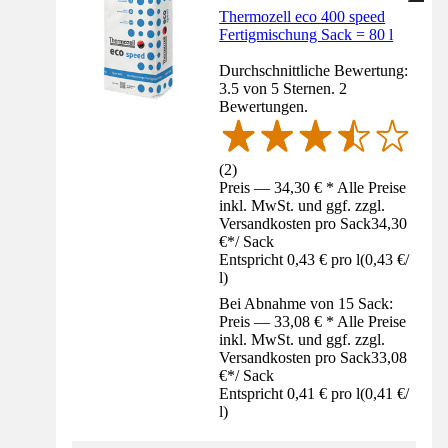
Thermozell eco 400 speed
Fertigmischung Sack = 80 l
Durchschnittliche Bewertung:
3.5 von 5 Sternen. 2
Bewertungen.
(
2
)
Preis — 34,30 € * Alle Preise
inkl. MwSt. und ggf. zzgl.
Versandkosten pro Sack
34,30
€
*
/
Sack
Entspricht 0,43 € pro l
(
0,43 €
/
l
)
Bei Abnahme von 15 Sack:
Preis — 33,08 € * Alle Preise
inkl. MwSt. und ggf. zzgl.
Versandkosten pro Sack
33,08
€
*
/
Sack
Entspricht 0,41 € pro l
(
0,41 €
/
l
)