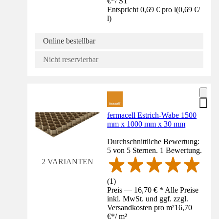
€
*
/
ST
Entspricht 0,69 € pro l
(
0,69 €
/
l
)
Online bestellbar
Nicht reservierbar
fermacell Estrich-Wabe 1500
mm x 1000 mm x 30 mm
Durchschnittliche Bewertung:
5 von 5 Sternen. 1 Bewertung.
2 VARIANTEN
(
1
)
Preis — 16,70 € * Alle Preise
inkl. MwSt. und ggf. zzgl.
Versandkosten pro m²
16,70
€
*
/
m²