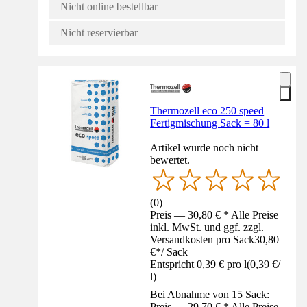
Nicht online bestellbar
Nicht reservierbar
Thermozell eco 250 speed
Fertigmischung Sack = 80 l
Artikel wurde noch nicht
bewertet.
(
0
)
Preis — 30,80 € * Alle Preise
inkl. MwSt. und ggf. zzgl.
Versandkosten pro Sack
30,80
€
*
/
Sack
Entspricht 0,39 € pro l
(
0,39 €
/
l
)
Bei Abnahme von 15 Sack:
Preis — 29,70 € * Alle Preise