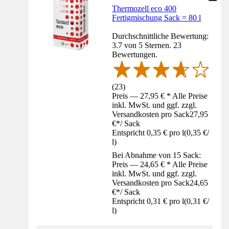
Thermozell eco 400
Fertigmischung Sack = 80 l
Durchschnittliche Bewertung:
3.7 von 5 Sternen. 23
Bewertungen.
(
23
)
Preis — 27,95 € * Alle Preise
inkl. MwSt. und ggf. zzgl.
Versandkosten pro Sack
27,95
€
*
/
Sack
Entspricht 0,35 € pro l
(
0,35 €
/
l
)
Bei Abnahme von 15 Sack:
Preis — 24,65 € * Alle Preise
inkl. MwSt. und ggf. zzgl.
Versandkosten pro Sack
24,65
€
*
/
Sack
Entspricht 0,31 € pro l
(
0,31 €
/
l
)