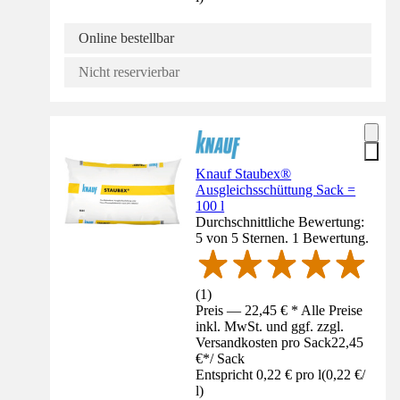
Online bestellbar
Nicht reservierbar
Knauf Staubex®
Ausgleichsschüttung Sack =
100 l
Durchschnittliche Bewertung:
5 von 5 Sternen. 1 Bewertung.
(
1
)
Preis — 22,45 € * Alle Preise
inkl. MwSt. und ggf. zzgl.
Versandkosten pro Sack
22,45
€
*
/
Sack
Entspricht 0,22 € pro l
(
0,22 €
/
l
)