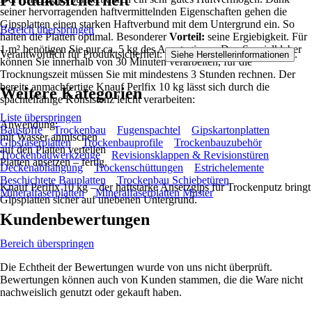
Produktsicherheit
seiner hervorragenden haftvermittelnden Eigenschaften gehen die
Gipsplatten einen starken Haftverbund mit dem Untergrund ein. So
Bereich überspringen
halten die Platten optimal. Besonderer
Vorteil:
seine Ergiebigkeit. Für
1 m² benötigen Sie nur ca. 5 kg des Ansetzgipses. Den Spezialkleber
Verantwortlich für Produktsicherheit:
.
Siehe Herstellerinformationen
können Sie innerhalb von 30 Minuten verarbeiten, für die
Trocknungszeit müssen Sie mit mindestens 3 Stunden rechnen. Der
bereits anmachfertige Knauf Perlfix 10 kg lässt sich durch die
Weitere Kategorien
spachtelfähige Konsistenz leicht verarbeiten:
Liste überspringen
Anwendung:
Baustoffe
Trockenbau
Fugenspachtel
Gipskartonplatten
mit Wasser anmischen
Gipsfaserplatten
Trockenbauprofile
Trockenbauzubehör
auf den Platten verteilen
Trockenbauwerkzeuge
Revisionsklappen & Revisionstüren
Platten ansetzen – fertig.
Deckenabhängung
Trockenschüttungen
Estrichelemente
Beschichtete Bauplatten
Trockenbau Schiebetüren
Knauf Perlfix 10 kg – der haftstarke Ansetzgips für Trockenputz bringt
Mineralfaserplatten
Mineralfaserplatten Muster
Gipsplatten sicher auf unebenen Untergrund.
Kundenbewertungen
Bereich überspringen
Die Echtheit der Bewertungen wurde von uns nicht überprüft.
Bewertungen können auch von Kunden stammen, die die Ware nicht
nachweislich genutzt oder gekauft haben.