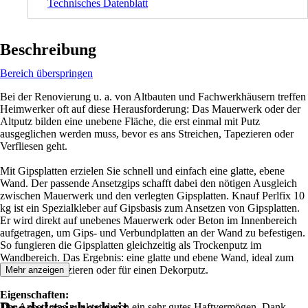
Technisches Datenblatt
Beschreibung
Bereich überspringen
Bei der Renovierung u. a. von Altbauten und Fachwerkhäusern treffen
Heimwerker oft auf diese Herausforderung: Das Mauerwerk oder der
Altputz bilden eine unebene Fläche, die erst einmal mit Putz
ausgeglichen werden muss, bevor es ans Streichen, Tapezieren oder
Verfliesen geht.
Mit Gipsplatten erzielen Sie schnell und einfach eine glatte, ebene
Wand. Der passende Ansetzgips schafft dabei den nötigen Ausgleich
zwischen Mauerwerk und den verlegten Gipsplatten. Knauf Perlfix 10
kg ist ein Spezialkleber auf Gipsbasis zum Ansetzen von Gipsplatten.
Er wird direkt auf unebenes Mauerwerk oder Beton im Innenbereich
aufgetragen, um Gips- und Verbundplatten an der Wand zu befestigen.
So fungieren die Gipsplatten gleichzeitig als Trockenputz im
Wandbereich. Das Ergebnis: eine glatte und ebene Wand, ideal zum
Streichen, Tapezieren oder für einen Dekorputz.
Mehr anzeigen
Eigenschaften:
Der Ansetzgips punktet durch ein sehr gutes Haftvermögen. Dank