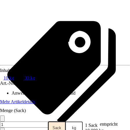
Inhalt
10 kg
30 kg
Art.-Nr.
275898
Anwendungsbereich
:
Innen, Wand
Mehr Artikeldetails
Menge (Sack)
entspricht
1 Sack
Sack
kg