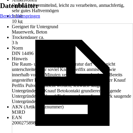
Datenblätter
Optimal haftvermittelnd, leicht zu verarbeiten, anmachfertig,
sehr gutes Haftvermögen
Bereich überspringen
Inhalt
10 kg
Geeignet für Untergrund
Mauerwerk, Beton
Trockendauer ca.
3 h
Norm
DIN 14496
Hinweis
Die Raum- und Untergrundtemperatur darf +5 °C nicht
unterschreiten, nur soviel Knauf Perlfix anmischen, wie
innerhalb von 30 Minuten verarbeitet werden kann. Bereits
angesteifter Knauf Perlfix darf weder mit Wasser oder Knauf
Perlfix Pulver gemischt werden, schwach saugende
Untergründe:mit Knauf Betokontakt grundieren, saugende
Untergründe:mit Knauf Tiefengrund grundieren, stark saugende
Untergründe:mit Knauf Haftemulsion grundieren
AKN (Artikelkurznummer)
M3RD
EAN
2000275898003, 4006379035182, 9002943016873