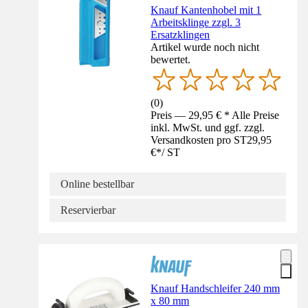
Knauf Kantenhobel mit 1
Arbeitsklinge zzgl. 3
Ersatzklingen
Artikel wurde noch nicht
bewertet.
(
0
)
Preis — 29,95 € * Alle Preise
inkl. MwSt. und ggf. zzgl.
Versandkosten pro ST
29,95
€
*
/
ST
Online bestellbar
Reservierbar
Knauf Handschleifer 240 mm
x 80 mm