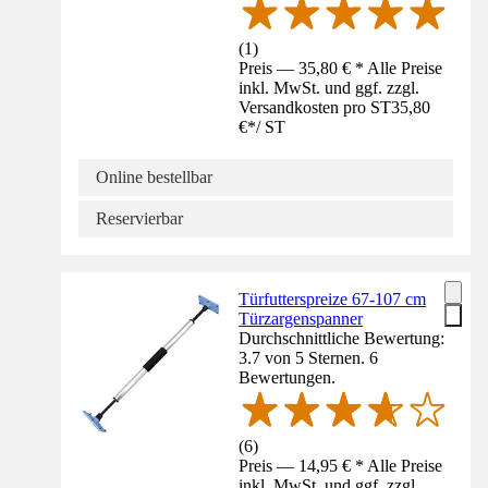
(
1
)
Preis — 35,80 € * Alle Preise
inkl. MwSt. und ggf. zzgl.
Versandkosten pro ST
35,80
€
*
/
ST
Online bestellbar
Reservierbar
Türfutterspreize 67-107 cm
Türzargenspanner
Durchschnittliche Bewertung:
3.7 von 5 Sternen. 6
Bewertungen.
(
6
)
Preis — 14,95 € * Alle Preise
inkl. MwSt. und ggf. zzgl.