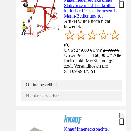
Plattenheber tectake breite
Stativfüße mit 3 Lenkrollen
inklusive Feststellbremsen 1-
Mann-Bedienung rot
Artikel wurde noch nicht
bewertet.
(
0
)
UVP: 249,00 €
UVP
249,00 €
Unser Preis — 169,99 € * Alle
Preise inkl. MwSt. und ggf.
zzgl. Versandkosten pro
ST
169,99 €
*
/
ST
Online bestellbar
Nicht reservierbar
Knauf Inneneckspachtel