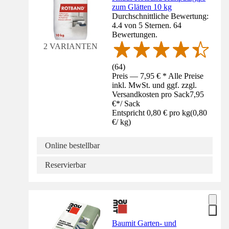
zum Glätten 10 kg
Durchschnittliche Bewertung:
4.4 von 5 Sternen. 64
Bewertungen.
2 VARIANTEN
(
64
)
Preis — 7,95 € * Alle Preise
inkl. MwSt. und ggf. zzgl.
Versandkosten pro Sack
7,95
€
*
/
Sack
Entspricht 0,80 € pro kg
(
0,80
€
/
kg
)
Online bestellbar
Reservierbar
Baumit Garten- und