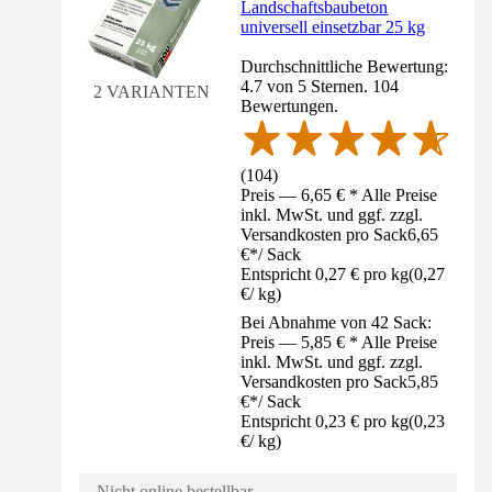
Landschaftsbaubeton
universell einsetzbar 25 kg
Durchschnittliche Bewertung:
4.7 von 5 Sternen. 104
2 VARIANTEN
Bewertungen.
(
104
)
Preis — 6,65 € * Alle Preise
inkl. MwSt. und ggf. zzgl.
Versandkosten pro Sack
6,65
€
*
/
Sack
Entspricht 0,27 € pro kg
(
0,27
€
/
kg
)
Bei Abnahme von 42 Sack:
Preis — 5,85 € * Alle Preise
inkl. MwSt. und ggf. zzgl.
Versandkosten pro Sack
5,85
€
*
/
Sack
Entspricht 0,23 € pro kg
(
0,23
€
/
kg
)
Nicht online bestellbar