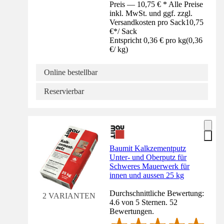
Preis — 10,75 € * Alle Preise
inkl. MwSt. und ggf. zzgl.
Versandkosten pro Sack
10,75
€
*
/
Sack
Entspricht 0,36 € pro kg
(
0,36
€
/
kg
)
Online bestellbar
Reservierbar
Baumit Kalkzementputz
Unter- und Oberputz für
Schweres Mauerwerk für
innen und aussen 25 kg
Durchschnittliche Bewertung:
2 VARIANTEN
4.6 von 5 Sternen. 52
Bewertungen.