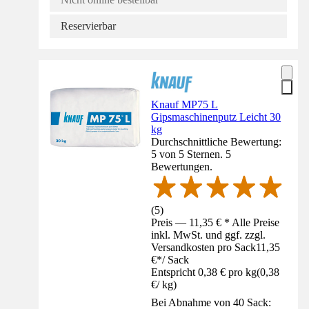
Reservierbar
Knauf MP75 L
Gipsmaschinenputz Leicht 30
kg
Durchschnittliche Bewertung:
5 von 5 Sternen. 5
Bewertungen.
(
5
)
Preis — 11,35 € * Alle Preise
inkl. MwSt. und ggf. zzgl.
Versandkosten pro Sack
11,35
€
*
/
Sack
Entspricht 0,38 € pro kg
(
0,38
€
/
kg
)
Bei Abnahme von 40 Sack: