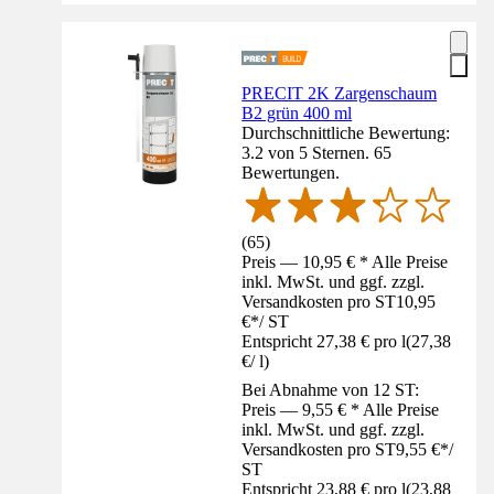
PRECIT 2K Zargenschaum
B2 grün 400 ml
Durchschnittliche Bewertung:
3.2 von 5 Sternen. 65
Bewertungen.
(
65
)
Preis — 10,95 € * Alle Preise
inkl. MwSt. und ggf. zzgl.
Versandkosten pro ST
10,95
€
*
/
ST
Entspricht 27,38 € pro l
(
27,38
€
/
l
)
Bei Abnahme von 12 ST:
Preis — 9,55 € * Alle Preise
inkl. MwSt. und ggf. zzgl.
Versandkosten pro ST
9,55 €
*
/
ST
Entspricht 23,88 € pro l
(
23,88