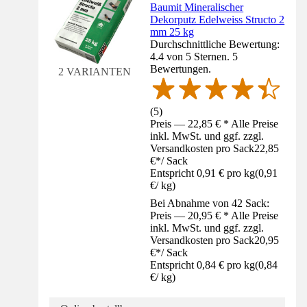
Baumit Mineralischer
Dekorputz Edelweiss Structo 2
mm 25 kg
Durchschnittliche Bewertung:
4.4 von 5 Sternen. 5
Bewertungen.
2 VARIANTEN
(
5
)
Preis — 22,85 € * Alle Preise
inkl. MwSt. und ggf. zzgl.
Versandkosten pro Sack
22,85
€
*
/
Sack
Entspricht 0,91 € pro kg
(
0,91
€
/
kg
)
Bei Abnahme von 42 Sack:
Preis — 20,95 € * Alle Preise
inkl. MwSt. und ggf. zzgl.
Versandkosten pro Sack
20,95
€
*
/
Sack
Entspricht 0,84 € pro kg
(
0,84
€
/
kg
)