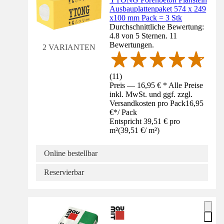
Ausbauplattenpaket 574 x 249
x100 mm Pack = 3 Stk
Durchschnittliche Bewertung:
4.8 von 5 Sternen. 11
Bewertungen.
2 VARIANTEN
(
11
)
Preis — 16,95 € * Alle Preise
inkl. MwSt. und ggf. zzgl.
Versandkosten pro Pack
16,95
€
*
/
Pack
Entspricht 39,51 € pro
m²
(
39,51 €
/
m²
)
Online bestellbar
Reservierbar