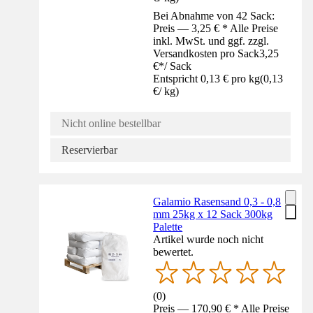
Bei Abnahme von 42 Sack:
Preis — 3,25 € * Alle Preise
inkl. MwSt. und ggf. zzgl.
Versandkosten pro Sack
3,25
€
*
/
Sack
Entspricht 0,13 € pro kg
(
0,13
€
/
kg
)
Nicht online bestellbar
Reservierbar
Galamio Rasensand 0,3 - 0,8
mm 25kg x 12 Sack 300kg
Palette
Artikel wurde noch nicht
bewertet.
(
0
)
Preis — 170,90 € * Alle Preise