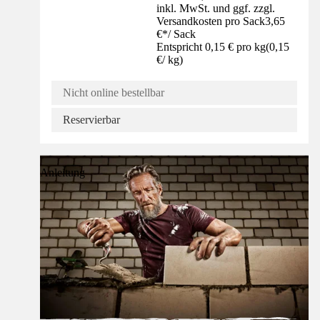
inkl. MwSt. und ggf. zzgl.
Versandkosten pro Sack
3,65
€
*
/
Sack
Entspricht 0,15 € pro kg
(
0,15
€
/
kg
)
Nicht online bestellbar
Reservierbar
Anleitung