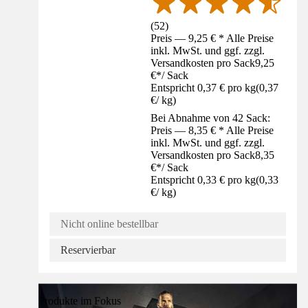
(
52
)
Preis — 9,25 € * Alle Preise
inkl. MwSt. und ggf. zzgl.
Versandkosten pro Sack
9,25
€
*
/
Sack
Entspricht 0,37 € pro kg
(
0,37
€
/
kg
)
Bei Abnahme von 42 Sack:
Preis — 8,35 € * Alle Preise
inkl. MwSt. und ggf. zzgl.
Versandkosten pro Sack
8,35
€
*
/
Sack
Entspricht 0,33 € pro kg
(
0,33
€
/
kg
)
Nicht online bestellbar
Reservierbar
Produkte im Fokus