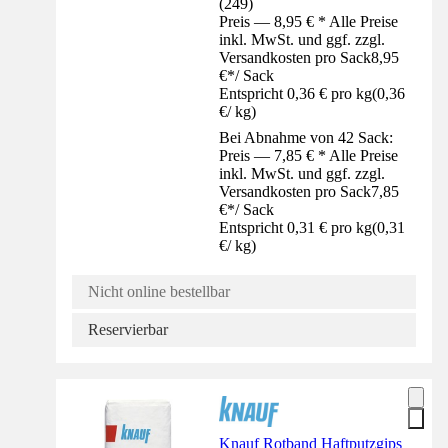
(
249
)
Preis — 8,95 € * Alle Preise
inkl. MwSt. und ggf. zzgl.
Versandkosten pro Sack
8,95
€
*
/
Sack
Entspricht 0,36 € pro kg
(
0,36
€
/
kg
)
Bei Abnahme von 42 Sack:
Preis — 7,85 € * Alle Preise
inkl. MwSt. und ggf. zzgl.
Versandkosten pro Sack
7,85
€
*
/
Sack
Entspricht 0,31 € pro kg
(
0,31
€
/
kg
)
Nicht online bestellbar
Reservierbar
Knauf Rotband Haftputzgips