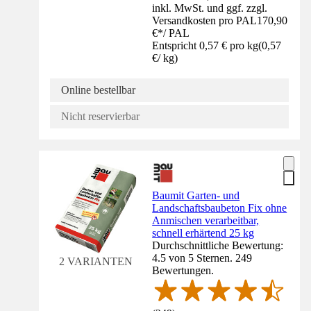
inkl. MwSt. und ggf. zzgl.
Versandkosten pro PAL
170,90
€
*
/
PAL
Entspricht 0,57 € pro kg
(
0,57
€
/
kg
)
Online bestellbar
Nicht reservierbar
Baumit Garten- und
Landschaftsbaubeton Fix ohne
Anmischen verarbeitbar,
schnell erhärtend 25 kg
Durchschnittliche Bewertung:
4.5 von 5 Sternen. 249
2 VARIANTEN
Bewertungen.