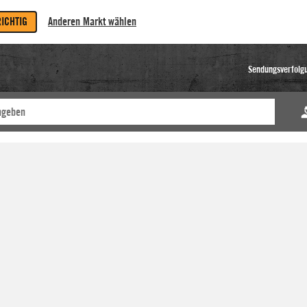
RICHTIG
Anderen Markt wählen
Sendungsverfolg