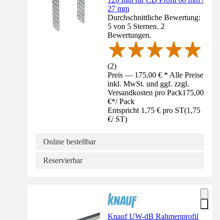
27 mm
Durchschnittliche Bewertung:
5 von 5 Sternen. 2
Bewertungen.
(
2
)
Preis — 175,00 € * Alle Preise
inkl. MwSt. und ggf. zzgl.
Versandkosten pro Pack
175,00
€
*
/
Pack
Entspricht 1,75 € pro ST
(
1,75
€
/
ST
)
Online bestellbar
Reservierbar
Knauf UW-dB Rahmenprofil