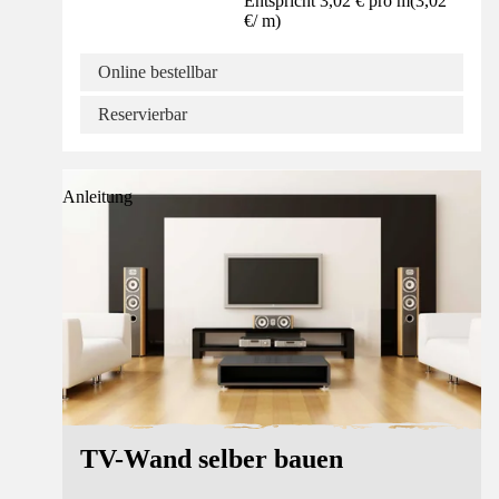
Entspricht 3,02 € pro m
(
3,02
€
/
m
)
Online bestellbar
Reservierbar
Anleitung
TV-Wand selber bauen