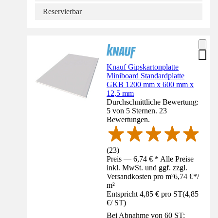
Reservierbar
Knauf Gipskartonplatte
Miniboard Standardplatte
GKB 1200 mm x 600 mm x
12,5 mm
Durchschnittliche Bewertung:
5 von 5 Sternen. 23
Bewertungen.
(
23
)
Preis — 6,74 € * Alle Preise
inkl. MwSt. und ggf. zzgl.
Versandkosten pro m²
6,74 €
*
/
m²
Entspricht 4,85 € pro ST
(
4,85
€
/
ST
)
Bei Abnahme von 60 ST: