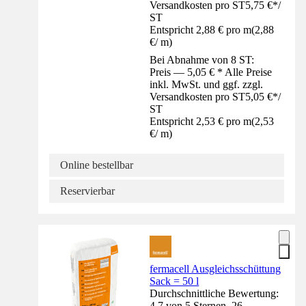
Versandkosten pro ST
5,75 €
*
/
ST
Entspricht 2,88 € pro m
(
2,88
€
/
m
)
Bei Abnahme von 8 ST:
Preis — 5,05 € * Alle Preise
inkl. MwSt. und ggf. zzgl.
Versandkosten pro ST
5,05 €
*
/
ST
Entspricht 2,53 € pro m
(
2,53
€
/
m
)
Online bestellbar
Reservierbar
fermacell Ausgleichsschüttung
Sack = 50 l
Durchschnittliche Bewertung:
4.7 von 5 Sternen. 26