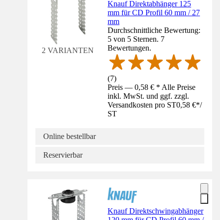
Knauf Direktabhänger 125
mm für CD Profil 60 mm / 27
mm
Durchschnittliche Bewertung:
5 von 5 Sternen. 7
Bewertungen.
2 VARIANTEN
(
7
)
Preis — 0,58 € * Alle Preise
inkl. MwSt. und ggf. zzgl.
Versandkosten pro ST
0,58 €
*
/
ST
Online bestellbar
Reservierbar
Knauf Direktschwingabhänger
120 mm für CD Profil 60 mm /