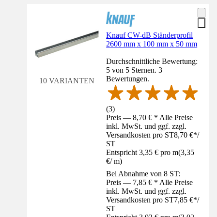
Knauf CW-dB Ständerprofil
2600 mm x 100 mm x 50 mm
Durchschnittliche Bewertung:
5 von 5 Sternen. 3
Bewertungen.
10 VARIANTEN
(
3
)
Preis — 8,70 € * Alle Preise
inkl. MwSt. und ggf. zzgl.
Versandkosten pro ST
8,70 €
*
/
ST
Entspricht 3,35 € pro m
(
3,35
€
/
m
)
Bei Abnahme von 8 ST:
Preis — 7,85 € * Alle Preise
inkl. MwSt. und ggf. zzgl.
Versandkosten pro ST
7,85 €
*
/
ST