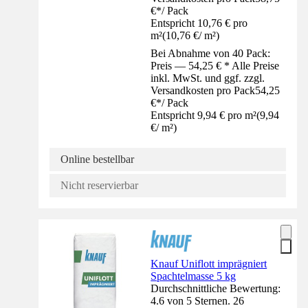
€
*
/
Pack
Entspricht 10,76 € pro
m²
(
10,76 €
/
m²
)
Bei Abnahme von 40 Pack:
Preis — 54,25 € * Alle Preise
inkl. MwSt. und ggf. zzgl.
Versandkosten pro Pack
54,25
€
*
/
Pack
Entspricht 9,94 € pro m²
(
9,94
€
/
m²
)
Online bestellbar
Nicht reservierbar
Knauf Uniflott imprägniert
Spachtelmasse 5 kg
Durchschnittliche Bewertung:
4.6 von 5 Sternen. 26