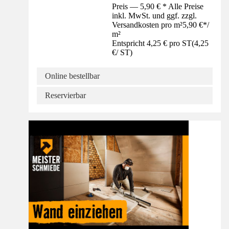
Preis — 5,90 € * Alle Preise
inkl. MwSt. und ggf. zzgl.
Versandkosten pro m²
5,90 €
*
/
m²
Entspricht 4,25 € pro ST
(
4,25
€
/
ST
)
Online bestellbar
Reservierbar
Anleitung