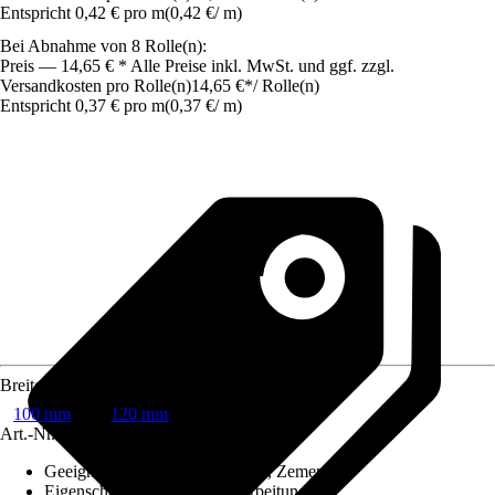
Entspricht 0,42 € pro m
(
0,42 €
/
m
)
Bei Abnahme von 8 Rolle(n):
Preis — 14,65 € * Alle Preise inkl. MwSt. und ggf. zzgl.
Versandkosten pro Rolle(n)
14,65 €
*
/
Rolle(n)
Entspricht 0,37 € pro m
(
0,37 €
/
m
)
Breite
100 mm
120 mm
Art.-Nr.
3220971
Geeignet für Untergrund
:
Beton, Zement
Eigenschaften
:
Einfache Verarbeitung