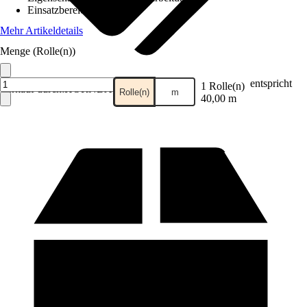
Einsatzbereich
:
Innen
Mehr Artikeldetails
Menge (Rolle(n))
entspricht
1 Rolle(n)
Verkauf durch:
HORNBACH
Rolle(n)
m
40,00 m