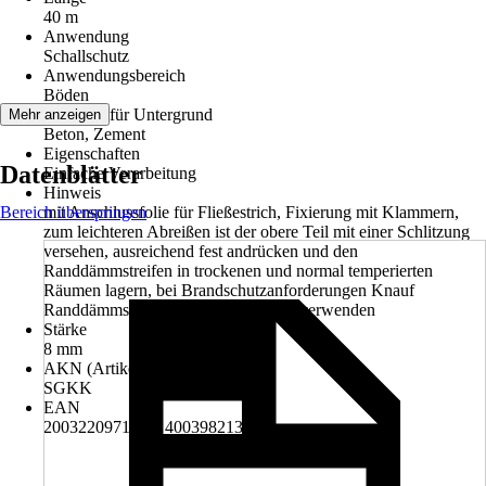
40 m
Anwendung
Schallschutz
Anwendungsbereich
Böden
Geeignet für Untergrund
Mehr anzeigen
Beton, Zement
Eigenschaften
Datenblätter
Einfache Verarbeitung
Hinweis
Bereich überspringen
mit Anschlussfolie für Fließestrich, Fixierung mit Klammern,
zum leichteren Abreißen ist der obere Teil mit einer Schlitzung
versehen, ausreichend fest andrücken und den
Randdämmstreifen in trockenen und normal temperierten
Räumen lagern, bei Brandschutzanforderungen Knauf
Randdämmstreifen aus Mineralwolle verwenden
Stärke
8 mm
AKN (Artikelkurznummer)
SGKK
EAN
2003220971004, 4003982131201