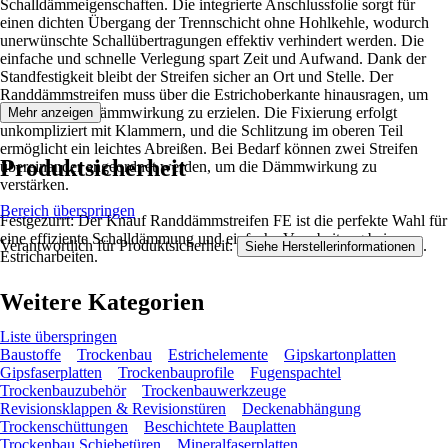
Schalldämmeigenschaften. Die integrierte Anschlussfolie sorgt für
einen dichten Übergang der Trennschicht ohne Hohlkehle, wodurch
unerwünschte Schallübertragungen effektiv verhindert werden. Die
einfache und schnelle Verlegung spart Zeit und Aufwand. Dank der
Standfestigkeit bleibt der Streifen sicher an Ort und Stelle. Der
Randdämmstreifen muss über die Estrichoberkante hinausragen, um
eine optimale Dämmwirkung zu erzielen. Die Fixierung erfolgt
Mehr anzeigen
unkompliziert mit Klammern, und die Schlitzung im oberen Teil
ermöglicht ein leichtes Abreißen. Bei Bedarf können zwei Streifen
Produktsicherheit
übereinander angeordnet werden, um die Dämmwirkung zu
verstärken.
Bereich überspringen
Festgezurrt: Der Knauf Randdämmstreifen FE ist die perfekte Wahl für
eine effiziente Schalldämmung und einfache Verarbeitung bei
Verantwortlich für Produktsicherheit:
.
Siehe Herstellerinformationen
Estricharbeiten.
Weitere Kategorien
Liste überspringen
Baustoffe
Trockenbau
Estrichelemente
Gipskartonplatten
Gipsfaserplatten
Trockenbauprofile
Fugenspachtel
Trockenbauzubehör
Trockenbauwerkzeuge
Revisionsklappen & Revisionstüren
Deckenabhängung
Trockenschüttungen
Beschichtete Bauplatten
Trockenbau Schiebetüren
Mineralfaserplatten