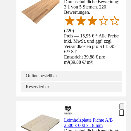
Durchschnittliche Bewertung:
3.1 von 5 Sternen. 220
Bewertungen.
(
220
)
Preis — 15,95 € * Alle Preise
inkl. MwSt. und ggf. zzgl.
Versandkosten pro ST
15,95
€
*
/
ST
Entspricht 39,88 € pro
m²
(
39,88 €
/
m²
)
Online bestellbar
Reservierbar
Leimholzplatte Fichte A/B
2500 x 600 x 18 mm
Durchschnittliche Bewertung: