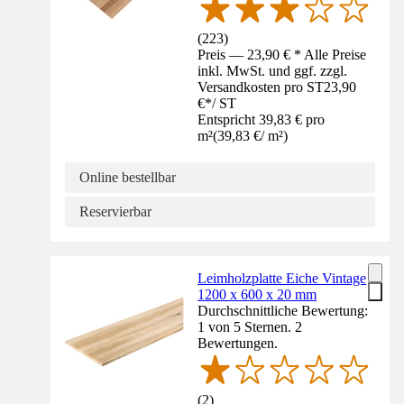
(
223
)
Preis — 23,90 € * Alle Preise
inkl. MwSt. und ggf. zzgl.
Versandkosten pro ST
23,90
€
*
/
ST
Entspricht 39,83 € pro
m²
(
39,83 €
/
m²
)
Online bestellbar
Reservierbar
Leimholzplatte Eiche Vintage
1200 x 600 x 20 mm
Durchschnittliche Bewertung:
1 von 5 Sternen. 2
Bewertungen.
(
2
)