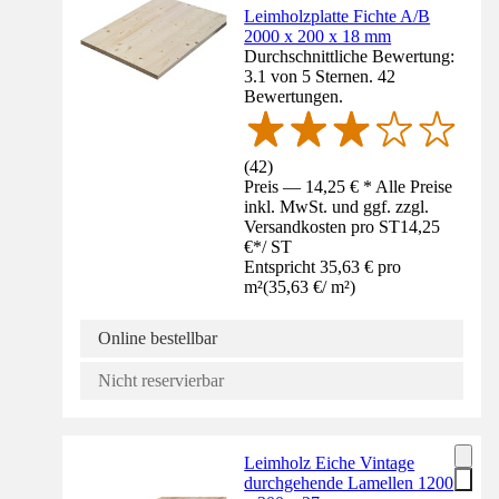
Leimholzplatte Fichte A/B
2000 x 200 x 18 mm
Durchschnittliche Bewertung:
3.1 von 5 Sternen. 42
Bewertungen.
(
42
)
Preis — 14,25 € * Alle Preise
inkl. MwSt. und ggf. zzgl.
Versandkosten pro ST
14,25
€
*
/
ST
Entspricht 35,63 € pro
m²
(
35,63 €
/
m²
)
Online bestellbar
Nicht reservierbar
Leimholz Eiche Vintage
durchgehende Lamellen 1200