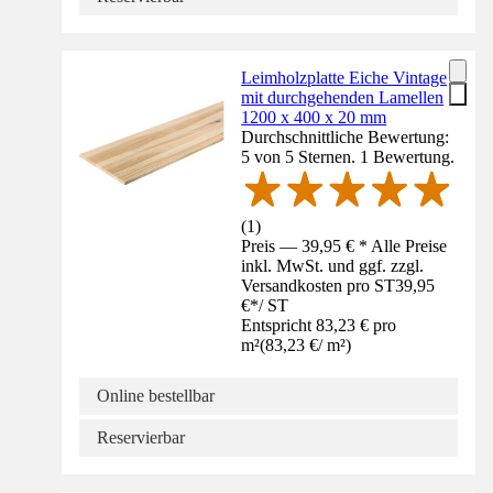
Leimholzplatte Eiche Vintage
mit durchgehenden Lamellen
1200 x 400 x 20 mm
Durchschnittliche Bewertung:
5 von 5 Sternen. 1 Bewertung.
(
1
)
Preis — 39,95 € * Alle Preise
inkl. MwSt. und ggf. zzgl.
Versandkosten pro ST
39,95
€
*
/
ST
Entspricht 83,23 € pro
m²
(
83,23 €
/
m²
)
Online bestellbar
Reservierbar