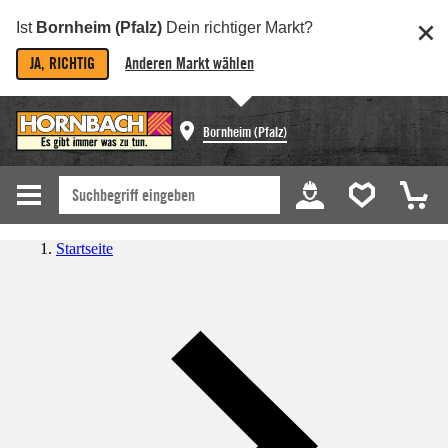
Ist
Bornheim (Pfalz)
Dein richtiger Markt?
JA, RICHTIG
Anderen Markt wählen
Bornheim (Pfalz)
Startseite