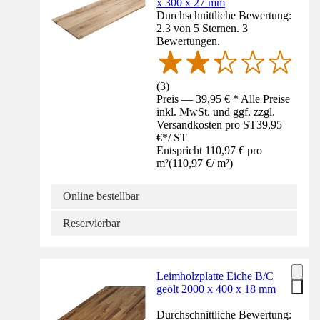
x 300 x 27 mm
Durchschnittliche Bewertung:
2.3 von 5 Sternen. 3
Bewertungen.
(
3
)
Preis — 39,95 € * Alle Preise
inkl. MwSt. und ggf. zzgl.
Versandkosten pro ST
39,95
€
*
/
ST
Entspricht 110,97 € pro
m²
(
110,97 €
/
m²
)
Online bestellbar
Reservierbar
Leimholzplatte Eiche B/C
geölt 2000 x 400 x 18 mm
Durchschnittliche Bewertung: