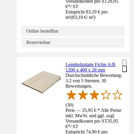
Versandkosten pro ST
29,95
€
*
/
ST
Entspricht 83,19 € pro
m²
(
83,19 €
/
m²
)
Online bestellbar
Reservierbar
Leimholzplatte Fichte A/B
1200 x 400 x 28 mm
Durchschnittliche Bewertung:
3.2 von 5 Sternen. 30
Bewertungen.
(
30
)
Preis — 35,95 € * Alle Preise
inkl. MwSt. und ggf. zzgl.
Versandkosten pro ST
35,95
€
*
/
ST
Entspricht 74,90 € pro