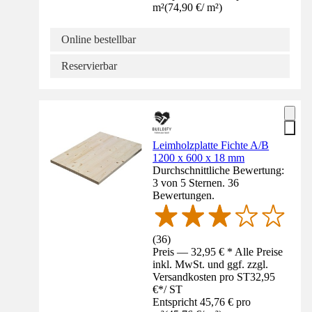
m²
(
74,90 €
/
m²
)
Online bestellbar
Reservierbar
Leimholzplatte Fichte A/B
1200 x 600 x 18 mm
Durchschnittliche Bewertung:
3 von 5 Sternen. 36
Bewertungen.
(
36
)
Preis — 32,95 € * Alle Preise
inkl. MwSt. und ggf. zzgl.
Versandkosten pro ST
32,95
€
*
/
ST
Entspricht 45,76 € pro