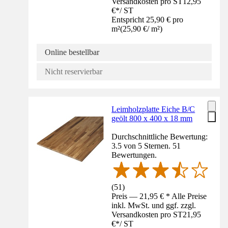
Versandkosten pro ST
12,95
€
*
/
ST
Entspricht 25,90 € pro
m²
(
25,90 €
/
m²
)
Online bestellbar
Nicht reservierbar
Leimholzplatte Eiche B/C
geölt 800 x 400 x 18 mm
Durchschnittliche Bewertung:
3.5 von 5 Sternen. 51
Bewertungen.
(
51
)
Preis — 21,95 € * Alle Preise
inkl. MwSt. und ggf. zzgl.
Versandkosten pro ST
21,95
€
*
/
ST