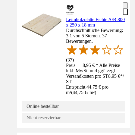
Leimholzplatte Fichte A/B 800
x 250 x 18 mm
Durchschnittliche Bewertung:
3.1 von 5 Sternen. 37
Bewertungen.
(
37
)
Preis — 8,95 € * Alle Preise
inkl. MwSt. und ggf. zzgl.
Versandkosten pro ST
8,95 €
*
/
ST
Entspricht 44,75 € pro
m²
(
44,75 €
/
m²
)
Online bestellbar
Nicht reservierbar