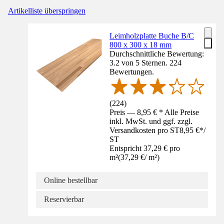
Artikelliste überspringen
Leimholzplatte Buche B/C
800 x 300 x 18 mm
Durchschnittliche Bewertung:
3.2 von 5 Sternen. 224
Bewertungen.
(
224
)
Preis — 8,95 € * Alle Preise
inkl. MwSt. und ggf. zzgl.
Versandkosten pro ST
8,95 €
*
/
ST
Entspricht 37,29 € pro
m²
(
37,29 €
/
m²
)
Online bestellbar
Reservierbar