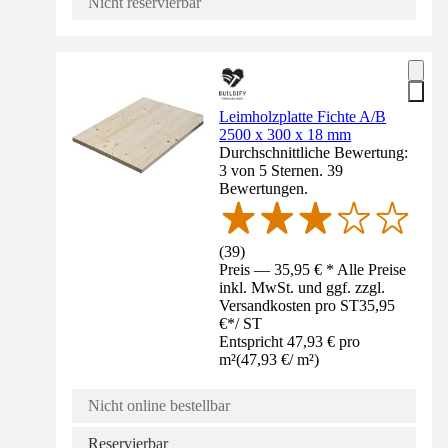
Nicht reservierbar
Leimholzplatte Fichte A/B
2500 x 300 x 18 mm
Durchschnittliche Bewertung:
3 von 5 Sternen. 39
Bewertungen.
(
39
)
Preis — 35,95 € * Alle Preise
inkl. MwSt. und ggf. zzgl.
Versandkosten pro ST
35,95
€
*
/
ST
Entspricht 47,93 € pro
m²
(
47,93 €
/
m²
)
Nicht online bestellbar
Reservierbar