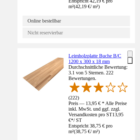
Entspricht 42,19 € pro
m²
(
42,19 €
/
m²
)
Online bestellbar
Nicht reservierbar
Leimholzplatte Buche B/C
1200 x 300 x 18 mm
Durchschnittliche Bewertung:
3.1 von 5 Sternen. 222
Bewertungen.
(
222
)
Preis — 13,95 € * Alle Preise
inkl. MwSt. und ggf. zzgl.
Versandkosten pro ST
13,95
€
*
/
ST
Entspricht 38,75 € pro
m²
(
38,75 €
/
m²
)