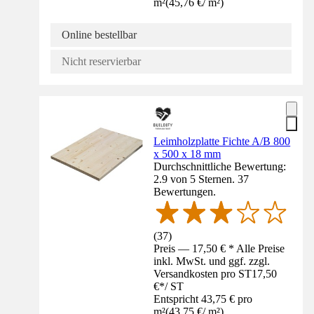
m²
(
45,76 €
/
m²
)
Online bestellbar
Nicht reservierbar
Leimholzplatte Fichte A/B 800
x 500 x 18 mm
Durchschnittliche Bewertung:
2.9 von 5 Sternen. 37
Bewertungen.
(
37
)
Preis — 17,50 € * Alle Preise
inkl. MwSt. und ggf. zzgl.
Versandkosten pro ST
17,50
€
*
/
ST
Entspricht 43,75 € pro
m²
(
43,75 €
/
m²
)