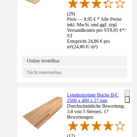
(
29
)
Preis — 8,95 € * Alle Preise
inkl. MwSt. und ggf. zzgl.
Versandkosten pro ST
8,95 €
*
/
ST
Entspricht 24,86 € pro
m²
(
24,86 €
/
m²
)
Online bestellbar
Nicht reservierbar
Leimholzplatte Buche B/C
2500 x 400 x 27 mm
Durchschnittliche Bewertung:
3.8 von 5 Sternen. 17
Bewertungen.
(
17
)