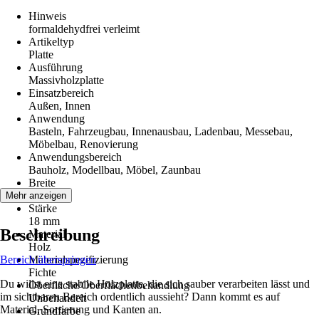
Hinweis
formaldehydfrei verleimt
Artikeltyp
Platte
Ausführung
Massivholzplatte
Einsatzbereich
Außen, Innen
Anwendung
Basteln, Fahrzeugbau, Innenausbau, Ladenbau, Messebau,
Möbelbau, Renovierung
Anwendungsbereich
Bauholz, Modellbau, Möbel, Zaunbau
Breite
300 mm
Mehr anzeigen
Stärke
18 mm
Beschreibung
Material
Holz
Bereich überspringen
Materialspezifizierung
Fichte
Du willst eine stabile Holzplatte, die sich sauber verarbeiten lässt und
Oberfläche/Oberflächenbehandlung
im sichtbaren Bereich ordentlich aussieht? Dann kommt es auf
Unbehandelt
Material, Sortierung und Kanten an.
Grundfarbe