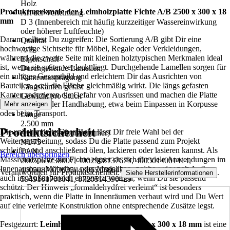
Holz
Produktmerkmale der
Leimholzplatte Fichte A/B 2500 x 300 x 18
Art der Verleimung
mm
D 3 (Innenbereich mit häufig kurzzeitiger Wassereinwirkung
oder höherer Luftfeuchte)
Darum solltest Du zugreifen: Die Sortierung A/B gibt Dir eine
Qualität
hochwertige Sichtseite für Möbel, Regale oder Verkleidungen,
A/B
während die zweite Seite mit kleinen holztypischen Merkmalen ideal
Eigenschaft
ist, wenn sie später verdeckt liegt. Durchgehende Lamellen sorgen für
Durchgehende Lamellen
ein ruhiges Gesamtbild und erleichtern Dir das Ausrichten von
Kantenausprägung
Bauteilen, weil die Fläche gleichmäßig wirkt. Die längs gefasten
Längskanten gefast
Kanten reduzieren die Gefahr von Ausrissen und machen die Platte
Gewicht pro Stück
angenehmer in der Handhabung, etwa beim Einpassen in Korpusse
Mehr anzeigen
6,08 kg
oder beim Transport.
Länge
2.500 mm
Produktsicherheit
Die unbehandelte Oberfläche lässt Dir freie Wahl bei der
AKN (Artikelkurznummer)
Weiterverarbeitung, sodass Du die Platte passend zum Projekt
NU75
schleifen und anschließend ölen, lackieren oder lasieren kannst. Als
EAN
Bereich überspringen
Massivholzplatte aus Fichte eignet sie sich für viele Anwendungen im
2005065238007, 4002908137679, 4005014001414,
Innenausbau, Möbelbau oder Modellbau und kann je nach Aufbau
4005087073035, 4306517864729, 5945844001507,
Verantwortlich für Produktsicherheit:
.
Siehe Herstellerinformationen
auch im Außenbereich eingesetzt werden, wenn Du sie passend
5949161701041, 8720514390429
schützt. Der Hinweis „formaldehydfrei verleimt“ ist besonders
praktisch, wenn die Platte in Innenräumen verbaut wird und Du Wert
auf eine verleimte Konstruktion ohne entsprechende Zusätze legst.
Festgezurrt:
Leimholzplatte Fichte A/B 2500 x 300 x 18 mm
ist eine