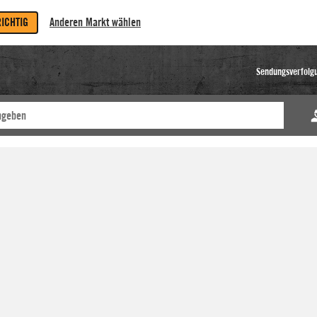
RICHTIG
Anderen Markt wählen
Sendungsverfolg