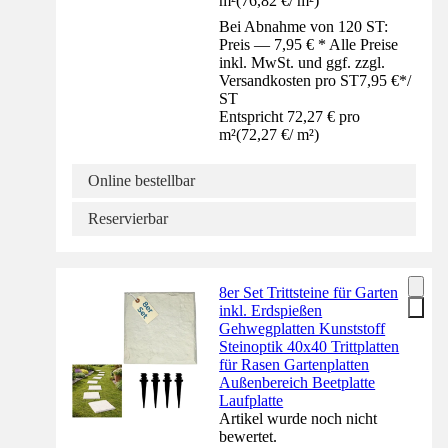
m²
(
76,82 €
/
m²
)
Bei Abnahme von 120 ST:
Preis — 7,95 € * Alle Preise
inkl. MwSt. und ggf. zzgl.
Versandkosten pro ST
7,95 €
*
/
ST
Entspricht 72,27 € pro
m²
(
72,27 €
/
m²
)
Online bestellbar
Reservierbar
8er Set Trittsteine für Garten
inkl. Erdspießen
Gehwegplatten Kunststoff
Steinoptik 40x40 Trittplatten
für Rasen Gartenplatten
Außenbereich Beetplatte
Laufplatte
Artikel wurde noch nicht
bewertet.