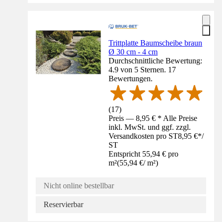
Trittplatte Baumscheibe braun
Ø 30 cm - 4 cm
Durchschnittliche Bewertung:
4.9 von 5 Sternen. 17
Bewertungen.
(
17
)
Preis — 8,95 € * Alle Preise
inkl. MwSt. und ggf. zzgl.
Versandkosten pro ST
8,95 €
*
/
ST
Entspricht 55,94 € pro
m²
(
55,94 €
/
m²
)
Nicht online bestellbar
Reservierbar