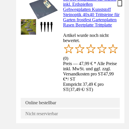
inkl. Erdspießen
Gehwegplatten Kunststoff
Steinoptik 40x40 Trittsteine für
Garten frostfest Gartenplatten
Rasen Beetplatte Trittplatte
Artikel wurde noch nicht
bewertet.
(
0
)
Preis — 47,99 € * Alle Preise
inkl. MwSt. und ggf. zzgl.
Versandkosten pro ST
47,99
€
*
/
ST
Entspricht 37,49 € pro
ST
(
37,49 €
/
ST
)
Online bestellbar
Nicht reservierbar