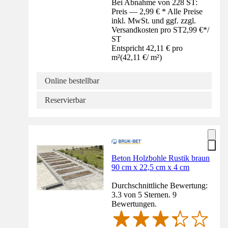
Bei Abnahme von 228 ST:
Preis — 2,99 € * Alle Preise
inkl. MwSt. und ggf. zzgl.
Versandkosten pro ST
2,99 €
*
/
ST
Entspricht 42,11 € pro
m²
(
42,11 €
/
m²
)
Online bestellbar
Reservierbar
Beton Holzbohle Rustik braun
90 cm x 22,5 cm x 4 cm
Durchschnittliche Bewertung:
3.3 von 5 Sternen. 9
Bewertungen.