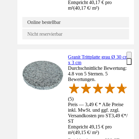
Entspricht 40,17 € pro
m²
(
40,17 €
/
m²
)
Online bestellbar
Nicht reservierbar
Granit Trittplatte grau Ø 30 cm
x 3 cm
Durchschnittliche Bewertung:
4.8 von 5 Sternen. 5
Bewertungen.
(
5
)
Preis — 3,49 € * Alle Preise
inkl. MwSt. und ggf. zzgl.
Versandkosten pro ST
3,49 €
*
/
ST
Entspricht 49,15 € pro
m²
(
49,15 €
/
m²
)