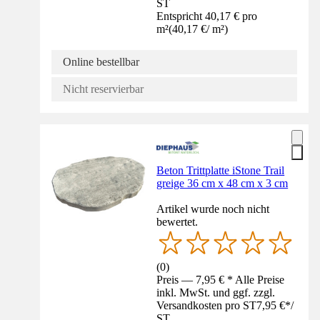
ST
Entspricht 40,17 € pro
m²
(
40,17 €
/
m²
)
Online bestellbar
Nicht reservierbar
Beton Trittplatte iStone Trail
greige 36 cm x 48 cm x 3 cm
Artikel wurde noch nicht
bewertet.
(
0
)
Preis — 7,95 € * Alle Preise
inkl. MwSt. und ggf. zzgl.
Versandkosten pro ST
7,95 €
*
/
ST