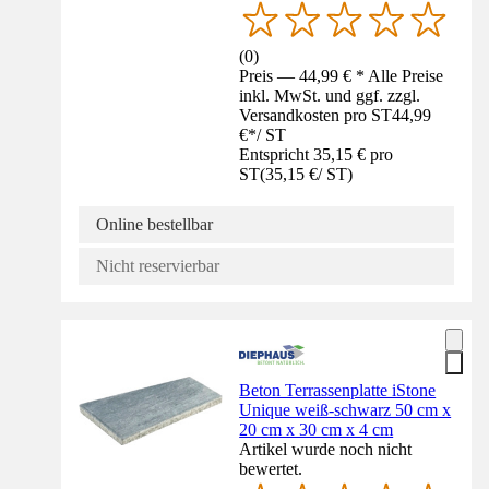
(
0
)
Preis — 44,99 € * Alle Preise
inkl. MwSt. und ggf. zzgl.
Versandkosten pro ST
44,99
€
*
/
ST
Entspricht 35,15 € pro
ST
(
35,15 €
/
ST
)
Online bestellbar
Nicht reservierbar
Beton Terrassenplatte iStone
Unique weiß-schwarz 50 cm x
20 cm x 30 cm x 4 cm
Artikel wurde noch nicht
bewertet.