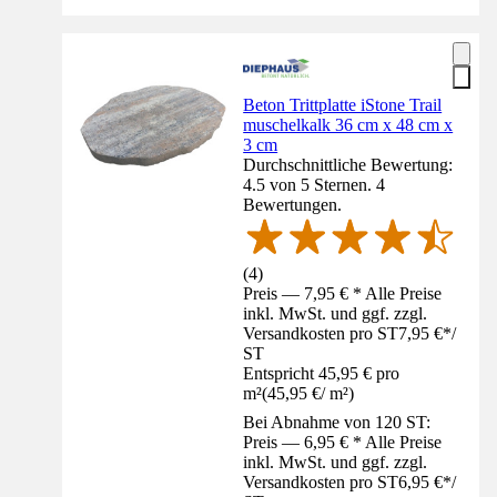
Beton Trittplatte iStone Trail
muschelkalk 36 cm x 48 cm x
3 cm
Durchschnittliche Bewertung:
4.5 von 5 Sternen. 4
Bewertungen.
(
4
)
Preis — 7,95 € * Alle Preise
inkl. MwSt. und ggf. zzgl.
Versandkosten pro ST
7,95 €
*
/
ST
Entspricht 45,95 € pro
m²
(
45,95 €
/
m²
)
Bei Abnahme von 120 ST:
Preis — 6,95 € * Alle Preise
inkl. MwSt. und ggf. zzgl.
Versandkosten pro ST
6,95 €
*
/