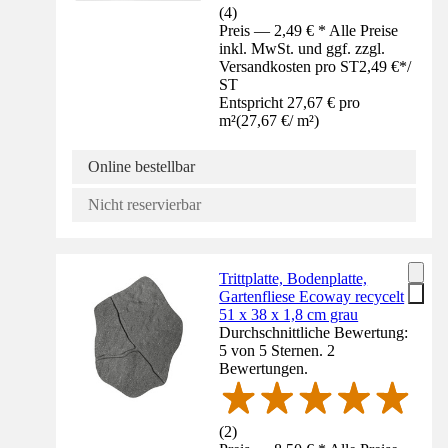
(
4
)
Preis — 2,49 € * Alle Preise
inkl. MwSt. und ggf. zzgl.
Versandkosten pro ST
2,49 €
*
/
ST
Entspricht 27,67 € pro
m²
(
27,67 €
/
m²
)
Online bestellbar
Nicht reservierbar
Trittplatte, Bodenplatte,
Gartenfliese Ecoway recycelt
51 x 38 x 1,8 cm grau
Durchschnittliche Bewertung:
5 von 5 Sternen. 2
Bewertungen.
(
2
)