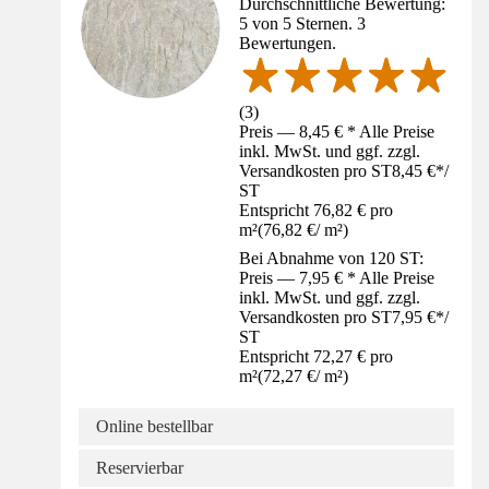
Durchschnittliche Bewertung:
5 von 5 Sternen. 3
Bewertungen.
(
3
)
Preis — 8,45 € * Alle Preise
inkl. MwSt. und ggf. zzgl.
Versandkosten pro ST
8,45 €
*
/
ST
Entspricht 76,82 € pro
m²
(
76,82 €
/
m²
)
Bei Abnahme von 120 ST:
Preis — 7,95 € * Alle Preise
inkl. MwSt. und ggf. zzgl.
Versandkosten pro ST
7,95 €
*
/
ST
Entspricht 72,27 € pro
m²
(
72,27 €
/
m²
)
Online bestellbar
Reservierbar