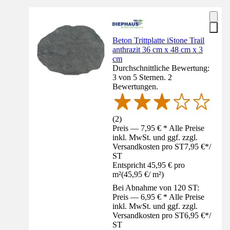
Beton Trittplatte iStone Trail
anthrazit 36 cm x 48 cm x 3
cm
Durchschnittliche Bewertung:
3 von 5 Sternen. 2
Bewertungen.
(
2
)
Preis — 7,95 € * Alle Preise
inkl. MwSt. und ggf. zzgl.
Versandkosten pro ST
7,95 €
*
/
ST
Entspricht 45,95 € pro
m²
(
45,95 €
/
m²
)
Bei Abnahme von 120 ST:
Preis — 6,95 € * Alle Preise
inkl. MwSt. und ggf. zzgl.
Versandkosten pro ST
6,95 €
*
/
ST