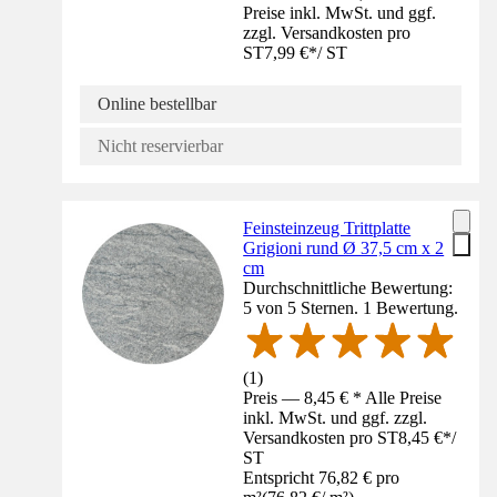
Preise inkl. MwSt. und ggf.
zzgl. Versandkosten pro
ST
7,99 €
*
/
ST
Online bestellbar
Nicht reservierbar
Feinsteinzeug Trittplatte
Grigioni rund Ø 37,5 cm x 2
cm
Durchschnittliche Bewertung:
5 von 5 Sternen. 1 Bewertung.
(
1
)
Preis — 8,45 € * Alle Preise
inkl. MwSt. und ggf. zzgl.
Versandkosten pro ST
8,45 €
*
/
ST
Entspricht 76,82 € pro