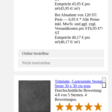
Entspricht 45,95 € pro
m²
(
45,95 €
/
m²
)
Bei Abnahme von 120 ST:
Preis — 6,95 € * Alle Preise
inkl. MwSt. und ggf. zzgl.
Versandkosten pro ST
6,95 €
*
/
ST
Entspricht 40,17 € pro
m²
(
40,17 €
/
m²
)
Online bestellbar
Nicht reservierbar
Trittplatte, Gartenplatte Stomp
Stone 30 x 30 cm grau
Durchschnittliche Bewertung:
4.8 von 5 Sternen. 4
Bewertungen.