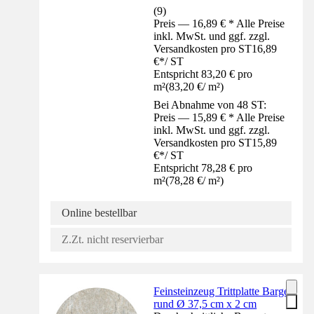
(
9
)
Preis — 16,89 € * Alle Preise
inkl. MwSt. und ggf. zzgl.
Versandkosten pro ST
16,89
€
*
/
ST
Entspricht 83,20 € pro
m²
(
83,20 €
/
m²
)
Bei Abnahme von 48 ST:
Preis — 15,89 € * Alle Preise
inkl. MwSt. und ggf. zzgl.
Versandkosten pro ST
15,89
€
*
/
ST
Entspricht 78,28 € pro
m²
(
78,28 €
/
m²
)
Online bestellbar
Z.Zt. nicht reservierbar
Feinsteinzeug Trittplatte Barge
rund Ø 37,5 cm x 2 cm