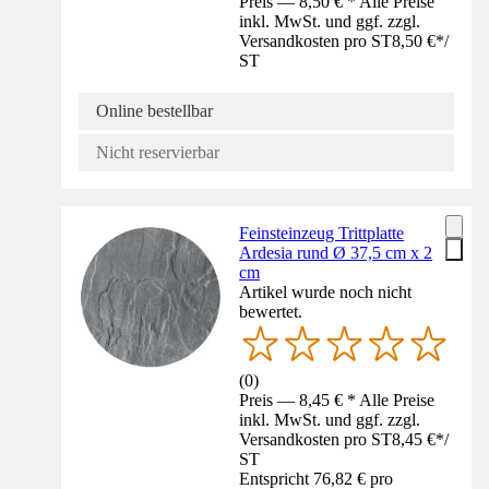
Preis — 8,50 € * Alle Preise
inkl. MwSt. und ggf. zzgl.
Versandkosten pro ST
8,50 €
*
/
ST
Online bestellbar
Nicht reservierbar
Feinsteinzeug Trittplatte
Ardesia rund Ø 37,5 cm x 2
cm
Artikel wurde noch nicht
bewertet.
(
0
)
Preis — 8,45 € * Alle Preise
inkl. MwSt. und ggf. zzgl.
Versandkosten pro ST
8,45 €
*
/
ST
Entspricht 76,82 € pro