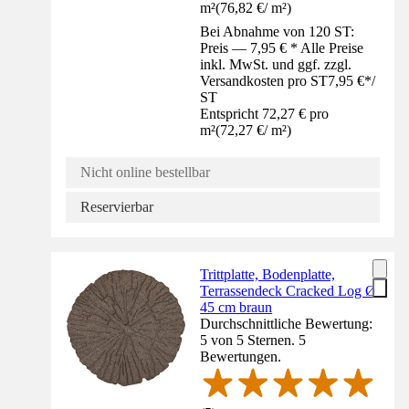
m²
(
76,82 €
/
m²
)
Bei Abnahme von 120 ST:
Preis — 7,95 € * Alle Preise
inkl. MwSt. und ggf. zzgl.
Versandkosten pro ST
7,95 €
*
/
ST
Entspricht 72,27 € pro
m²
(
72,27 €
/
m²
)
Nicht online bestellbar
Reservierbar
Trittplatte, Bodenplatte,
Terrassendeck Cracked Log Ø
45 cm braun
Durchschnittliche Bewertung:
5 von 5 Sternen. 5
Bewertungen.