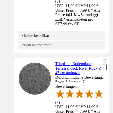
(
5
)
UVP: 11,99 €
UVP
11,99 €
Unser Preis — 7,99 € * Alle
Preise inkl. MwSt. und ggf.
zzgl. Versandkosten pro
ST
7,99 €
*
/
ST
Online bestellbar
Nicht reservierbar
Trittplatte, Bodenplatte,
Terrassendeck River Rock Ø
45 cm anthrazit
Durchschnittliche Bewertung:
5 von 5 Sternen. 7
Bewertungen.
(
7
)
UVP: 11,99 €
UVP
11,99 €
Unser Preis — 7,99 € * Alle