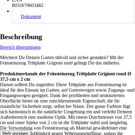
8032679603482
Dokument
Beschreibung
Bereich überspringen
Möchtest Du Deinen Garten stilvoll und sicher gestalten? Mit der
Feinsteinzeug Trittplatte Grigioni rund gelingt Dir das mühelos.
Produktmerkmale der Feinsteinzeug Trittplatte Grigioni rund Ø
37,5 cm x 2 cm
Darum solltest Du zugreifen: Diese Trittplatte aus Feinsteinzeug ist
ideal für den Einsatz im Garten, auf Gartenwegen sowie Zugangs- und
Eingangswegen geeignet. Dank der profilierten und strukturierten
Oberfläche bietet sie eine rutschhemmende Eigenschaft, die für
zusätzliche Sicherheit sorgt, selbst bei Nässe. Der graue Farbton fügt
sich harmonisch in die natürliche Umgebung ein und verleiht Deinem
Außenbereich eine moderne Optik. Mit einem Durchmesser von 37,5
cm und einer Stärke von 2 cm ist die Trittplatte stabil und langlebig.
Die Verwendung von Feinsteinzeug als Material gewährleistet eine
hohe Widerstandsfähigkeit gegen Witterungseinflüsse, sodass die
Mehr anzeigen