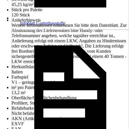
45,25 kg/m²
Stück pro Palette
120 Stück
Anlieferhinweis
Infoblatt Gartenbaustoffe
Weitere Informationen entnehmen Sie bitte dem Datenblatt. Zur
Abstimmung des Liefertermines bitte Handy- oder
Telefonnummer angeben, welche tagsüber erreichbar ist.,
Anlieferung erfolgt mit einem LKW, Angaben zu Hindernissen
oder erschwerter Zufahrt sind hilfreich!, Die Lieferung erfolgt
frei Bordsteinkante, Vor Bestellung muss vom Kunden
sichergestellt sein, dass die Entladestelle mit einem 40 Tonnen -
LKW erreichbar ist.
Herkunftsland
Italien
Farbspiel
V1 – geringes Farbspiel
m² pro Palette
13,2 m²
Oberfläche/Oberflächenbehandlung
Profiliert, Strukturiert
Befahrbarkeit
Nicht befahrbar
AKN (Artikelkurznummer)
EXVF
EAN