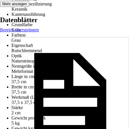
Materialspezifizierung
Mehr anzeigen
Keramik
Kantenausführung
Datenblätter
-
Grundfarbe
Bereich überspringen
Grau
Farbton
Grau
Eigenschaft
Rutschhemmend
Optik
Natursteinoptik
Nenngröße in cm
Mehrformat
Länge in cm
37,5 cm
Breite in cm
37,5 cm
Werkmaß (LxB)
37,5 x 37,5 cm
Stärke
2 cm
Gewicht pro Stück
5 kg
Gewicht kg/m²