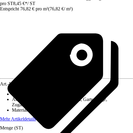
pro ST
8,45 €
*
/
ST
Entspricht 76,82 € pro m²
(
76,82 €
/
m²
)
Art.-Nr.
12123454
Nenngröße in cm
:
Mehrformat
Anwendungsbereich
:
Boden, Garten, Gartenwege,
Zugangsweg/Eingangsweg
Material
:
Feinsteinzeug
Mehr Artikeldetails
Menge (ST)