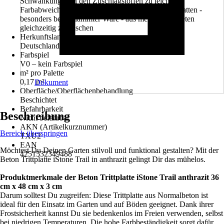
Schwankungen in den Zuschlagstoffen zu leichten
Farbabweichungen kommen. Wir empfehlen, die Platten -
besonders bei geflammter Ware - aus mehreren Paketen
gleichzeitig zu mischen
Herkunftsland
Deutschland
Farbspiel
V0 – kein Farbspiel
m² pro Palette
0,17 m²
Dokument
Oberfläche/Oberflächenbehandlung
Beschichtet
Befahrbarkeit
Beschreibung
Nicht befahrbar
AKN (Artikelkurznummer)
Bereich überspringen
TXU2
EAN
Möchtest Du Deinen Garten stilvoll und funktional gestalten? Mit der
4251532349488
Beton Trittplatte iStone Trail in anthrazit gelingt Dir das mühelos.
Produktmerkmale der Beton Trittplatte iStone Trail anthrazit 36
cm x 48 cm x 3 cm
Darum solltest Du zugreifen: Diese Trittplatte aus Normalbeton ist
ideal für den Einsatz im Garten und auf Böden geeignet. Dank ihrer
Frostsicherheit kannst Du sie bedenkenlos im Freien verwenden, selbst
bei niedrigen Temperaturen. Die hohe Farbbeständigkeit sorgt dafür,