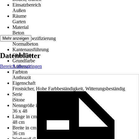
Einsatzbereich
Außen
Räume
Garten
Material
Beton
Materialspezifizierung
Mehr anzeigen
Normalbeton
Kantenausführung
Datenblätter
Ohne Fase
Grundfarbe
Bereich überspringen
Anthrazit
Farbton
Anthrazit
Eigenschaft
Frostsicher, Hohe Farbbeständigkeit, Witterungsbeständig
Serie
iStone
Nenngröße in cm
36 x 48
Länge in cm
48 cm
Breite in cm
36 cm
Werkmaß (LxB)