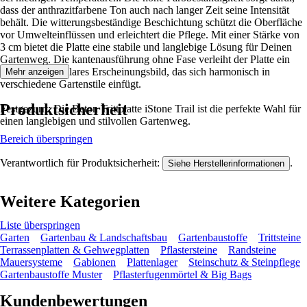
dass der anthrazitfarbene Ton auch nach langer Zeit seine Intensität
behält. Die witterungsbeständige Beschichtung schützt die Oberfläche
vor Umwelteinflüssen und erleichtert die Pflege. Mit einer Stärke von
3 cm bietet die Platte eine stabile und langlebige Lösung für Deinen
Gartenweg. Die kantenausführung ohne Fase verleiht der Platte ein
modernes und klares Erscheinungsbild, das sich harmonisch in
Mehr anzeigen
verschiedene Gartenstile einfügt.
Produktsicherheit
Festgezurrt: Die Beton Trittplatte iStone Trail ist die perfekte Wahl für
einen langlebigen und stilvollen Gartenweg.
Bereich überspringen
Verantwortlich für Produktsicherheit:
.
Siehe Herstellerinformationen
Weitere Kategorien
Liste überspringen
Garten
Gartenbau & Landschaftsbau
Gartenbaustoffe
Trittsteine
Terrassenplatten & Gehwegplatten
Pflastersteine
Randsteine
Mauersysteme
Gabionen
Plattenlager
Steinschutz & Steinpflege
Gartenbaustoffe Muster
Pflasterfugenmörtel & Big Bags
Kundenbewertungen