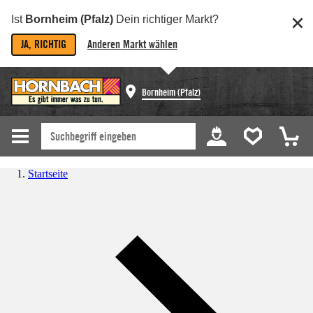
Ist
Bornheim (Pfalz)
Dein richtiger Markt?
JA, RICHTIG
Anderen Markt wählen
Bornheim (Pfalz)
Startseite