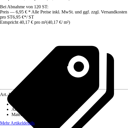
Bei Abnahme von 120 ST:
Preis — 6,95 € * Alle Preise inkl. MwSt. und ggf. zzgl. Versandkosten
pro ST
6,95 €
*
/
ST
Entspricht 40,17 € pro m²
(
40,17 €
/
m²
)
Art.-Nr.
12285018
Nenngröße in cm
:
36 x 48
Anwendungsbereich
:
Boden, Garten
Material
:
Beton
Mehr Artikeldetails