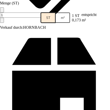
Menge (ST)
entspricht
1 ST
ST
m²
0,173 m²
Verkauf durch:
HORNBACH