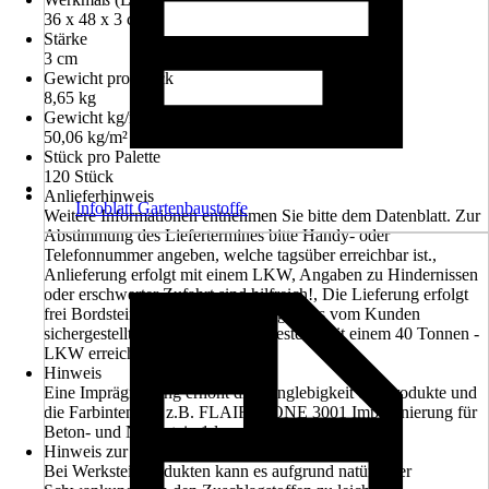
36 x 48 x 3 cm
Stärke
3 cm
Gewicht pro Stück
8,65 kg
Gewicht kg/m²
50,06 kg/m²
Stück pro Palette
120 Stück
Anlieferhinweis
Infoblatt Gartenbaustoffe
Weitere Informationen entnehmen Sie bitte dem Datenblatt. Zur
Abstimmung des Liefertermines bitte Handy- oder
Telefonnummer angeben, welche tagsüber erreichbar ist.,
Anlieferung erfolgt mit einem LKW, Angaben zu Hindernissen
oder erschwerter Zufahrt sind hilfreich!, Die Lieferung erfolgt
frei Bordsteinkante, Vor Bestellung muss vom Kunden
sichergestellt sein, dass die Entladestelle mit einem 40 Tonnen -
LKW erreichbar ist.
Hinweis
Eine Imprägnierung erhöht die Langlebigkeit der Produkte und
die Farbintensität z.B. FLAIRSTONE 3001 Imprägnierung für
Beton- und Naturstein 1 l
Hinweis zur Farbgebung
Bei Werksteinprodukten kann es aufgrund natürlicher