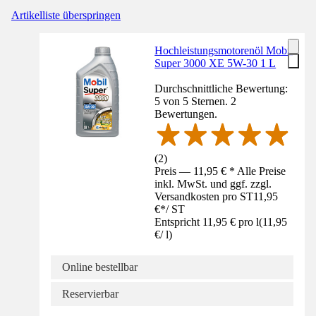
Artikelliste überspringen
Hochleistungsmotorenöl Mobil
Super 3000 XE 5W-30 1 L
Durchschnittliche Bewertung:
5 von 5 Sternen. 2
Bewertungen.
(
2
)
Preis — 11,95 € * Alle Preise
inkl. MwSt. und ggf. zzgl.
Versandkosten pro ST
11,95
€
*
/
ST
Entspricht 11,95 € pro l
(
11,95
€
/
l
)
Online bestellbar
Reservierbar