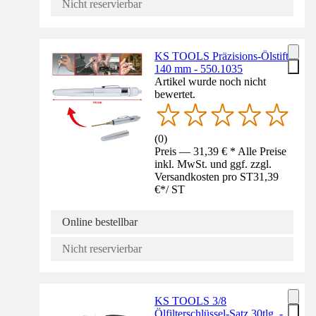
Nicht reservierbar
KS TOOLS Präzisions-Ölstift
140 mm - 550.1035
Artikel wurde noch nicht
bewertet.
(
0
)
Preis — 31,39 € * Alle Preise
inkl. MwSt. und ggf. zzgl.
Versandkosten pro ST
31,39
€
*
/
ST
Online bestellbar
Nicht reservierbar
KS TOOLS 3/8
Ölfilterschlüssel-Satz 30tlg. -