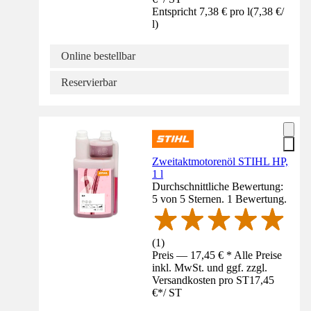
Entspricht 7,38 € pro l
(
7,38 €
/
l
)
Online bestellbar
Reservierbar
Zweitaktmotorenöl STIHL HP,
1 l
Durchschnittliche Bewertung:
5 von 5 Sternen. 1 Bewertung.
(
1
)
Preis — 17,45 € * Alle Preise
inkl. MwSt. und ggf. zzgl.
Versandkosten pro ST
17,45
€
*
/
ST