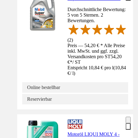
Durchschnittliche Bewertung:
5 von 5 Sternen. 2
Bewertungen.
(
2
)
Preis — 54,20 € * Alle Preise
inkl. MwSt. und ggf. zzgl.
Versandkosten pro ST
54,20
€
*
/
ST
Entspricht 10,84 € pro l
(
10,84
€
/
l
)
Online bestellbar
Reservierbar
Motoröl LIQUI MOLY 4 -