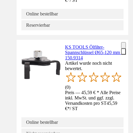
€
*
/
ST
Online bestellbar
Reservierbar
KS TOOLS Ölfilter-
Spannschlüssel Ø65-120 mm -
150.9314
Artikel wurde noch nicht
bewertet.
(
0
)
Preis — 45,59 € * Alle Preise
inkl. MwSt. und ggf. zzgl.
Versandkosten pro ST
45,59
€
*
/
ST
Online bestellbar