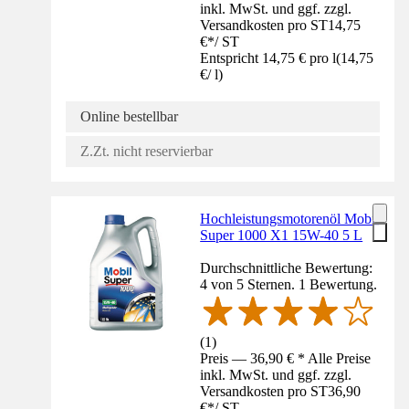
inkl. MwSt. und ggf. zzgl.
Versandkosten pro ST
14,75
€
*
/
ST
Entspricht 14,75 € pro l
(
14,75
€
/
l
)
Online bestellbar
Z.Zt. nicht reservierbar
Hochleistungsmotorenöl Mobil
Super 1000 X1 15W-40 5 L
Durchschnittliche Bewertung:
4 von 5 Sternen. 1 Bewertung.
(
1
)
Preis — 36,90 € * Alle Preise
inkl. MwSt. und ggf. zzgl.
Versandkosten pro ST
36,90
€
*
/
ST