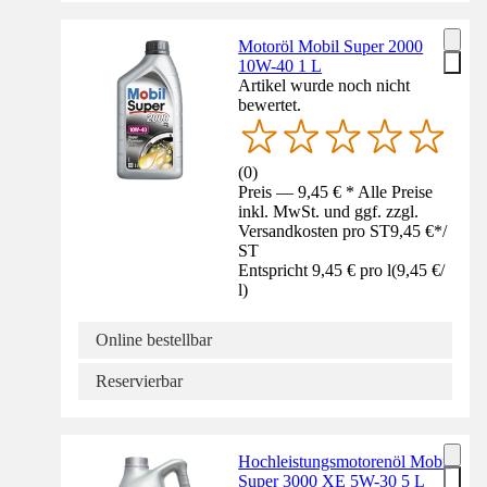
Motoröl Mobil Super 2000
10W-40 1 L
Artikel wurde noch nicht
bewertet.
(
0
)
Preis — 9,45 € * Alle Preise
inkl. MwSt. und ggf. zzgl.
Versandkosten pro ST
9,45 €
*
/
ST
Entspricht 9,45 € pro l
(
9,45 €
/
l
)
Online bestellbar
Reservierbar
Hochleistungsmotorenöl Mobil
Super 3000 XE 5W-30 5 L