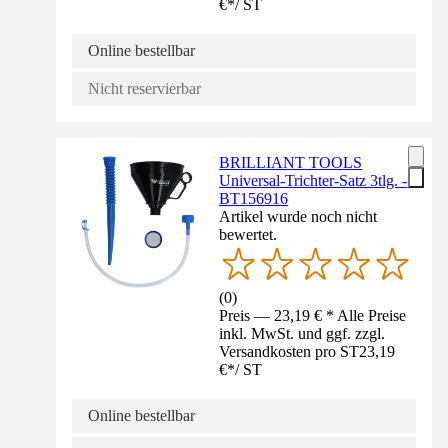
€
*
/
ST
Online bestellbar
Nicht reservierbar
BRILLIANT TOOLS
Universal-Trichter-Satz 3tlg. -
BT156916
Artikel wurde noch nicht
bewertet.
(
0
)
Preis — 23,19 € * Alle Preise
inkl. MwSt. und ggf. zzgl.
Versandkosten pro ST
23,19
€
*
/
ST
Online bestellbar