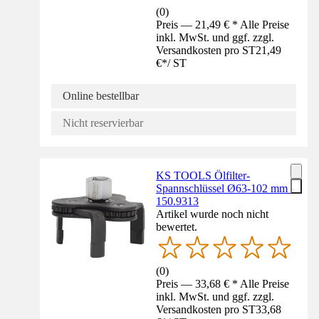
(
0
)
Preis — 21,49 € * Alle Preise
inkl. MwSt. und ggf. zzgl.
Versandkosten pro ST
21,49
€
*
/
ST
Online bestellbar
Nicht reservierbar
KS TOOLS Ölfilter-
Spannschlüssel Ø63-102 mm -
150.9313
Artikel wurde noch nicht
bewertet.
(
0
)
Preis — 33,68 € * Alle Preise
inkl. MwSt. und ggf. zzgl.
Versandkosten pro ST
33,68