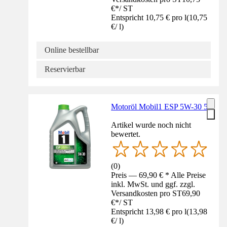
€
*
/
ST
Entspricht 10,75 € pro l
(
10,75
€
/
l
)
Online bestellbar
Reservierbar
Motoröl Mobil1 ESP 5W-30 5l
Artikel wurde noch nicht
bewertet.
(
0
)
Preis — 69,90 € * Alle Preise
inkl. MwSt. und ggf. zzgl.
Versandkosten pro ST
69,90
€
*
/
ST
Entspricht 13,98 € pro l
(
13,98
€
/
l
)