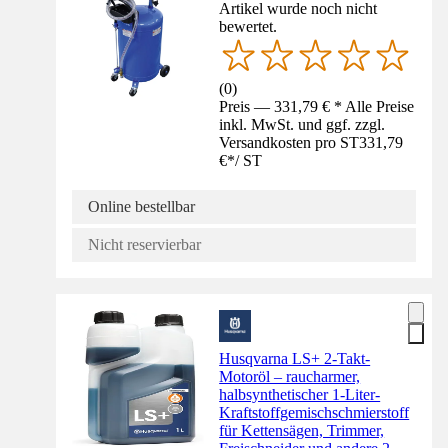
Artikel wurde noch nicht
bewertet.
(
0
)
Preis — 331,79 € * Alle Preise
inkl. MwSt. und ggf. zzgl.
Versandkosten pro ST
331,79
€
*
/
ST
Online bestellbar
Nicht reservierbar
Husqvarna LS+ 2-Takt-
Motoröl – raucharmer,
halbsynthetischer 1-Liter-
Kraftstoffgemischschmierstoff
für Kettensägen, Trimmer,