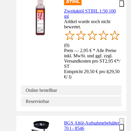
Zweitaktöl STIHL 1:50 100
ml
Artikel wurde noch nicht
bewertet.
(
0
)
Preis — 2,95 € * Alle Preise
inkl. MwSt. und ggf. zzgl.
Versandkosten pro ST
2,95 €
*
/
ST
Entspricht 29,50 € pro l
(
29,50
€
/
l
)
Online bestellbar
Reservierbar
BGS Altöl-Aufnahmebehälter
70 l - 8546