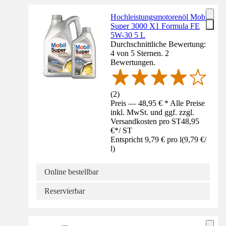
Hochleistungsmotorenöl Mobil
Super 3000 X1 Formula FE
5W-30 5 L
Durchschnittliche Bewertung:
4 von 5 Sternen. 2
Bewertungen.
(
2
)
Preis — 48,95 € * Alle Preise
inkl. MwSt. und ggf. zzgl.
Versandkosten pro ST
48,95
€
*
/
ST
Entspricht 9,79 € pro l
(
9,79 €
/
l
)
Online bestellbar
Reservierbar