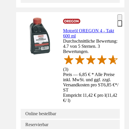
Motoröl OREGON 4 - Takt
600 ml
Durchschnittliche Bewertung:
4.7 von 5 Sternen. 3
Bewertungen.
(
3
)
Preis — 6,85 € * Alle Preise
inkl. MwSt. und ggf. zzgl.
Versandkosten pro ST
6,85 €
*
/
ST
Entspricht 11,42 € pro l
(
11,42
€
/
l
)
Online bestellbar
Reservierbar