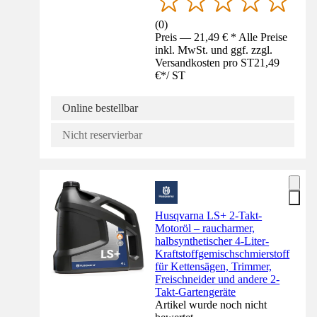
(
0
)
Preis — 21,49 € * Alle Preise
inkl. MwSt. und ggf. zzgl.
Versandkosten pro ST
21,49
€
*
/
ST
Online bestellbar
Nicht reservierbar
Husqvarna LS+ 2-Takt-
Motoröl – raucharmer,
halbsynthetischer 4-Liter-
Kraftstoffgemischschmierstoff
für Kettensägen, Trimmer,
Freischneider und andere 2-
Takt-Gartengeräte
Artikel wurde noch nicht