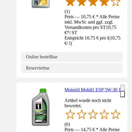
(
1
)
Preis — 10,75 € * Alle Preise
inkl. MwSt. und ggf. zzgl.
Versandkosten pro ST
10,75
€
*
/
ST
Entspricht 10,75 € pro l
(
10,75
€
/
l
)
Online bestellbar
Reservierbar
Motoröl Mobil1 ESP 5W-30 1l
Artikel wurde noch nicht
bewertet.
(
0
)
Preis — 14,75 € * Alle Preise