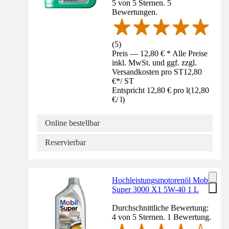
5 von 5 Sternen. 5
Bewertungen.
(
5
)
Preis — 12,80 € * Alle Preise
inkl. MwSt. und ggf. zzgl.
Versandkosten pro ST
12,80
€
*
/
ST
Entspricht 12,80 € pro l
(
12,80
€
/
l
)
Online bestellbar
Reservierbar
Hochleistungsmotorenöl Mobil
Super 3000 X1 5W-40 1 L
Durchschnittliche Bewertung:
4 von 5 Sternen. 1 Bewertung.