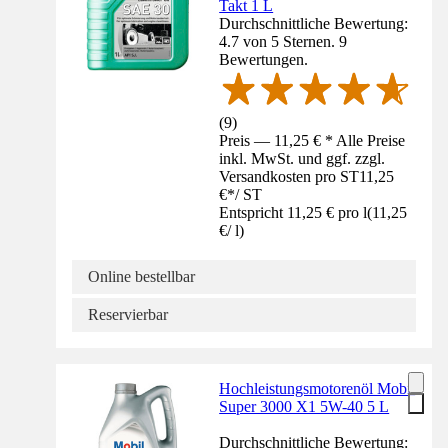
Takt 1 L
Durchschnittliche Bewertung:
4.7 von 5 Sternen. 9
Bewertungen.
(
9
)
Preis — 11,25 € * Alle Preise
inkl. MwSt. und ggf. zzgl.
Versandkosten pro ST
11,25
€
*
/
ST
Entspricht 11,25 € pro l
(
11,25
€
/
l
)
Online bestellbar
Reservierbar
Hochleistungsmotorenöl Mobil
Super 3000 X1 5W-40 5 L
Durchschnittliche Bewertung: