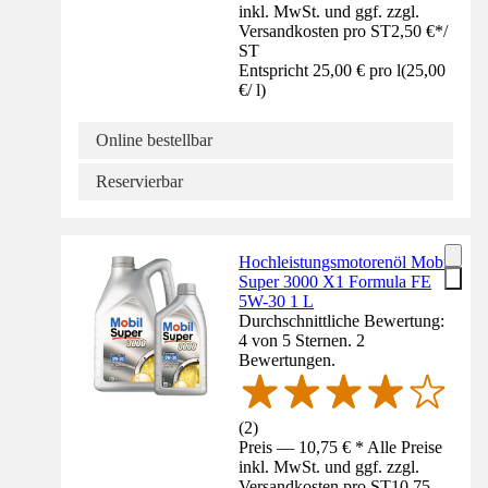
inkl. MwSt. und ggf. zzgl.
Versandkosten pro ST
2,50 €
*
/
ST
Entspricht 25,00 € pro l
(
25,00
€
/
l
)
Online bestellbar
Reservierbar
Hochleistungsmotorenöl Mobil
Super 3000 X1 Formula FE
5W-30 1 L
Durchschnittliche Bewertung:
4 von 5 Sternen. 2
Bewertungen.
(
2
)
Preis — 10,75 € * Alle Preise
inkl. MwSt. und ggf. zzgl.
Versandkosten pro ST
10,75