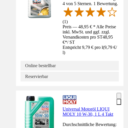
4 von 5 Sternen. 1 Bewertung.
(
1
)
Preis — 48,95 € * Alle Preise
inkl. MwSt. und ggf. zzgl.
Versandkosten pro ST
48,95
€
*
/
ST
Entspricht 9,79 € pro l
(
9,79 €
/
l
)
Online bestellbar
Reservierbar
Universal Motoröl LIQUI
MOLY 10 W-30, 1 L 4 Takt
Durchschnittliche Bewertung: