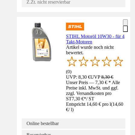
Z.Zt. nicht reservierbar
STIHL Motoröl 10W30 - für 4
Takt-Motoren
Artikel wurde noch nicht
bewertet.
(
0
)
UVP: 8,30 €
UVP
8,30 €
Unser Preis — 7,30 € * Alle
Preise inkl. MwSt. und ggf.
zzgl. Versandkosten pro
ST
7,30 €
*
/
ST
Entspricht 14,60 € pro l
(
14,60
€
/
l
)
Online bestellbar
Reservierbar