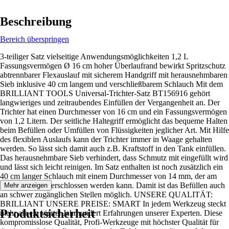
Beschreibung
Bereich überspringen
3-teiliger Satz vielseitige Anwendungsmöglichkeiten 1,2 L
Fassungsvermögen Ø 16 cm hoher Überlaufrand bewirkt Spritzschutz
abtrennbarer Flexauslauf mit sicherem Handgriff mit herausnehmbaren
Sieb inklusive 40 cm langem und verschließbarem Schlauch Mit dem
BRILLIANT TOOLS Universal-Trichter-Satz BT156916 gehört
langwieriges und zeitraubendes Einfüllen der Vergangenheit an. Der
Trichter hat einen Durchmesser von 16 cm und ein Fassungsvermögen
von 1,2 Litern. Der seitliche Haltegriff ermöglicht das bequeme Halten
beim Befüllen oder Umfüllen von Flüssigkeiten jeglicher Art. Mit Hilfe
des flexiblen Auslaufs kann der Trichter immer in Waage gehalten
werden. So lässt sich damit auch z.B. Kraftstoff in den Tank einfüllen.
Das herausnehmbare Sieb verhindert, dass Schmutz mit eingefüllt wird
und lässt sich leicht reinigen. Im Satz enthalten ist noch zusätzlich ein
40 cm langer Schlauch mit einem Durchmesser von 14 mm, der am
Schlauchende verschlossen werden kann. Damit ist das Befüllen auch
Mehr anzeigen
an schwer zugänglichen Stellen möglich. UNSERE QUALITÄT:
BRILLIANT UNSERE PREISE: SMART In jedem Werkzeug steckt
Produktsicherheit
mehr als ein viertel Jahrhundert Erfahrungen unserer Experten. Diese
kompromisslose Qualität, Profi-Werkzeuge mit höchster Qualität für