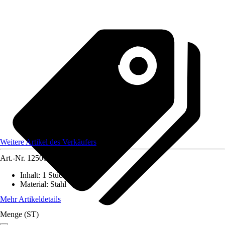
Weitere Artikel des Verkäufers
Art.-Nr.
12506205
Inhalt
:
1 Stück
Material
:
Stahl
Mehr Artikeldetails
Menge (ST)