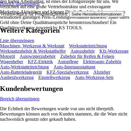
den harten Arbeitsalltag, ist eines der Erfolgsrezepte für uns. Wir
Bereich überspringen
verzichten auf eine große Vertriebsstruktur und extravagante
Marketing-Aktivitäten und können Dir die Produkte daher zu einem
Verantwortlich für Produktsicherheit:
.
Siehe Herstellerinformationen
sensationell günstigen Preis-/Leistungsverhältnis anbieten. Spare bares
Geld ohne Deine Qualitätsansprüche herunterzuschrauben! Ein
Qualitätswerkzeug powered by KS TOOLS.
Weitere Kategorien
Liste überspringen
Maschinen, Werkzeug & Werkstatt
Werkstatteinrichtung
Werkstattzubehör & Werkstatthelfer
Autozubehör
Kfz-Werkzeuge
Motoröl
Autowinterzubehör
Zubehör für Reifen & Felgen
Wagenheber
KFZ-Elektrik
Autopflege
Elektroauto Zubehör
Auto-Werkstatteinrichtung
Auto-Innenausstattung
Auto-Batterieladegerät
KFZ-Spezialwerkzeug
Abzieher
Ausbeulwerkzeug
Einstellwerkzeug
Auto-Werkzeug-Sets
Kundenbewertungen
Bereich überspringen
Die Echtheit der Bewertungen wurde von uns nicht überprüft.
Bewertungen können auch von Kunden stammen, die die Ware nicht
nachweislich genutzt oder gekauft haben.