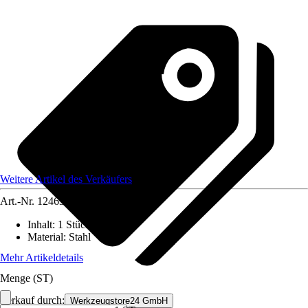
Weitere Artikel des Verkäufers
Art.-Nr.
12463174
Inhalt
:
1 Stück
Material
:
Stahl
Mehr Artikeldetails
Menge (ST)
Verkauf durch:
Werkzeugstore24 GmbH