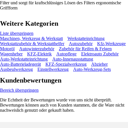
Filter und sorgt für kraftschlüssiges Lösen des Filters ergonomische
Griffform
Weitere Kategorien
Liste überspringen
Maschinen, Werkzeug & Werkstatt
Werkstatteinrichtung
Werkstattzubehör & Werkstatthelfer
Autozubehör
Kfz-Werkzeuge
Motoröl
Autowinterzubehör
Zubehör für Reifen & Felgen
Wagenheber
KFZ-Elektrik
Autopflege
Elektroauto Zubehör
Auto-Werkstatteinrichtung
Auto-Innenausstattung
Auto-Batterieladegerät
KFZ-Spezialwerkzeug
Abzieher
Ausbeulwerkzeug
Einstellwerkzeug
Auto-Werkzeug-Sets
Kundenbewertungen
Bereich überspringen
Die Echtheit der Bewertungen wurde von uns nicht überprüft.
Bewertungen können auch von Kunden stammen, die die Ware nicht
nachweislich genutzt oder gekauft haben.