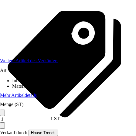
Weitere Artikel des Verkäufers
Art.-Nr.
12463293
Inhalt
:
1 Stück
Material
:
Stahl
Mehr Artikeldetails
Menge (ST)
1 ST
Verkauf durch:
House Trends