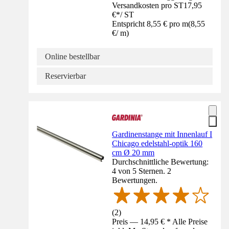
Versandkosten pro ST
17,95
€
*
/
ST
Entspricht 8,55 € pro m
(
8,55
€
/
m
)
Online bestellbar
Reservierbar
Gardinenstange mit Innenlauf I
Chicago edelstahl-optik 160
cm Ø 20 mm
Durchschnittliche Bewertung:
4 von 5 Sternen. 2
Bewertungen.
(
2
)
Preis — 14,95 € * Alle Preise