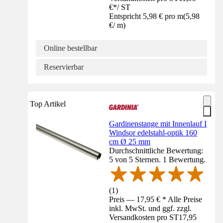
€
*
/
ST
Entspricht 5,98 € pro m
(
5,98
€
/
m
)
Online bestellbar
Reservierbar
Top Artikel
Gardinenstange mit Innenlauf I
Windsor edelstahl-optik 160
cm Ø 25 mm
Durchschnittliche Bewertung:
5 von 5 Sternen. 1 Bewertung.
(
1
)
Preis — 17,95 € * Alle Preise
inkl. MwSt. und ggf. zzgl.
Versandkosten pro ST
17,95