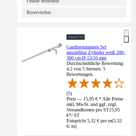
Online bestellbar
Reservierbar
Gardinenstangen Set
ausziehbar Zylinder weiß 200-
300 cm Ø 13/16 mm
Durchschnittliche Bewertung:
4.2 von 5 Sternen. 5
Bewertungen.
(
5
)
Preis — 15,95 € * Alle Preise
inkl. MwSt. und ggf. zzgl.
Versandkosten pro ST
15,95
€
*
/
ST
Entspricht 5,32 € pro m
(
5,32
€
/
m
)