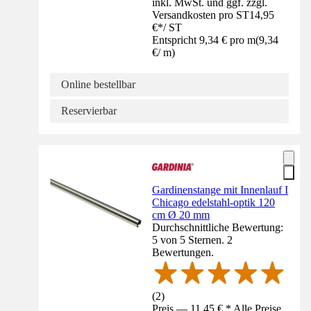
inkl. MwSt. und ggf. zzgl.
Versandkosten pro ST
14,95
€
*
/
ST
Entspricht 9,34 € pro m
(
9,34
€
/
m
)
Online bestellbar
Reservierbar
Gardinenstange mit Innenlauf I
Chicago edelstahl-optik 120
cm Ø 20 mm
Durchschnittliche Bewertung:
5 von 5 Sternen. 2
Bewertungen.
(
2
)
Preis — 11,45 € * Alle Preise