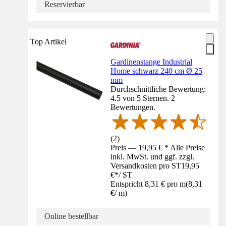
Reservierbar
Top Artikel
Gardinenstange Industrial
Home schwarz 240 cm Ø 25
mm
Durchschnittliche Bewertung:
4.5 von 5 Sternen. 2
Bewertungen.
(
2
)
Preis — 19,95 € * Alle Preise
inkl. MwSt. und ggf. zzgl.
Versandkosten pro ST
19,95
€
*
/
ST
Entspricht 8,31 € pro m
(
8,31
€
/
m
)
Online bestellbar