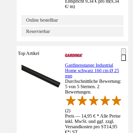
Entspricht 9,34 € pro m
(
9,34
€
/
m
)
Online bestellbar
Reservierbar
Top Artikel
Gardinenstange Industrial
Home schwarz 160 cm Ø 25
mm
Durchschnittliche Bewertung:
5 von 5 Sternen. 2
Bewertungen.
(
2
)
Preis — 14,95 € * Alle Preise
inkl. MwSt. und ggf. zzgl.
Versandkosten pro ST
14,95
€
*
/
ST