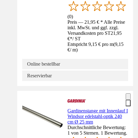
(
0
)
Preis — 21,95 € * Alle Preise
inkl. MwSt. und ggf. zzgl.
Versandkosten pro ST
21,95
€
*
/
ST
Entspricht 9,15 € pro m
(
9,15
€
/
m
)
Online bestellbar
Reservierbar
Gardinenstange mit Innenlauf I
Windsor edelstahl-optik 240
cm Ø 25 mm
Durchschnittliche Bewertung:
1 von 5 Sternen. 1 Bewertung.