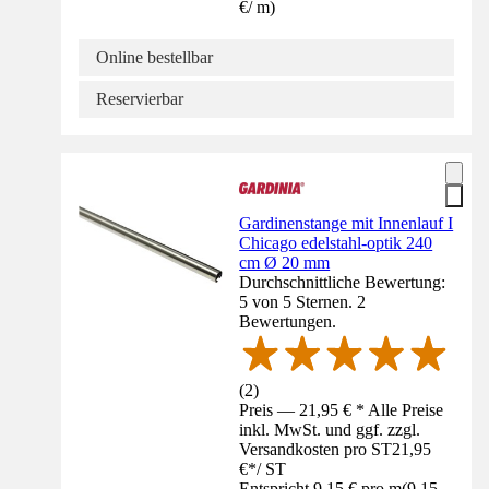
€
/
m
)
Online bestellbar
Reservierbar
Gardinenstange mit Innenlauf I
Chicago edelstahl-optik 240
cm Ø 20 mm
Durchschnittliche Bewertung:
5 von 5 Sternen. 2
Bewertungen.
(
2
)
Preis — 21,95 € * Alle Preise
inkl. MwSt. und ggf. zzgl.
Versandkosten pro ST
21,95
€
*
/
ST
Entspricht 9,15 € pro m
(
9,15