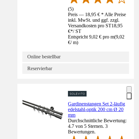
(
5
)
Preis — 18,95 € * Alle Preise
inkl. MwSt. und ggf. zzgl.
Versandkosten pro ST
18,95
€
*
/
ST
Entspricht 9,02 € pro m
(
9,02
€
/
m
)
Online bestellbar
Reservierbar
Gardinenstangen Set 2-läufig
edelstahl-optik 200 cm Ø 20
mm
Durchschnittliche Bewertung:
4.7 von 5 Sternen. 3
Bewertungen.