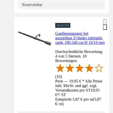
Reservierbar
Gardinenstangen Set
ausziehbar Zylinder edelstahl-
optik 190-340 cm Ø 16/19 mm
Durchschnittliche Bewertung:
4 von 5 Sternen. 10
Bewertungen.
(
10
)
Preis — 19,95 € * Alle Preise
inkl. MwSt. und ggf. zzgl.
Versandkosten pro ST
19,95
€
*
/
ST
Entspricht 5,87 € pro m
(
5,87
€
/
m
)