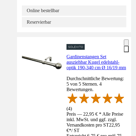
Online bestellbar
Reservierbar
Gardinenstangen Set
ausziehbar Kugel edelstahl-
optik 190-340 cm Ø 16/19 mm
Durchschnittliche Bewertung:
5 von 5 Sternen. 4
Bewertungen.
(
4
)
Preis — 22,95 € * Alle Preise
inkl. MwSt. und ggf. zzgl.
Versandkosten pro ST
22,95
€
*
/
ST
Entspricht 6,75 € pro m
(
6,75