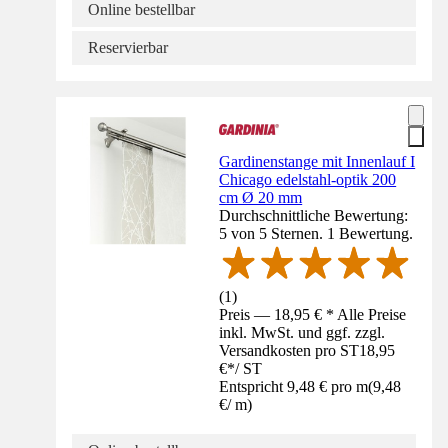
Online bestellbar
Reservierbar
Gardinenstange mit Innenlauf I
Chicago edelstahl-optik 200
cm Ø 20 mm
Durchschnittliche Bewertung:
5 von 5 Sternen. 1 Bewertung.
(
1
)
Preis — 18,95 € * Alle Preise
inkl. MwSt. und ggf. zzgl.
Versandkosten pro ST
18,95
€
*
/
ST
Entspricht 9,48 € pro m
(
9,48
€
/
m
)