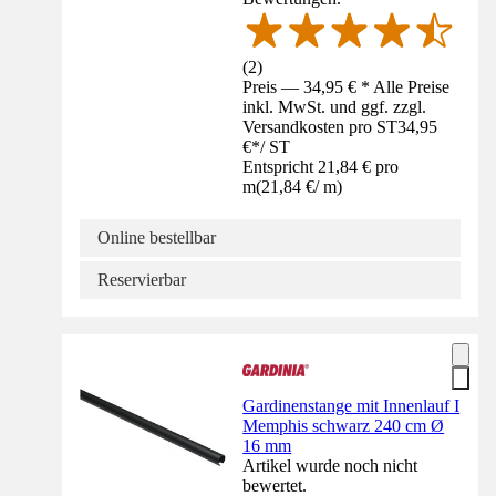
(
2
)
Preis — 34,95 € * Alle Preise
inkl. MwSt. und ggf. zzgl.
Versandkosten pro ST
34,95
€
*
/
ST
Entspricht 21,84 € pro
m
(
21,84 €
/
m
)
Online bestellbar
Reservierbar
Gardinenstange mit Innenlauf I
Memphis schwarz 240 cm Ø
16 mm
Artikel wurde noch nicht
bewertet.