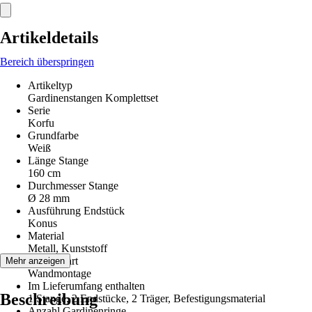
Artikeldetails
Bereich überspringen
Artikeltyp
Gardinenstangen Komplettset
Serie
Korfu
Grundfarbe
Weiß
Länge Stange
160 cm
Durchmesser Stange
Ø 28 mm
Ausführung Endstück
Konus
Material
Metall, Kunststoff
Montageart
Mehr anzeigen
Wandmontage
Im Lieferumfang enthalten
Beschreibung
1 Stange, 2 Endstücke, 2 Träger, Befestigungsmaterial
Anzahl Gardinenringe