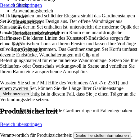
Bereich überspringen
0 Stück
Anwendungsbereich
Mit klaren Linien und schlichter Eleganz strahlt das Gardinenstangen
Fenster
Set Korfu ein zeitloses Design aus. Der offene Wandträger aus
Einsatzbereich
Kunststoff, der im Set enthalten ist, unterstreicht die moderne Optik der
Innen
Gardinenstange und verleiht Ihrem Raum eine unaufdringliche
Herstellerartikelnummer
Raffinesse. Die klaren Linien des Kunststoff-Endstücks sorgen für
36871
einen harmonischen Look an Ihrem Fenster und lassen Ihre Vorhänge
EAN
stilvoll zur Geltung kommen. Das Gardinenstangen Set Korfu umfasst
4003018383987
dezente Endstücke, Wandhalterungen mit Clip und
Befestigungsmaterial für eine mühelose Wandmontage. Setzen Sie Ihre
Schlaufen- oder Ösenschals wirkungsvoll in Szene und verleihen Sie
Ihrem Raum eine ansprechende Atmosphäre.
Wussten Sie schon? Mit Hilfe des Verbinders (Art.-Nr. 2351) und
einem zweiten Set, können Sie die Länge Ihrer Gardinenstange
verdoppeln. Wichtig ist in diesem Fall, dass Sie je einen Träger an die
Mehr anzeigen
Verbindungsstelle setzen.
Produktsicherheit
Separat erhältlich sind passende Gardinenringe mit Faltenlegehaken.
Bereich überspringen
Verantwortlich für Produktsicherheit:
.
Siehe Herstellerinformationen