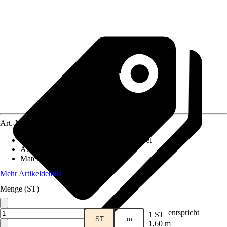
Art.-Nr.
12486270
Artikeltyp
:
Gardinenstangen Komplettset
Ausführung Endstück
:
Konus
Material
:
Metall, Kunststoff
Mehr Artikeldetails
Menge (ST)
entspricht
1 ST
ST
m
1,60 m