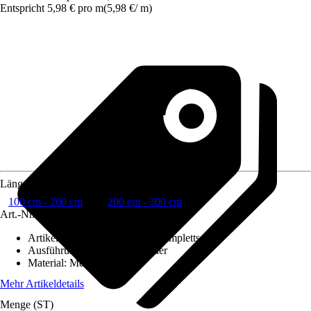
Entspricht 5,98 € pro m
(
5,98 €
/
m
)
Länge Stange
100 cm - 200 cm
200 cm - 300 cm
Art.-Nr.
8115119
Artikeltyp
:
Gardinenstangen Komplettset
Ausführung Endstück
:
Zylinder
Material
:
Metall
Mehr Artikeldetails
Menge (ST)