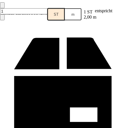
entspricht
1 ST
Verkauf durch:
HORNBACH
ST
m
2,00 m