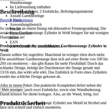
Wandmontage
Im Lieferumfang enthalten
Beschreibung
1 Stange, 3 Träger, 2 Endstücke, Befestigungsmaterial
Anzahl Gardinenringe
Bereich überspringen
0 Stück
Anwendungsbereich
So ziehen Sie an einem Strang mit dekorativer Fenstergestaltung: Die
Fenster
ausziehbare Gardinenstange Zylinder in Weiß bringen Sie mit wenigen
Einsatzbereich
Handgriffen an!
Innen
EAN
Produktmerkmale der ausziehbaren Gardinenstange Zylinder in
2007003168575, 4306516682614
Weiß
Darum sollten Sie zugreifen: Manchmal ist weniger eben doch mehr.
Die ausziehbare Gardinenstange lässt sich auf einer Breite von 100 bis
200 cm montieren – das gibt Raum für mehr Flexibilität! Durch das
schlanke Design, beträgt der Durchmesser der Stange gerade mal
13/16 mm, das wirkt sehr edel. Das Endstück in Form eines Zylinders
rundet das schlichte Design gekonnt ab.
Alles in einem Paket: Das praktische Komplettset liefert neben der
Gardinenstange auch zwei Endstücke, sowie eine Wandhalterung.
Mehr anzeigen
Damit können Sie direkt loslegen. Also, an die Wand, fertig, los!
Produktsicherheit
Festgenagelt: Die Gardinenstange Zylinder aus Metall ist flexibel und
lässt sich schnell und einfach montieren.