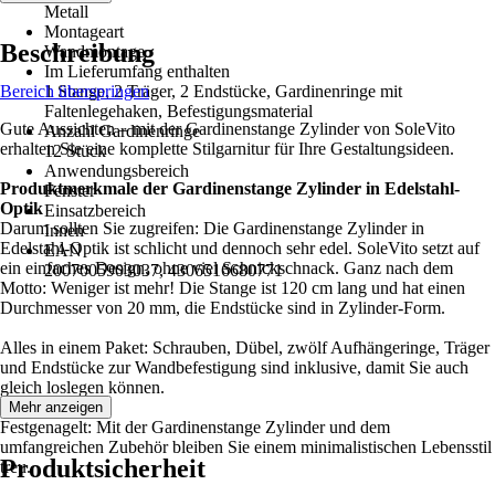
Metall
Montageart
Beschreibung
Wandmontage
Im Lieferumfang enthalten
Bereich überspringen
1 Stange, 2 Träger, 2 Endstücke, Gardinenringe mit
Faltenlegehaken, Befestigungsmaterial
Gute Aussichten – mit der Gardinenstange Zylinder von SoleVito
Anzahl Gardinenringe
erhalten Sie eine komplette Stilgarnitur für Ihre Gestaltungsideen.
12 Stück
Anwendungsbereich
Produktmerkmale der Gardinenstange Zylinder in Edelstahl-
Fenster
Optik
Einsatzbereich
Darum sollten Sie zugreifen: Die Gardinenstange Zylinder in
Innen
Edelstahl-Optik ist schlicht und dennoch sehr edel. SoleVito setzt auf
EAN
ein einfaches Design, ohne viel Schnickschnack. Ganz nach dem
2007005903037, 4306516680771
Motto: Weniger ist mehr! Die Stange ist 120 cm lang und hat einen
Durchmesser von 20 mm, die Endstücke sind in Zylinder-Form.
Alles in einem Paket: Schrauben, Dübel, zwölf Aufhängeringe, Träger
und Endstücke zur Wandbefestigung sind inklusive, damit Sie auch
gleich loslegen können.
Mehr anzeigen
Festgenagelt: Mit der Gardinenstange Zylinder und dem
umfangreichen Zubehör bleiben Sie einem minimalistischen Lebensstil
Produktsicherheit
treu.