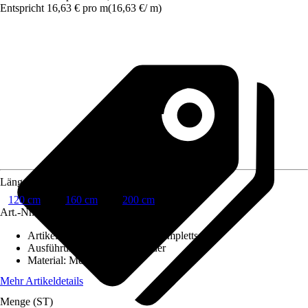
Entspricht 16,63 € pro m
(
16,63 €
/
m
)
Länge Stange
120 cm
160 cm
200 cm
Art.-Nr.
6165667
Artikeltyp
:
Gardinenstangen Komplettset
Ausführung Endstück
:
Zylinder
Material
:
Metall
Mehr Artikeldetails
Menge (ST)