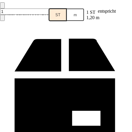
entspricht
1 ST
Verkauf durch:
HORNBACH
ST
m
1,20 m