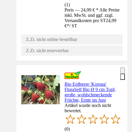
(
1
)
Preis — 24,99 € * Alle Preise
inkl. MwSt. und ggf. zzgl.
Versandkosten pro ST
24,99
€
*
/
ST
Z.Zt. nicht online bestellbar
Z.Zt. nicht reservierbar
Bio Erdbeere 'Korona'
FloraSelf Bio Ø 9 cm Topf,
große, wohlschmeckende
Früchte, Ernte im Juni
Artikel wurde noch nicht
bewertet.
(
0
)