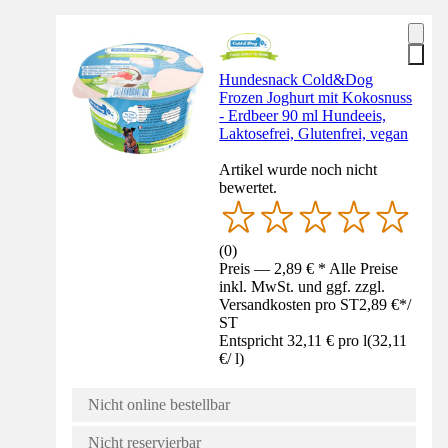
Hundesnack Cold&Dog
Frozen Joghurt mit Kokosnuss
- Erdbeer 90 ml Hundeeis,
Laktosefrei, Glutenfrei, vegan
Artikel wurde noch nicht
bewertet.
(
0
)
Preis — 2,89 € * Alle Preise
inkl. MwSt. und ggf. zzgl.
Versandkosten pro ST
2,89 €
*
/
ST
Entspricht 32,11 € pro l
(
32,11
€
/
l
)
Nicht online bestellbar
Nicht reservierbar