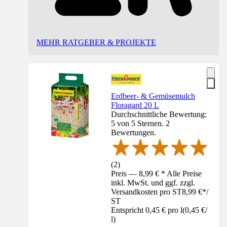
MEHR RATGEBER & PROJEKTE
Erdbeer- & Gemüsemulch
Floragard 20 L
Durchschnittliche Bewertung:
5 von 5 Sternen. 2
Bewertungen.
(
2
)
Preis — 8,99 € * Alle Preise
inkl. MwSt. und ggf. zzgl.
Versandkosten pro ST
8,99 €
*
/
ST
Entspricht 0,45 € pro l
(
0,45 €
/
l
)