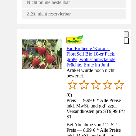
Nicht online bestellbar
Z.Zt. nicht reservierbar
Bio Erdbeere 'Korona'
FloraSelf Bio 10-er Pack,
große, wohlschmeckende
Früchte, Ernte im Juni
Artikel wurde noch nicht
bewertet.
(
0
)
Preis — 9,99 € * Alle Preise
inkl. MwSt. und ggf. zzgl.
Versandkosten pro ST
9,99 €
*
/
ST
Bei Abnahme von 112 ST:
Preis — 8,99 € * Alle Preise
inkl. MwSt. und ggf. zzgl.