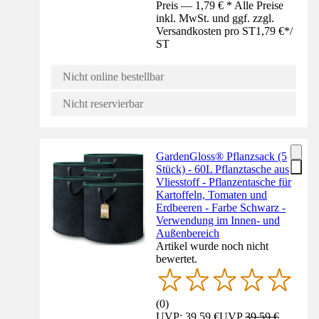
Preis — 1,79 € * Alle Preise
inkl. MwSt. und ggf. zzgl.
Versandkosten pro ST
1,79 €
*
/
ST
Nicht online bestellbar
Nicht reservierbar
GardenGloss® Pflanzsack (5
Stück) - 60L Pflanztasche aus
Vliesstoff - Pflanzentasche für
Kartoffeln, Tomaten und
Erdbeeren - Farbe Schwarz -
Verwendung im Innen- und
Außenbereich
Artikel wurde noch nicht
bewertet.
(
0
)
UVP: 39,59 €
UVP
39,59 €