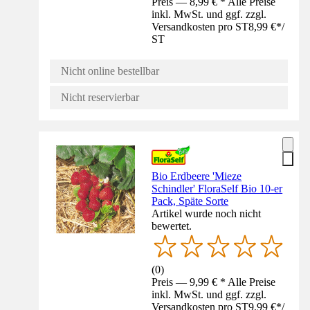
Preis — 8,99 € * Alle Preise
inkl. MwSt. und ggf. zzgl.
Versandkosten pro ST
8,99 €
*
/
ST
Nicht online bestellbar
Nicht reservierbar
Bio Erdbeere 'Mieze
Schindler' FloraSelf Bio 10-er
Pack, Späte Sorte
Artikel wurde noch nicht
bewertet.
(
0
)
Preis — 9,99 € * Alle Preise
inkl. MwSt. und ggf. zzgl.
Versandkosten pro ST
9,99 €
*
/