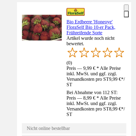
Bio Erdbeere 'Honeoye'
FloraSelf Bio 10-er Pack,
Frühreifende Sorte
Artikel wurde noch nicht
bewertet.
(
0
)
Preis — 9,99 € * Alle Preise
inkl. MwSt. und ggf. zzgl.
Versandkosten pro ST
9,99 €
*
/
ST
Bei Abnahme von 112 ST:
Preis — 8,99 € * Alle Preise
inkl. MwSt. und ggf. zzgl.
Versandkosten pro ST
8,99 €
*
/
ST
Nicht online bestellbar