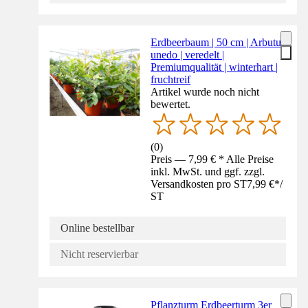
Erdbeerbaum | 50 cm | Arbutus
unedo | veredelt |
Premiumqualität | winterhart |
fruchtreif
Artikel wurde noch nicht
bewertet.
(
0
)
Preis — 7,99 € * Alle Preise
inkl. MwSt. und ggf. zzgl.
Versandkosten pro ST
7,99 €
*
/
ST
Online bestellbar
Nicht reservierbar
Pflanzturm Erdbeerturm 3er