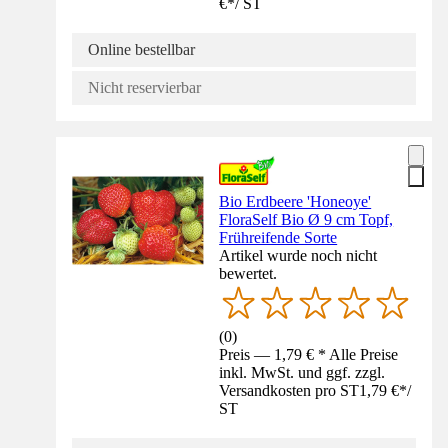
€
*
/
ST
Online bestellbar
Nicht reservierbar
Bio Erdbeere 'Honeoye'
FloraSelf Bio Ø 9 cm Topf,
Frühreifende Sorte
Artikel wurde noch nicht
bewertet.
(
0
)
Preis — 1,79 € * Alle Preise
inkl. MwSt. und ggf. zzgl.
Versandkosten pro ST
1,79 €
*
/
ST