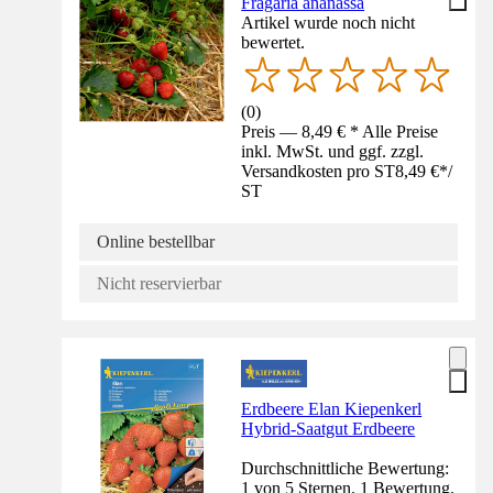
Fragaria ananassa
Artikel wurde noch nicht
bewertet.
(
0
)
Preis — 8,49 € * Alle Preise
inkl. MwSt. und ggf. zzgl.
Versandkosten pro ST
8,49 €
*
/
ST
Online bestellbar
Nicht reservierbar
Erdbeere Elan Kiepenkerl
Hybrid-Saatgut Erdbeere
Durchschnittliche Bewertung:
1 von 5 Sternen. 1 Bewertung.