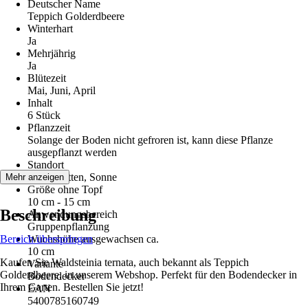
Deutscher Name
Teppich Golderdbeere
Winterhart
Ja
Mehrjährig
Ja
Blütezeit
Mai, Juni, April
Inhalt
6 Stück
Pflanzzeit
Solange der Boden nicht gefroren ist, kann diese Pflanze
ausgepflanzt werden
Standort
Halbschatten, Sonne
Mehr anzeigen
Größe ohne Topf
10 cm - 15 cm
Beschreibung
Anwendungsbereich
Gruppenpflanzung
Bereich überspringen
Wuchshöhe ausgewachsen ca.
10 cm
Kaufen Sie Waldsteinia ternata, auch bekannt als Teppich
Variante
Golderdbeere, in unserem Webshop. Perfekt für den Bodendecker in
Bodendecker
Ihrem Garten. Bestellen Sie jetzt!
EAN
5400785160749