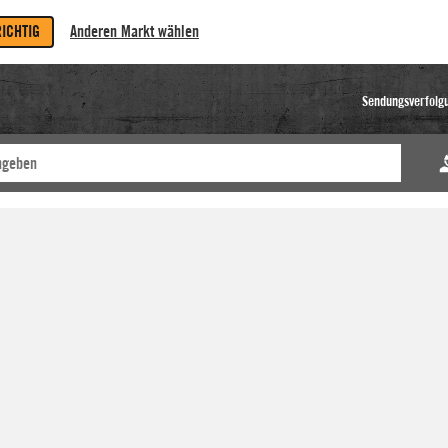
RICHTIG
Anderen Markt wählen
Sendungsverfolg