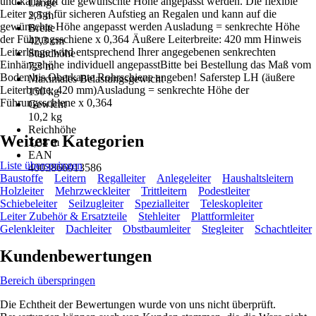
und kann auf die gewünschte Höhe angepasst werden. Die flexible
Länge
Leiter sorgt für sicheren Aufstieg an Regalen und kann auf die
2,5 m
gewünschte Höhe angepasst werden Ausladung = senkrechte Höhe
Breite
der Führungsschiene x 0,364 Äußere Leiterbreite: 420 mm Hinweis
42,3 cm
Leiterlänge wird entsprechend Ihrer angegebenen senkrechten
Standhöhe
Einhängehöhe individuell angepasstBitte bei Bestellung das Maß vom
7,3 m
Boden bis Oberkante Rohrschiene angeben! Saferstep LH (äußere
Maximales Belastungsgewicht
Leiterbreite: 420 mm)Ausladung = senkrechte Höhe der
150 kg
Führungsschiene x 0,364
Gewicht
10,2 kg
Reichhöhe
Weitere Kategorien
3,38 m
EAN
Liste überspringen
4003866013586
Baustoffe
Leitern
Regalleiter
Anlegeleiter
Haushaltsleitern
Holzleiter
Mehrzweckleiter
Trittleitern
Podestleiter
Schiebeleiter
Seilzugleiter
Spezialleiter
Teleskopleiter
Leiter Zubehör & Ersatzteile
Stehleiter
Plattformleiter
Gelenkleiter
Dachleiter
Obstbaumleiter
Stegleiter
Schachtleiter
Kundenbewertungen
Bereich überspringen
Die Echtheit der Bewertungen wurde von uns nicht überprüft.