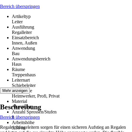
Bereich überspringen
Artikeltyp
Leiter
Ausführung
Regalleiter
Einsatzbereich
Innen, Außen
Anwendung
Bau
Anwendungsbereich
Haus
Räume
Treppenhaus
Leiternart
Schiebeleiter
Zielgruppe
Mehr anzeigen
Heimwerker, Profi, Privat
Material
Beschreibung
Aluminium
Anzahl Sprossen/Stufen
Bereich überspringen
8
Arbeitshöhe
Regaleinhängeleitern sorgen für einen sicheren Aufstieg an Regalen
3,38 m