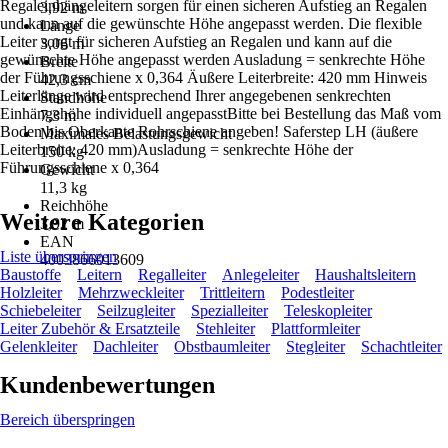
Regaleinhängeleitern sorgen für einen sicheren Aufstieg an Regalen
3,92 m
und kann auf die gewünschte Höhe angepasst werden. Die flexible
Länge
Leiter sorgt für sicheren Aufstieg an Regalen und kann auf die
3,06 m
gewünschte Höhe angepasst werden Ausladung = senkrechte Höhe
Breite
der Führungsschiene x 0,364 Äußere Leiterbreite: 420 mm Hinweis
42,3 cm
Leiterlänge wird entsprechend Ihrer angegebenen senkrechten
Standhöhe
Einhängehöhe individuell angepasstBitte bei Bestellung das Maß vom
7,3 m
Boden bis Oberkante Rohrschiene angeben! Saferstep LH (äußere
Maximales Belastungsgewicht
Leiterbreite: 420 mm)Ausladung = senkrechte Höhe der
150 kg
Führungsschiene x 0,364
Gewicht
11,3 kg
Reichhöhe
Weitere Kategorien
3,92 m
EAN
Liste überspringen
4003866013609
Baustoffe
Leitern
Regalleiter
Anlegeleiter
Haushaltsleitern
Holzleiter
Mehrzweckleiter
Trittleitern
Podestleiter
Schiebeleiter
Seilzugleiter
Spezialleiter
Teleskopleiter
Leiter Zubehör & Ersatzteile
Stehleiter
Plattformleiter
Gelenkleiter
Dachleiter
Obstbaumleiter
Stegleiter
Schachtleiter
Kundenbewertungen
Bereich überspringen