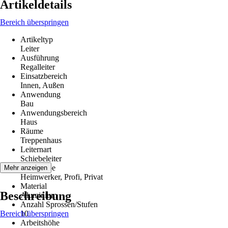
Artikeldetails
Bereich überspringen
Artikeltyp
Leiter
Ausführung
Regalleiter
Einsatzbereich
Innen, Außen
Anwendung
Bau
Anwendungsbereich
Haus
Räume
Treppenhaus
Leiternart
Schiebeleiter
Zielgruppe
Mehr anzeigen
Heimwerker, Profi, Privat
Material
Beschreibung
Aluminium
Anzahl Sprossen/Stufen
Bereich überspringen
10
Arbeitshöhe